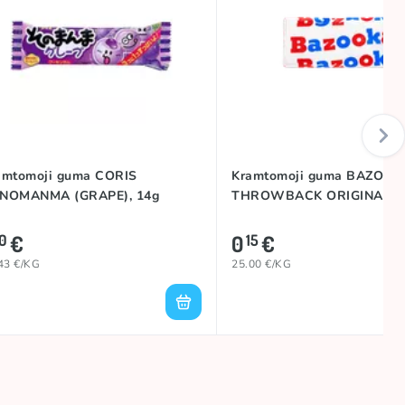
amtomoji guma CORIS
Kramtomoji guma BAZOOK
NOMANMA (GRAPE), 14g
THROWBACK ORIGINAL, 6
€
0
€
0
15
43 €/KG
25.00 €/KG