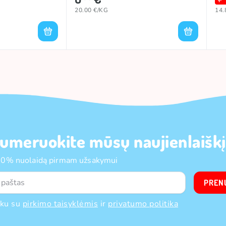
20.00 €/KG
14.
umeruokite mūsų naujienlaiškį
10% nuolaidą pirmam užsakymui
PREN
nku su
pirkimo taisyklėmis
ir
privatumo politika