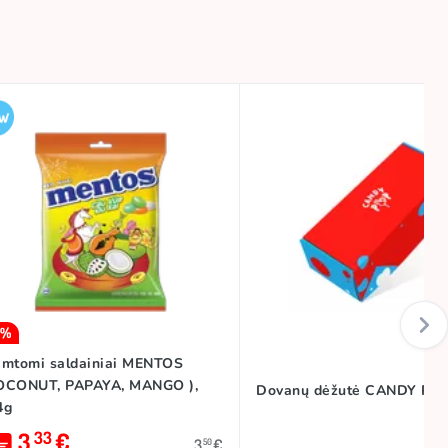
5%
amtomi saldainiai MENTOS
OCONUT, PAPAYA, MANGO ),
Dovanų dėžutė CANDY PO
4g
3
€
33
3
€
50