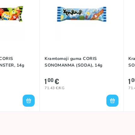
 CORIS
Kramtomoji guma CORIS
Kr
STER, 14g
SONOMANMA (SODA), 14g
SO
1
€
1
00
0
71.43 €/KG
71.