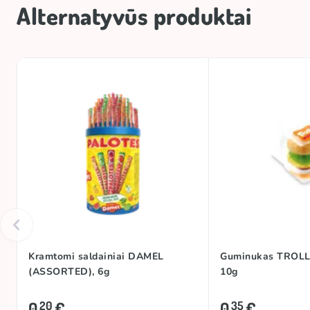
Alternatyvūs produktai
Kramtomi saldainiai DAMEL
Guminukas TROLL
(ASSORTED), 6g
10g
0
€
0
€
20
35