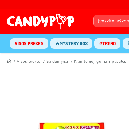
VISOS PREKĖS
🔥MYSTERY BOX
#TREND
Visos prekės
Saldumynai
Kramtomoji guma ir pastilės