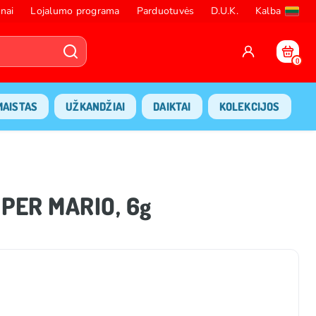
nai
Lojalumo programa
Parduotuvės
D.U.K.
Kalba
0
MAISTAS
UŽKANDŽIAI
DAIKTAI
KOLEKCIJOS
PER MARIO, 6g