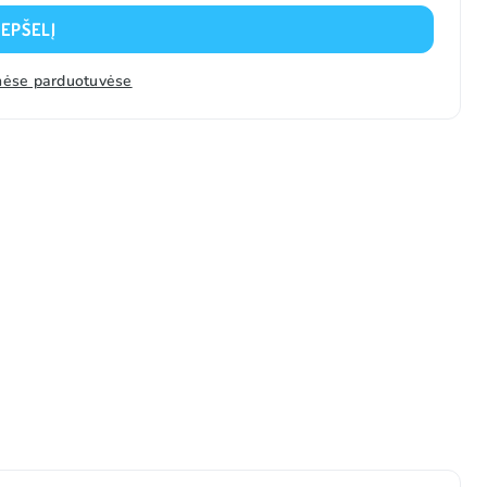
REPŠELĮ
zinėse parduotuvėse