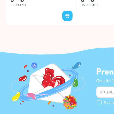
33.33 €/KG
35.00 €/KG
Pren
Gaukite 
Suti