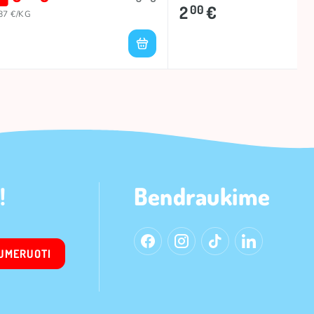
2
€
00
87 €/KG
!
Bendraukime
UMERUOTI