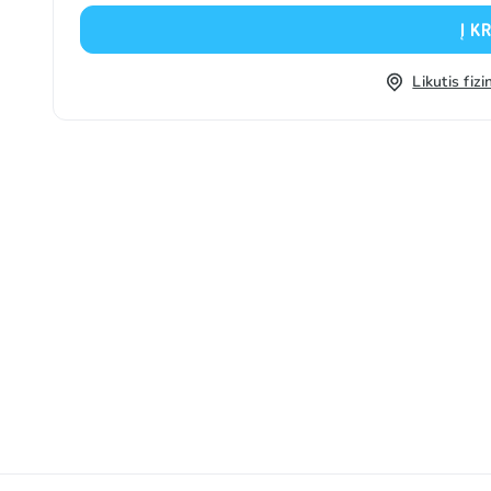
Į K
Likutis fi