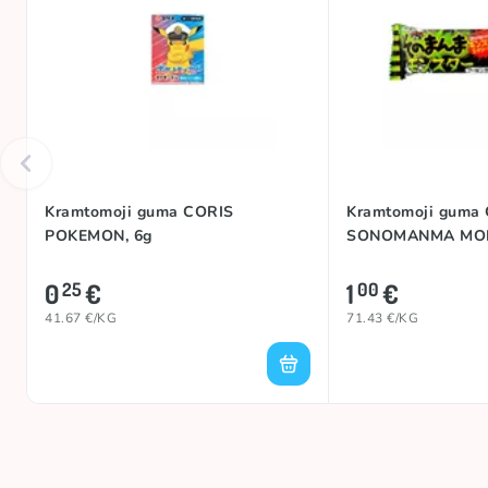
Kramtomoji guma CORIS
Kramtomoji guma
POKEMON, 6g
SONOMANMA MON
0
€
1
€
25
00
41.67 €/KG
71.43 €/KG