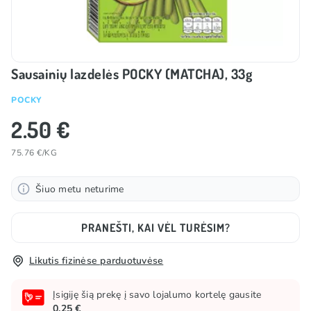
Sausainių lazdelės POCKY (MATCHA), 33g
POCKY
2.50 €
75.76 €/KG
Šiuo metu neturime
PRANEŠTI, KAI VĖL TURĖSIM?
Likutis fizinėse parduotuvėse
Įsigiję šią prekę į savo lojalumo kortelę gausite
0.25 €