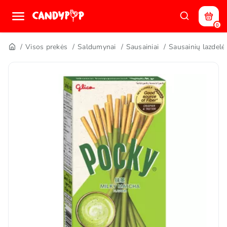
0
Visos prekės
Saldumynai
Sausainiai
Sausainių lazdelė