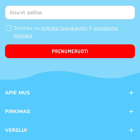
Sutinku su
pirkimo taisyklėmis
ir
privatumo
politika
PRENUMERUOTI
APIE MUS
Apie mus
PIRKIMAS
Kontaktai
Mokėjimo būdai
Parduotuvės
VERSLUI
Pristatymas
Karjera