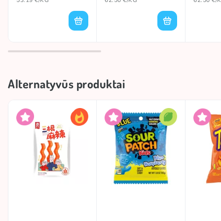
53.19 €/KG
62.50 €/KG
62.50 €/
Alternatyvūs produktai