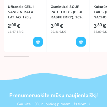
Užkandis GENJI
Guminukai SOUR
Kukurūz
SANGEN MALA
PATCH KIDS (BLUE
TAKIS 
LATIAO, 120g
RASPBERRY), 102g
NACHO)
2
€
3
€
3
€
00
00
50
16.67 €/KG
29.41 €/KG
38.89 €/
Prenumeruokite mūsų naujienlaiškį!
Gaukite 10% nuolaidą pirmam užsakymui