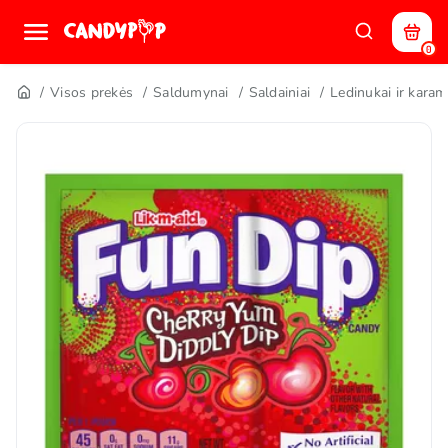
0
Visos prekės
Saldumynai
Saldainiai
Ledinukai ir karam