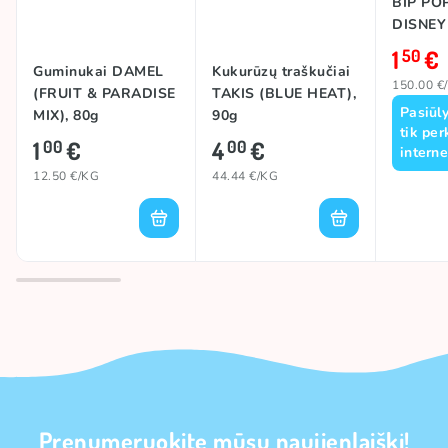
BIP PO
DISNEY
1
€
50
Guminukai DAMEL
Kukurūzų traškučiai
150.00 €
(FRUIT & PARADISE
TAKIS (BLUE HEAT),
Pasiūl
MIX), 80g
90g
tik per
1
€
4
€
00
00
interne
12.50 €/KG
44.44 €/KG
Prenumeruokite mūsų naujienlaiškį!