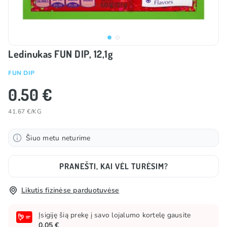
Ledinukas FUN DIP, 12,1g
FUN DIP
0.50 €
41.67 €/KG
Šiuo metu neturime
PRANEŠTI, KAI VĖL TURĖSIM?
Likutis fizinėse parduotuvėse
Įsigiję šią prekę į savo lojalumo kortelę gausite
0.05 €