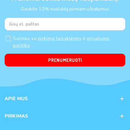
Gaukite 10% nuolaidą pirmam užsakymui
Sutinku su
pirkimo taisyklėmis
ir
privatumo
politika
PRENUMERUOTI
APIE MUS
Apie mus
PIRKIMAS
Kontaktai
Mokėjimo būdai
Parduotuvės