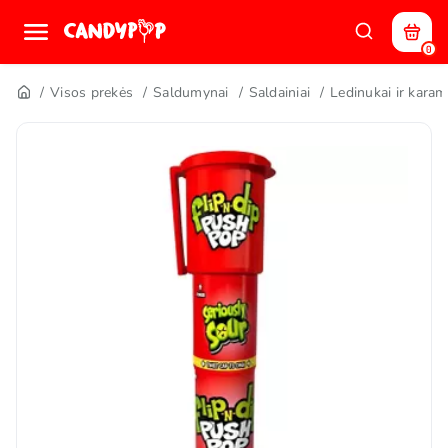
0
Visos prekės
Saldumynai
Saldainiai
Ledinukai ir karam