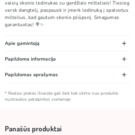
vaisių skonio ledinukas su gardžiais milteliais! Tiesiog
versk dangtelį, paspausk ir įmerk ledinuką į spalvotus
miltelius, kad gautum skonio pliūpsnį. Smagumas
garantuotas! 🍭✨
Apie gamintoją
Bazooka Candy Brands yra pirmaujanti konditerijos
Papildoma informacija
įmonė, gaminanti įvairių populiarių prekės ženklų
saldainius. Bendrovės ištakos siekia XX a. ketvirtąjį
Papildomas aprašymas
Grynasis kiekis
0.025 KG
dešimtmetį, kai Jungtinėse Amerikos Valstijose buvo
pristatyta Bazooka kramtomoji guma. Nuo to laiko
Skonis parenkamas atsitiktiniu būdu.
Laikymo sąlygos
Laikyti vėsioje ir sausoje vietoje.
įmonė išplėtė savo gaminių asortimentą ir įtraukė
* Realios prekės išvaizda gali šiek tiek skirtis nuo produkto
nuotraukos patalpintos svetainėje
daugybę interaktyvių saldumynų, pvz:
Prekės ženklas
BAZOOKA
Ring Pop - populiarūs vaisių skonio ledinukai, kurie
yra žiedo formos, todėl juos galima nešioti ant piršto.
Jie yra įvairių skonių ir mėgstami vaikų bei saldumynų
Panašūs produktai
mėgėjų.