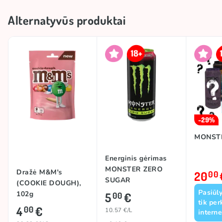
Alternatyvūs produktai
-29%
MONST
Energinis gėrimas
MONSTER ZERO
Dražė M&M's
20
00
SUGAR
(COOKIE DOUGH),
(STRAWBERRY
Pasiūl
102g
5
€
00
SHOT), 473ml
tik per
4
€
00
10.57 €/L
interne