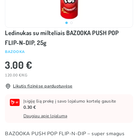
Ledinukas su milteliais BAZOOKA PUSH POP
FLIP-N-DIP, 25g
BAZOOKA
3.00 €
120.00 €/KG
Likutis fizinėse parduotuvėse
Įsigiję šią prekę į savo lojalumo kortelę gausite
0.30 €
Daugiau apie lojalumą
BAZOOKA PUSH POP FLIP-N-DIP – super smagus