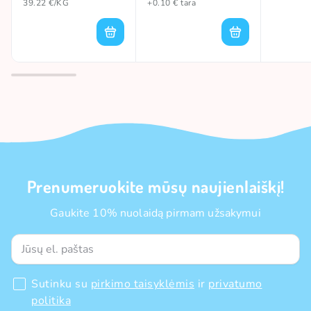
39.22 €/KG
+0.10 € tara
Prenumeruokite mūsų naujienlaiškį!
Gaukite 10% nuolaidą pirmam užsakymui
Sutinku su
pirkimo taisyklėmis
ir
privatumo
politika