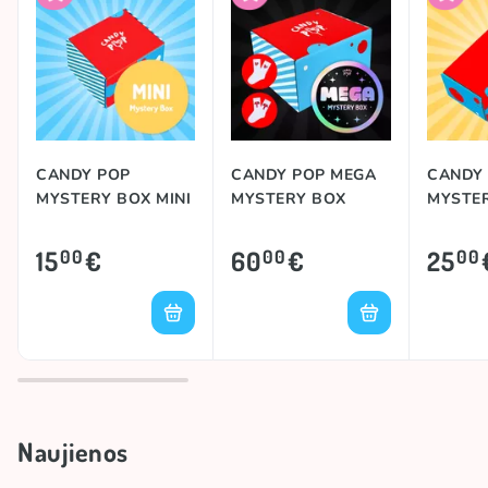
CANDY POP
CANDY POP MEGA
CANDY
MYSTERY BOX MINI
MYSTERY BOX
MYSTER
15
€
60
€
25
00
00
00
Naujienos