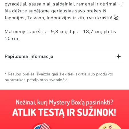
pyragėliai, sausainiai, saldainiai, ramenai ir gėrimai – į
šią dėžutę sudėjome geriausias savo prekes iš
Japonijos, Taivano, Indonezijos ir kitų rytų kraštų! 🥰
Matmenys: aukštis – 9,8 cm; ilgis – 18,7 cm; plotis –
10 cm.
Papildoma informacija
Laikymo sąlygos
Laikyti vėsioje ir sausoje vietoje.
* Realios prekės išvaizda gali šiek tiek skirtis nuo produkto
nuotraukos patalpintos svetainėje
Prekės ženklas
CANDY POP
Kolekcija
🥢 Azijos kolekcija
TOP
TOP