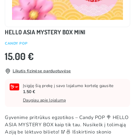
HELLO ASIA MYSTERY BOX MINI
CANDY POP
15.00 €
Likutis fizinėse parduotuvėse
Įsigiję šią prekę į savo lojalumo kortelę gausite
1.50 €
Daugiau apie lojalumą
Gyvenime pritrūkus egzotikos – Candy POP 🍭 HELLO
ASIA MYSTERY BOX kaip tik tau. Nusikelk į tolimąją
Aziją be lėktuvo bilieto! 🥢🍜 Išskirtinio skonio