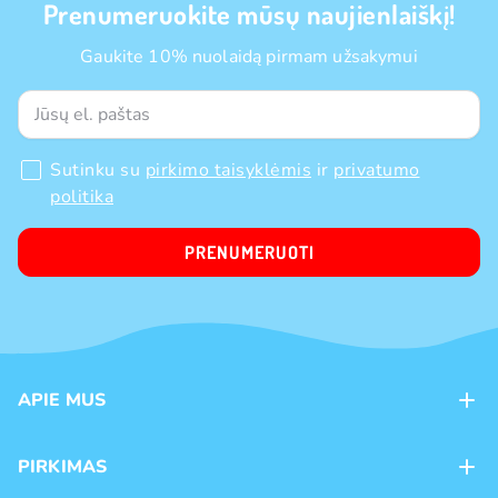
Prenumeruokite mūsų naujienlaiškį!
Gaukite 10% nuolaidą pirmam užsakymui
Sutinku su
pirkimo taisyklėmis
ir
privatumo
politika
PRENUMERUOTI
APIE MUS
Apie mus
PIRKIMAS
Kontaktai