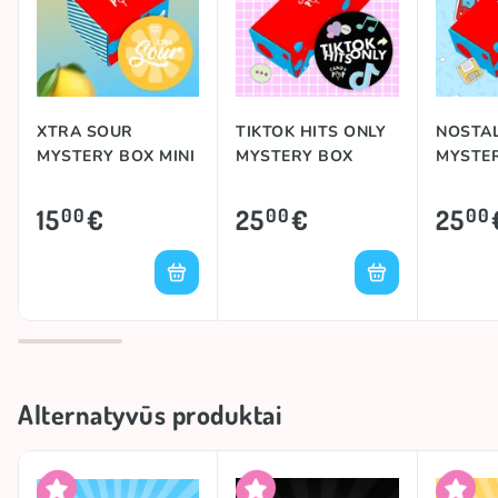
XTRA SOUR
TIKTOK HITS ONLY
NOSTAL
MYSTERY BOX MINI
MYSTERY BOX
MYSTE
15
€
25
€
25
00
00
00
Alternatyvūs produktai