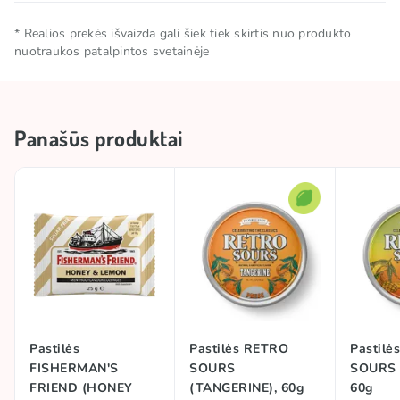
Grynasis kiekis
0.025 KG
* Realios prekės išvaizda gali šiek tiek skirtis nuo produkto
nuotraukos patalpintos svetainėje
Laikymo sąlygos
Laikyti vėsioje ir sausoje vietoje.
Kilmės šalis
Jungtinė Karalystė
Panašūs produktai
Prekės ženklas
FISHERMAN'S FRIEND
Pastilės
Pastilės RETRO
Pastilė
FISHERMAN'S
SOURS
SOURS 
FRIEND (HONEY
(TANGERINE), 60g
60g