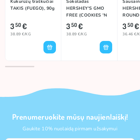
Kukurūzų traškučiai
Šokoladas
Sausain
TAKIS (FUEGO), 90g
HERSHEY'S GMO
HERSHE
FREE (COOKIES 'N
ROUND
CREME FLAT
(COOKIE
3
€
3
€
3
€
50
50
50
WHITE), 90g
CREME)
38.89 €/KG
38.89 €/KG
36.46 €/
Prenumeruokite mūsų naujienlaiškį!
Gaukite 10% nuolaidą pirmam užsakymui