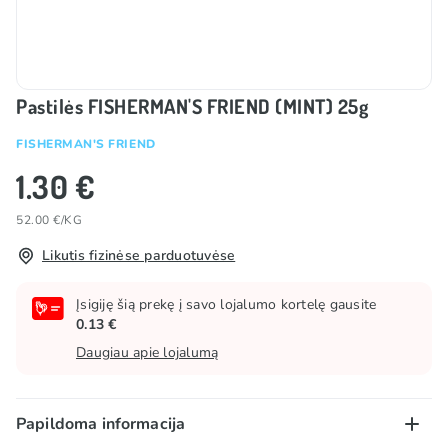
Pastilės FISHERMAN'S FRIEND (MINT) 25g
FISHERMAN'S FRIEND
1.30 €
52.00 €/KG
Likutis fizinėse parduotuvėse
Įsigiję šią prekę į savo lojalumo kortelę gausite
0.13 €
Daugiau apie lojalumą
Papildoma informacija