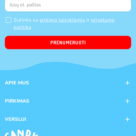
Sutinku su
pirkimo taisyklėmis
ir
privatumo
politika
PRENUMERUOTI
APIE MUS
Apie mus
PIRKIMAS
Kontaktai
Mokėjimo būdai
Parduotuvės
VERSLUI
Pristatymas
Karjera
Franšizė
Prekių grąžinimas ir keitimas
Naujienos