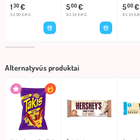
AND LEMON), 25g
1
€
5
€
5
€
30
00
00
52.00 €/KG
83.33 €/KG
83.33 €/
Alternatyvūs produktai