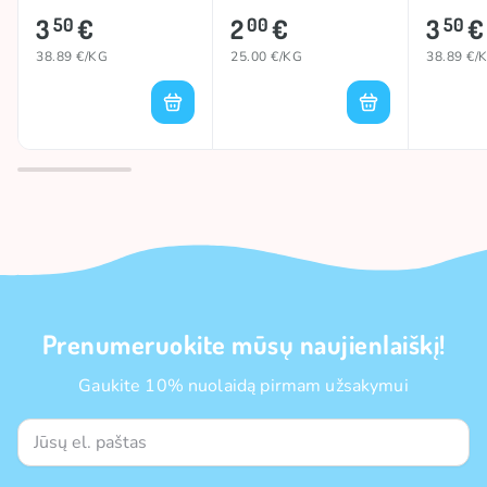
3
€
2
€
3
€
50
00
50
38.89 €/KG
25.00 €/KG
38.89 €/
Prenumeruokite mūsų naujienlaiškį!
Gaukite 10% nuolaidą pirmam užsakymui