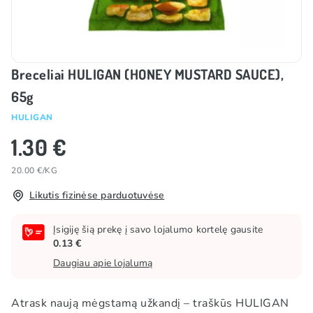
Breceliai HULIGAN (HONEY MUSTARD SAUCE),
65g
HULIGAN
1.30 €
20.00 €/KG
Likutis fizinėse parduotuvėse
Įsigiję šią prekę į savo lojalumo kortelę gausite
0.13 €
Daugiau apie lojalumą
Atrask naują mėgstamą užkandį – traškūs HULIGAN