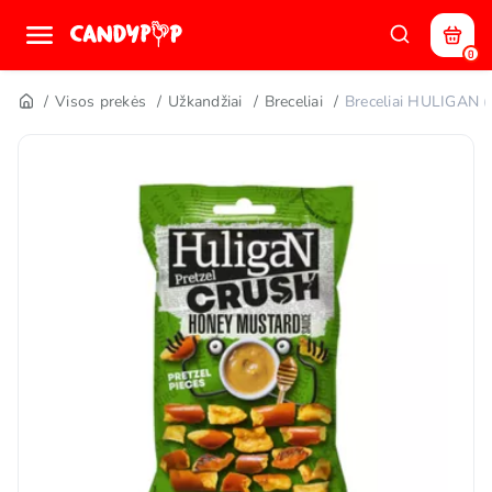
0
Visos prekės
Užkandžiai
Breceliai
Breceliai HULIGAN