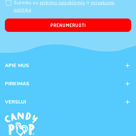
Sutinku su
pirkimo taisyklėmis
ir
privatumo
politika
PRENUMERUOTI
APIE MUS
Apie mus
PIRKIMAS
Kontaktai
Mokėjimo būdai
Parduotuvės
VERSLUI
Pristatymas
Karjera
Franšizė
Prekių grąžinimas ir keitimas
Naujienos
Didmeninė prekyba
Pirkimo taisyklės
Prekių ženklai
Privatumo politika