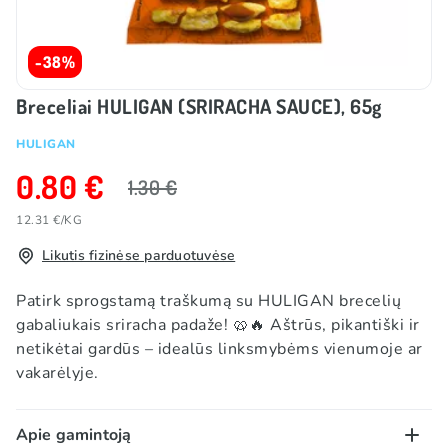
-38%
Breceliai HULIGAN (SRIRACHA SAUCE), 65g
HULIGAN
0.80 €
1.30 €
12.31 €/KG
Likutis fizinėse parduotuvėse
Patirk sprogstamą traškumą su HULIGAN brecelių
gabaliukais sriracha padaže! 🥨🔥 Aštrūs, pikantiški ir
netikėtai gardūs – idealūs linksmybėms vienumoje ar
vakarėlyje.
Apie gamintoją