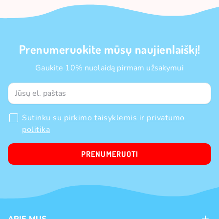
Prenumeruokite mūsų naujienlaiškį!
Gaukite 10% nuolaidą pirmam užsakymui
Sutinku su
pirkimo taisyklėmis
ir
privatumo
politika
PRENUMERUOTI