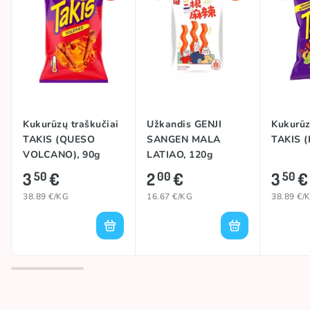
Kukurūzų traškučiai
Užkandis GENJI
Kukurūz
TAKIS (QUESO
SANGEN MALA
TAKIS (
VOLCANO), 90g
LATIAO, 120g
3
€
2
€
3
€
50
00
50
38.89 €/KG
16.67 €/KG
38.89 €/