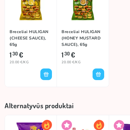
Breceliai HULIGAN
Breceliai HULIGAN
(CHEESE SAUCE),
(HONEY MUSTARD
65g
SAUCE), 65g
1
€
1
€
30
30
20.00 €/KG
20.00 €/KG
Alternatyvūs produktai