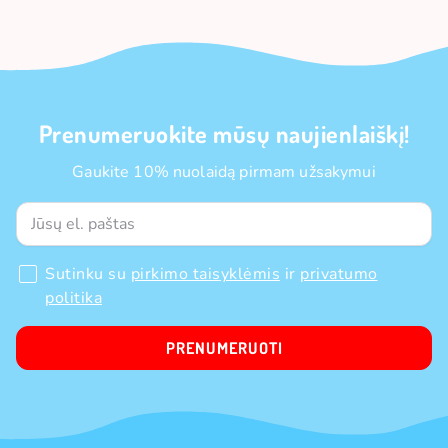
Prenumeruokite mūsų naujienlaiškį!
Gaukite 10% nuolaidą pirmam užsakymui
Sutinku su
pirkimo taisyklėmis
ir
privatumo
politika
PRENUMERUOTI