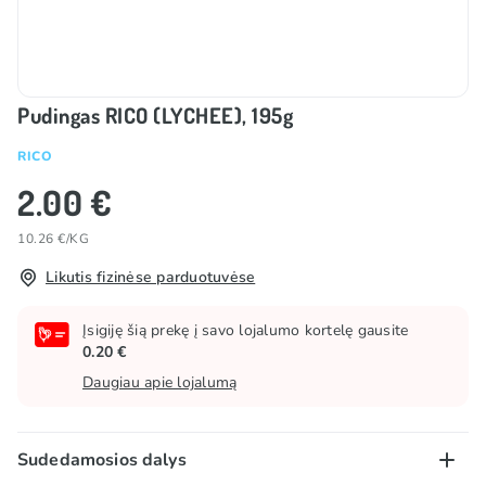
Pudingas RICO (LYCHEE), 195g
RICO
2.00 €
10.26 €/KG
Likutis fizinėse parduotuvėse
Įsigiję šią prekę į savo lojalumo kortelę gausite
0.20 €
Daugiau apie lojalumą
Sudedamosios dalys