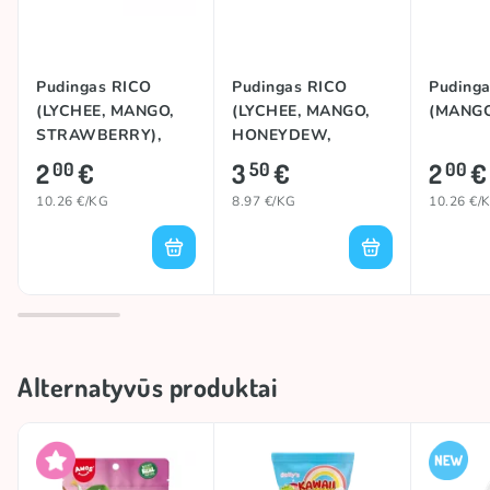
Pudingas RICO
Pudingas RICO
Puding
(LYCHEE, MANGO,
(LYCHEE, MANGO,
(MANGO
STRAWBERRY),
HONEYDEW,
195g
GRAPE,
2
€
3
€
2
€
00
50
00
STRAWBERRY,
10.26 €/KG
8.97 €/KG
10.26 €/
LYCHEE), 390g
Alternatyvūs produktai