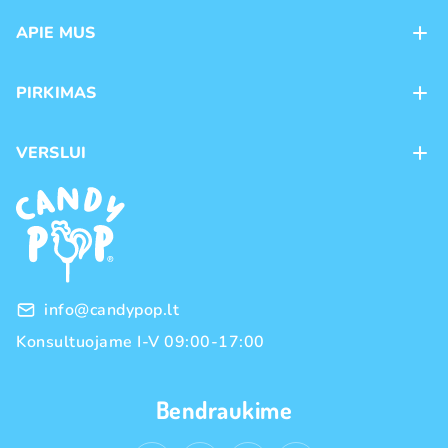
APIE MUS
Apie mus
PIRKIMAS
Kontaktai
Mokėjimo būdai
Parduotuvės
VERSLUI
Pristatymas
Karjera
Franšizė
Prekių grąžinimas ir keitimas
Naujienos
Didmeninė prekyba
Pirkimo taisyklės
Prekių ženklai
Privatumo politika
info@candypop.lt
Konsultuojame I-V 09:00-17:00
Bendraukime