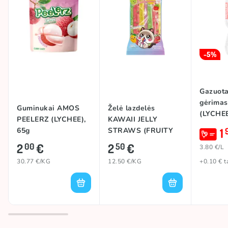
-5%
Gazuota
gėrima
Guminukai AMOS
Želė lazdelės
(LYCHEE
PEELERZ (LYCHEE),
KAWAII JELLY
1
65g
STRAWS (FRUITY
ASSORTED), 200g
2
€
2
€
00
50
3.80 €/L
30.77 €/KG
12.50 €/KG
+0.10 € t