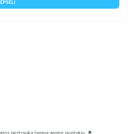
REPŠELĮ
batos pertrauka tampa anime nuotykiu. 🌟