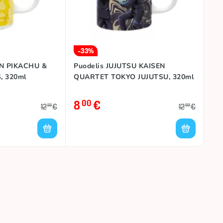
-33%
N PIKACHU &
Puodelis JUJUTSU KAISEN
, 320ml
QUARTET TOKYO JUJUTSU, 320ml
8
€
00
12
€
12
€
50
00