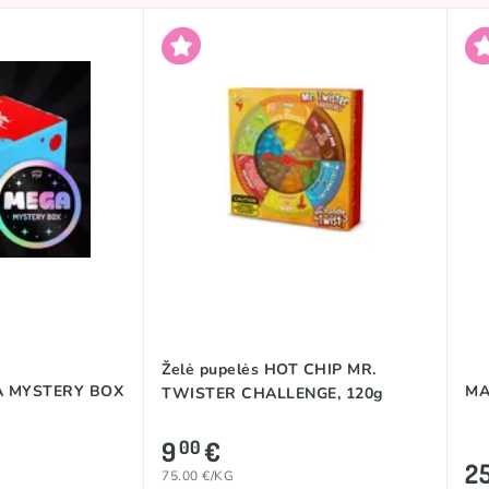
Želė pupelės HOT CHIP MR.
A MYSTERY BOX
MA
TWISTER CHALLENGE, 120g
9
€
00
2
75.00 €/KG