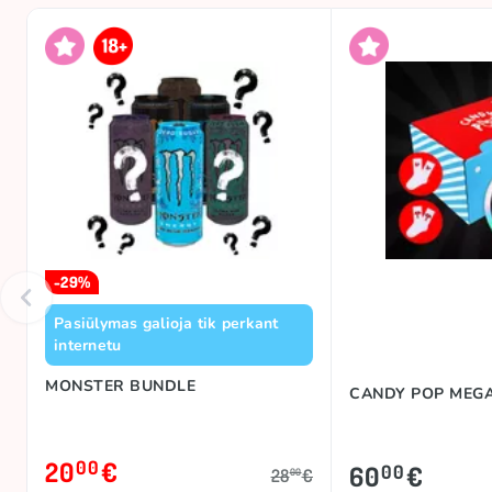
-29%
Pasiūlymas galioja tik perkant
internetu
MONSTER BUNDLE
CANDY POP MEG
20
€
00
60
€
00
28
€
00