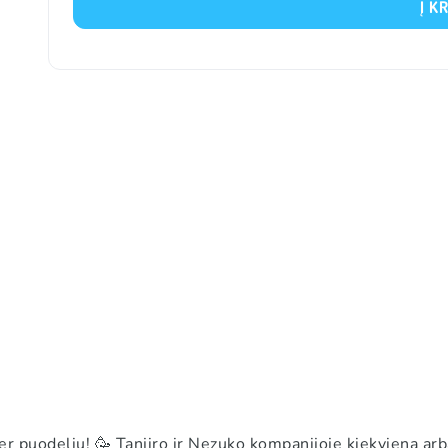
Į K
er puodeliu! 🥳 Tanjiro ir Nezuko kompanijoje kiekviena ar