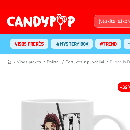
VISOS PREKĖS
🔥MYSTERY BOX
#TREND
Visos prekės
Daiktai
Gertuvės ir puodeliai
Puodelis
-32