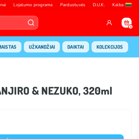
nai
Lojalumo programa
Parduotuvės
D.U.K.
Kalba
0
MAISTAS
UŽKANDŽIAI
DAIKTAI
KOLEKCIJOS
ANJIRO & NEZUKO, 320ml