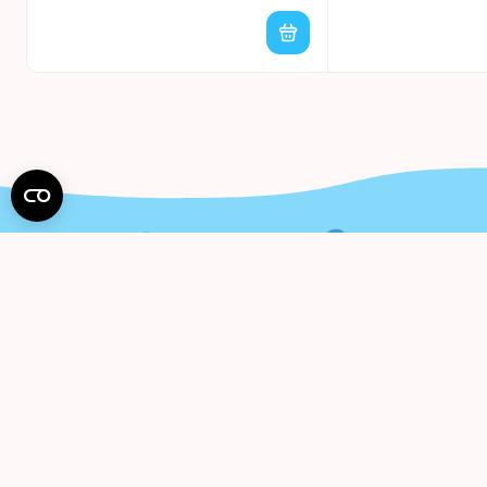
Pren
Gaukite 
Suti