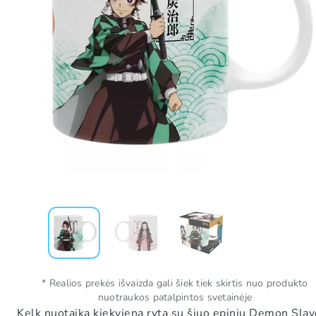
* Realios prekės išvaizda gali šiek tiek skirtis nuo produkto
nuotraukos patalpintos svetainėje
Kelk nuotaiką kiekvieną rytą su šiuo epiniu Demon Slay