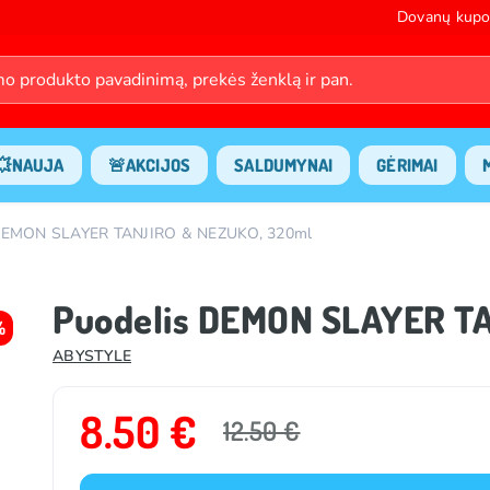
Dovanų kupo
💥NAUJA
🚨AKCIJOS
SALDUMYNAI
GĖRIMAI
 DEMON SLAYER TANJIRO & NEZUKO, 320ml
Puodelis DEMON SLAYER T
%
ABYSTYLE
8.50 €
12.50 €