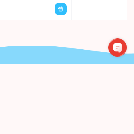
!
Bendraukime
UMERUOTI