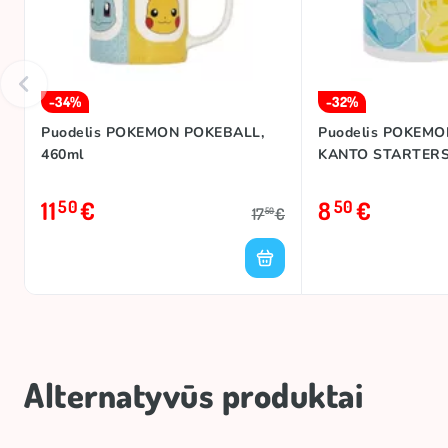
-34%
-32%
Puodelis POKEMON POKEBALL,
Puodelis POKEMO
460ml
KANTO STARTERS
11
€
8
€
50
50
17
€
50
Alternatyvūs produktai