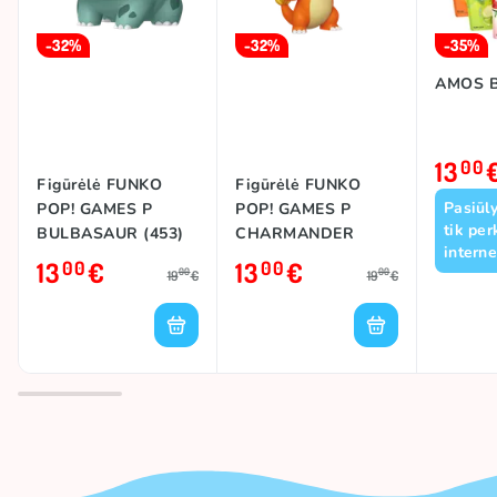
-32%
-32%
-35%
AMOS 
13
00
Figūrėlė FUNKO
Figūrėlė FUNKO
Pasiūl
POP! GAMES P
POP! GAMES P
tik per
BULBASAUR (453)
CHARMANDER
interne
EMEA (455)
13
€
13
€
00
00
00
00
19
€
19
€