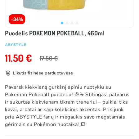
-34%
Puodelis POKEMON POKEBALL, 460ml
ABYSTYLE
11.50 €
17.50 €
Likutis fizinėse parduotuvėse
Paversk kiekvieną gurkšnį epiniu nuotykiu su
Pokemon Pokeball puodeliu! 🎉☕️ Stilingas, patvarus
ir sukurtas kiekvienam tikram treneriui – puikiai tiks
kavai, arbatai ar kaip kolekcinis akcentas. Prisijunk
prie ABYSTYLE fanų ir mėgaukis savo mėgstamais
gėrimais su Pokémon nuotaika! 💥