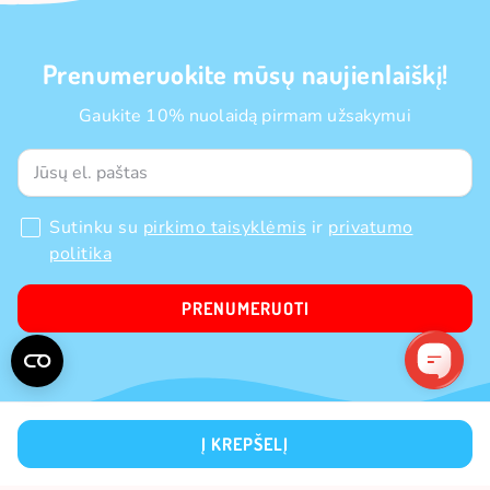
Prenumeruokite mūsų naujienlaiškį!
Gaukite 10% nuolaidą pirmam užsakymui
Sutinku su
pirkimo taisyklėmis
ir
privatumo
politika
PRENUMERUOTI
Į KREPŠELĮ
APIE MUS