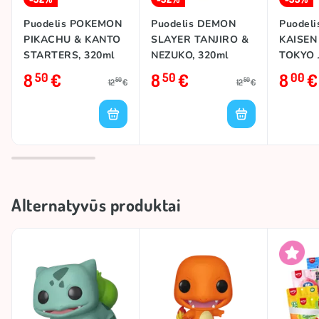
Puodelis POKEMON
Puodelis DEMON
Puodeli
PIKACHU & KANTO
SLAYER TANJIRO &
KAISEN
STARTERS, 320ml
NEZUKO, 320ml
TOKYO 
320ml
8
€
8
€
8
€
50
50
00
50
50
12
€
12
€
Alternatyvūs produktai