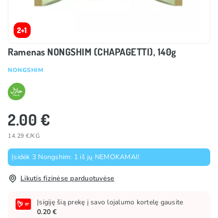
2+1
Ramenas NONGSHIM (CHAPAGETTI), 140g
NONGSHIM
2.00 €
14.29 €/KG
Įsidėk 3 Nongshim: 1 iš jų NEMOKAMAI!
Likutis fizinėse parduotuvėse
Įsigiję šią prekę į savo lojalumo kortelę gausite
0.20 €