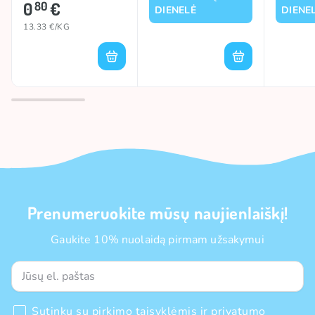
0
€
80
DIENELĖ
DIENE
13.33 €/KG
Prenumeruokite mūsų naujienlaiškį!
Gaukite 10% nuolaidą pirmam užsakymui
Sutinku su
pirkimo taisyklėmis
ir
privatumo