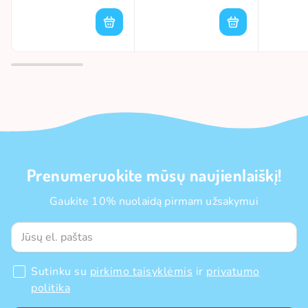
Prenumeruokite mūsų naujienlaiškį!
Gaukite 10% nuolaidą pirmam užsakymui
Sutinku su
pirkimo taisyklėmis
ir
privatumo
politika