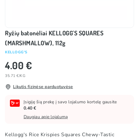
Ryžių batonėliai KELLOGG'S SQUARES
(MARSHMALLOW), 112g
KELLOGG'S
4.00 €
35.71 €/KG
Likutis fizinėse parduotuvėse
Įsigiję šią prekę į savo lojalumo kortelę gausite
0.40 €
Daugiau apie lojalumą
Kellogg's Rice Krispies Squares Chewy-Tastic