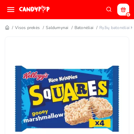
0
Visos prekės
Saldumynai
Batonėliai
Ryžių batonėli