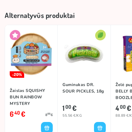
Alternatyvūs produktai
-20%
Guminukas DR.
Želė pu
Žaislas SQUISHY
SOUR PICKLES, 18g
BELLY 
BUN RAINBOW
BOOZLE
MYSTERY
1
€
4
€
00
00
DUMPLING
6
€
40
00
8
€
55.56 €/KG
88.89 €/