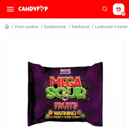
0
Visos prekės
Saldumynai
Saldainiai
Ledinukai ir karam