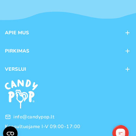
APIE MUS
Apie mus
PIRKIMAS
Kontaktai
Mokėjimo būdai
Parduotuvės
VERSLUI
Pristatymas
Karjera
Franšizė
Prekių grąžinimas ir keitimas
Naujienos
Didmeninė prekyba
Pirkimo taisyklės
Prekių ženklai
Privatumo politika
info@candypop.lt
Konsultuojame I-V 09:00-17:00