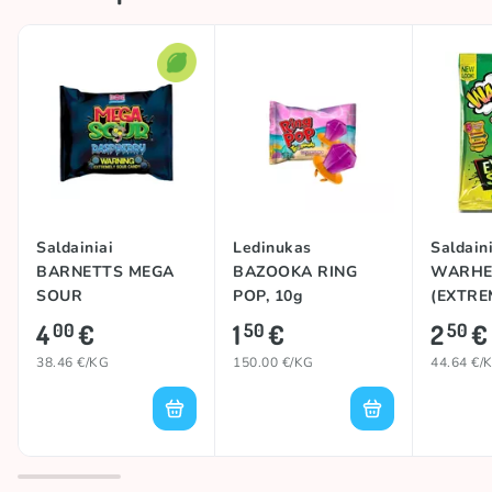
Rūgštumas
Rūgštu
Kilmės šalis
Jungtinė Karalystė
Prekės ženklas
BARNETTS
Saldainiai
Ledinukas
Saldaini
BARNETTS MEGA
BAZOOKA RING
WARHE
SOUR
POP, 10g
(EXTRE
(RASPBERRY), 104g
56g
4
€
1
€
2
€
00
50
50
38.46 €/KG
150.00 €/KG
44.64 €/