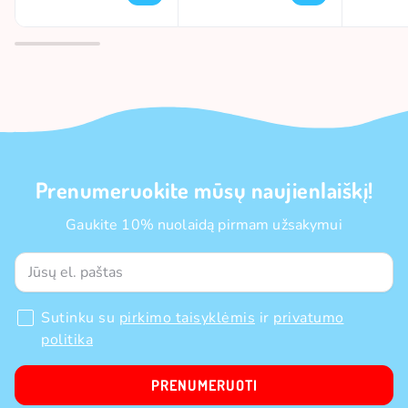
Prenumeruokite mūsų naujienlaiškį!
Gaukite 10% nuolaidą pirmam užsakymui
Sutinku su
pirkimo taisyklėmis
ir
privatumo
politika
PRENUMERUOTI