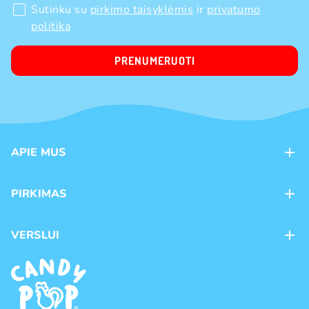
Sutinku su
pirkimo taisyklėmis
ir
privatumo
politika
PRENUMERUOTI
APIE MUS
Apie mus
PIRKIMAS
Kontaktai
Mokėjimo būdai
Parduotuvės
VERSLUI
Pristatymas
Karjera
Franšizė
Prekių grąžinimas ir keitimas
Naujienos
Didmeninė prekyba
Pirkimo taisyklės
Prekių ženklai
Privatumo politika