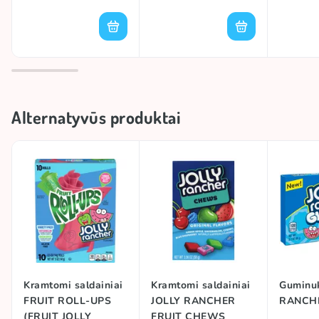
Alternatyvūs produktai
Kramtomi saldainiai
Kramtomi saldainiai
Guminu
FRUIT ROLL-UPS
JOLLY RANCHER
RANCHE
(FRUIT JOLLY
FRUIT CHEWS