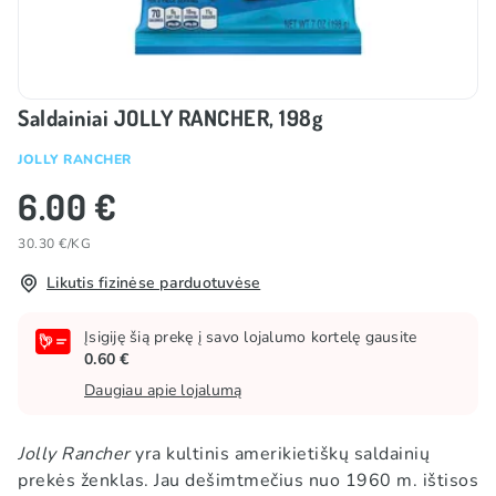
Saldainiai JOLLY RANCHER, 198g
JOLLY RANCHER
6.00 €
30.30 €/KG
Likutis fizinėse parduotuvėse
Įsigiję šią prekę į savo lojalumo kortelę gausite
0.60 €
Daugiau apie lojalumą
Jolly Rancher
yra kultinis amerikietiškų saldainių
prekės ženklas. Jau dešimtmečius nuo 1960 m. ištisos