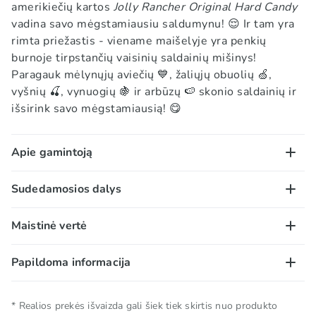
amerikiečių kartos
Jolly Rancher Original Hard Candy
vadina savo mėgstamiausiu saldumynu!
😌
Ir tam yra
rimta priežastis - viename maišelyje yra penkių
burnoje tirpstančių vaisinių saldainių mišinys!
Paragauk mėlynųjų aviečių
💙
, žaliųjų obuolių
🍏
,
vyšnių
🍒
, vynuogių
🍇
ir arbūzų
🍉
skonio saldainių ir
išsirink savo mėgstamiausią!
😋
Apie gamintoją
Nesvarbu, ar tai būtų klasikiniai kieti saldainiai, ar
Sudedamosios dalys
mūsų naujieji guminukai, kiekvienoje JOLLY RANCHER
saldainių pakuotėje gausu nepakartojamo vaisių
Kukurūzų sirupas, cukrus, obuolių rūgštis (mažiau
Maistinė vertė
skonio (ir dar daugiau).
negu 2%), natūralios ir dirbtinės kvapiosios
JOLLY RANCHER saldainiai pradėti gaminti 1949 m.
medžiagos, dirbtiniai dažikliai (alura raudonasis FCF,
100 g/ml:
Papildoma informacija
bendrovėje, kurią įkūrė Billas ir Dorothy Harmsenai iš
tartrazinas, briliantinis mėlynasis FCF, saulėlydžio
Energinė vertė – 1627 kJ / 388,9 kcal; riebalai – 0g, iš
Goldeno, Kolorado valstijoje. Linksmas pavadinimas
geltonasis FCF), mineralinis aliejus, lecitinas (SOJOS).
kurių sočiųjų riebalų rūgščių – 0g; angliavandeniai –
buvo pasirinktas tam, kad vartotojai žinotų, jog tai
Grynasis kiekis
0.198 KG
* Realios prekės išvaizda gali šiek tiek skirtis nuo produkto
94,4g, iš kurių cukrų – 61,1g; baltymai – 0g; druska –