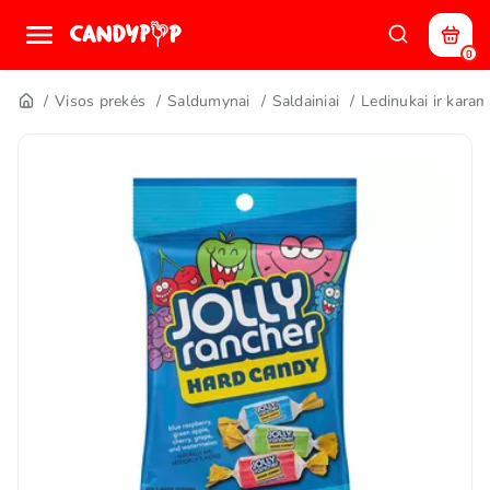
0
Visos prekės
Saldumynai
Saldainiai
Ledinukai ir karam