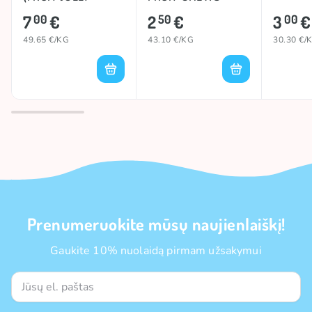
RANCHER), 141g
(ORIGINAL), 58g
7
€
2
€
3
€
00
50
00
49.65 €/KG
43.10 €/KG
30.30 €/
Prenumeruokite mūsų naujienlaiškį!
Gaukite 10% nuolaidą pirmam užsakymui