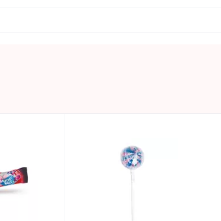
iš kurių sočiųjų riebalų rūgščių – <0,1g; angliavandeniai – 9
0.033 KG
Laikyti vėsioje ir sausoje vietoje.
Nyderlandai
ROCKET BALLS