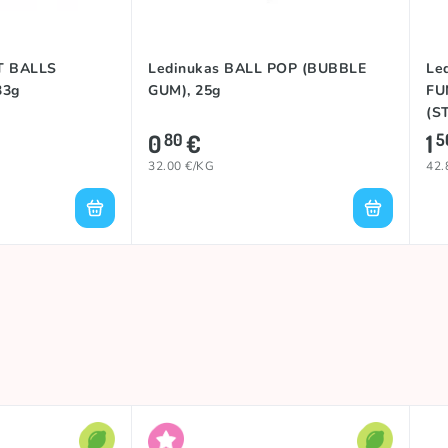
T BALLS
Ledinukas BALL POP (BUBBLE
Led
33g
GUM), 25g
FU
(S
RA
0
€
1
80
5
32.00 €/KG
42.