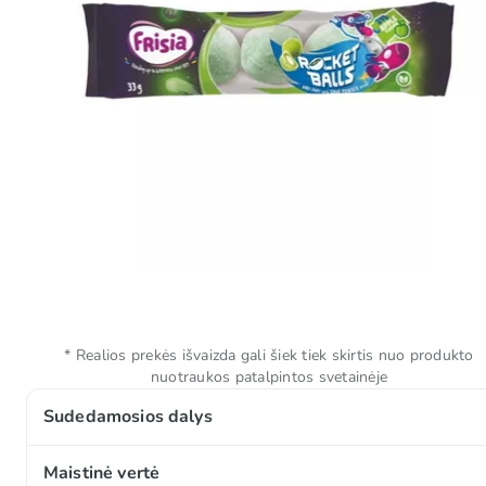
* Realios prekės išvaizda gali šiek tiek skirtis nuo produkto
nuotraukos patalpintos svetainėje
Sudedamosios dalys
Cukrus, gliukozės sirupas, dekstrozė, rūgštys (E296,
Maistinė vertė