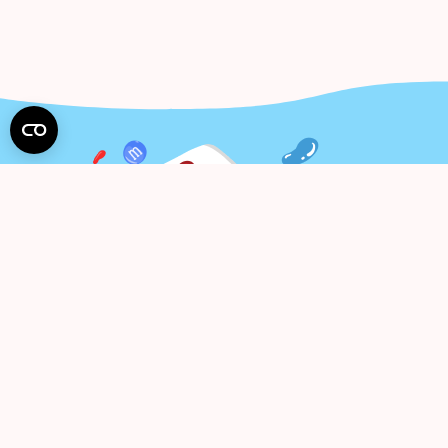
Pren
Gaukite 
Suti
APIE MUS
PIRKIMAS