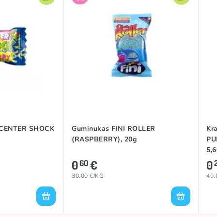
 CENTER SHOCK
Guminukas FINI ROLLER
Kr
(RASPBERRY), 20g
PU
5,6
0
€
0
60
30.00 €/KG
40.