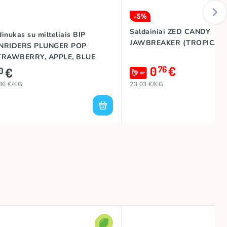
-5%
Saldainiai ZED CANDY
inukas su milteliais BIP
JAWBREAKER (TROPICAL),
NRIDERS PLUNGER POP
TRAWBERRY, APPLE, BLUE
0
€
ZZ), 35g
76
€
0
86 €/KG
23.03 €/KG