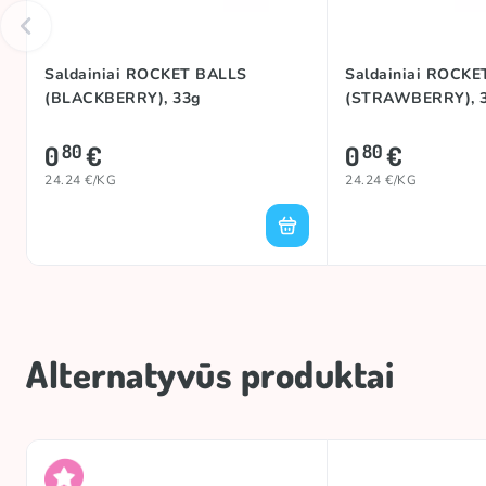
Saldainiai ROCKET BALLS
Saldainiai ROCKE
(BLACKBERRY), 33g
(STRAWBERRY), 
0
€
0
€
80
80
24.24 €/KG
24.24 €/KG
Alternatyvūs produktai