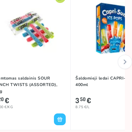
amtomas saldainis SOUR
Šaldomieji ledai CAPRI-SU
NCH TWISTS (ASSORTED),
400ml
g
€
3
€
20
50
00 €/KG
8.75 €/L