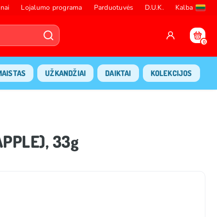
nai
Lojalumo programa
Parduotuvės
D.U.K.
Kalba
0
MAISTAS
UŽKANDŽIAI
DAIKTAI
KOLEKCIJOS
APPLE), 33g