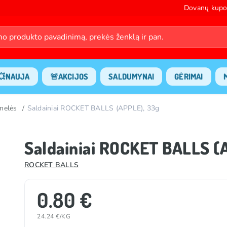
Dovanų kupo
💥NAUJA
🚨AKCIJOS
SALDUMYNAI
GĖRIMAI
amelės
Saldainiai ROCKET BALLS (APPLE), 33g
Saldainiai ROCKET BALLS (
ROCKET BALLS
0.80 €
24.24 €/KG