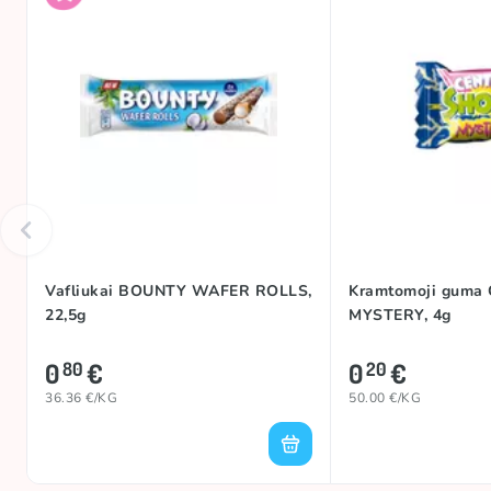
Vafliukai BOUNTY WAFER ROLLS,
Kramtomoji guma
22,5g
MYSTERY, 4g
0
€
0
€
80
20
36.36 €/KG
50.00 €/KG