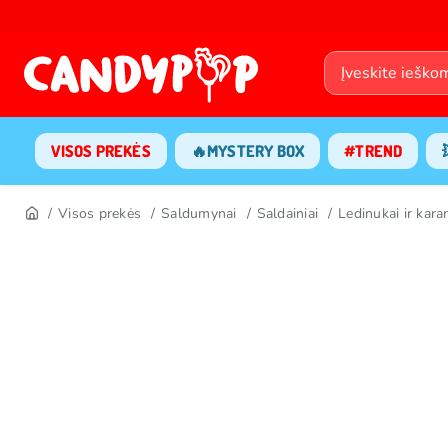
VISOS PREKĖS
🔥MYSTERY BOX
#TREND
Visos prekės
Saldumynai
Saldainiai
Ledinukai ir kar