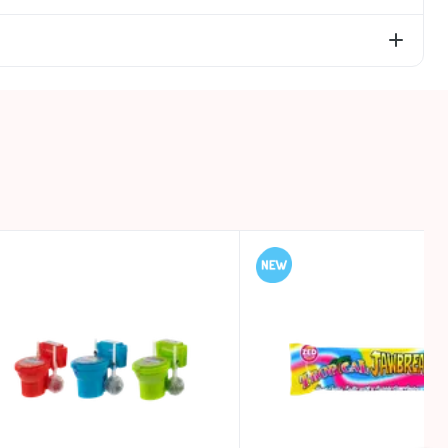
3g, iš kurių cukrų – 69g; baltymai – 0g; druska –