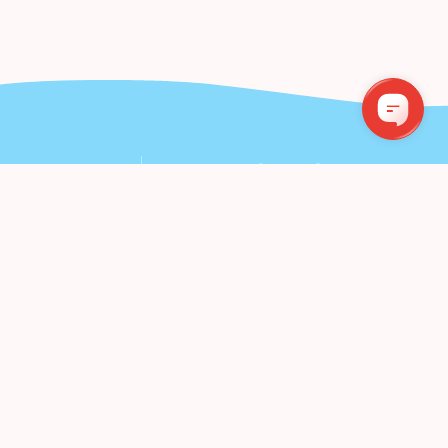
!
Bendraukime
UMERUOTI