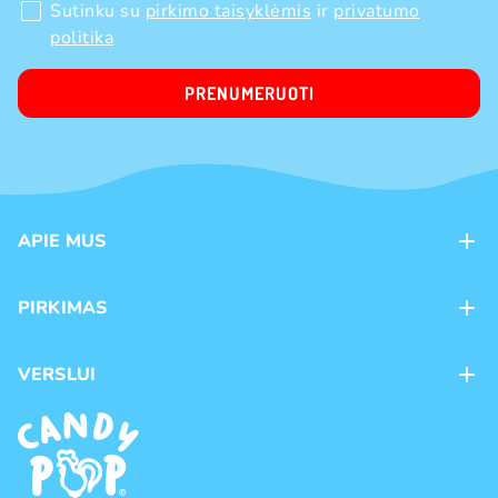
Sutinku su
pirkimo taisyklėmis
ir
privatumo
politika
PRENUMERUOTI
APIE MUS
Apie mus
PIRKIMAS
Kontaktai
Mokėjimo būdai
Parduotuvės
VERSLUI
Pristatymas
Karjera
Franšizė
Prekių grąžinimas ir keitimas
Naujienos
Didmeninė prekyba
Pirkimo taisyklės
Prekių ženklai
Privatumo politika