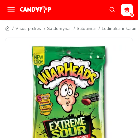
0
Visos prekės
Saldumynai
Saldainiai
Ledinukai ir karam