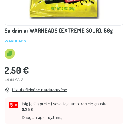
Saldainiai WARHEADS (EXTREME SOUR), 56g
WARHEADS
2.50 €
44.64 €/KG
Likutis fizinėse parduotuvėse
Įsigiję šią prekę į savo lojalumo kortelę gausite
0.25 €
Daugiau apie lojalumą