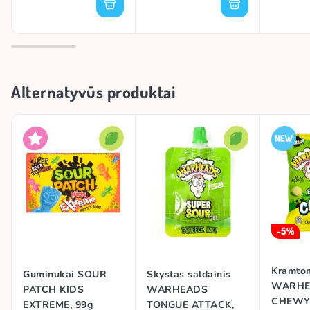
Alternatyvūs produktai
-5%
Kramtom
Guminukai SOUR
Skystas saldainis
WARHE
PATCH KIDS
WARHEADS
CHEWY
EXTREME, 99g
TONGUE ATTACK,