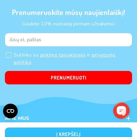
Prenumeruokite mūsų naujienlaiškį!
Gaukite 10% nuolaidą pirmam užsakymui
Sutinku su
pirkimo taisyklėmis
ir
privatumo
politika
PRENUMERUOTI
APIE MUS
Apie mus
Į KREPŠELĮ
PIRKIMAS