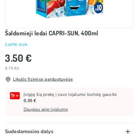
Šaldomieji ledai CAPRI-SUN, 400ml
CAPRI-SUN
3.50 €
8.75 €/L
Likutis fizinėse parduotuvėse
Įsigiję šią prekę į savo lojalumo kortelę gausite
0.35 €
Daugiau apie lojalumą
Sudedamosios dalys