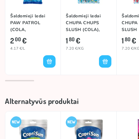
Šaldomieji ledai
Šaldomieji ledai
Šaldomi
PAW PATROL
CHUPA CHUPS
CHUPA
(COLA,
SLUSH (COLA),
SLUSH
STRAWBERRY,
250ml
(STRAW
2
€
1
€
1
€
00
80
80
APPLE, ORANGE),
250ml
4.17 €/L
7.20 €/KG
7.20 €/K
480ml
Alternatyvūs produktai