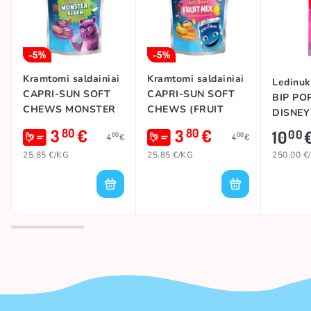
-5%
-5%
Kramtomi saldainiai
Kramtomi saldainiai
Ledinuk
CAPRI-SUN SOFT
CAPRI-SUN SOFT
BIP PO
CHEWS MONSTER
CHEWS (FRUIT
DISNEY 
ALARM, 147g
MIX), 147g
3
€
3
€
80
80
10
00
00
00
4
€
4
€
25.85 €/KG
25.85 €/KG
250.00 €