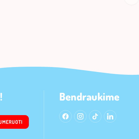
!
Bendraukime
UMERUOTI