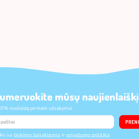
umeruokite mūsų naujienlaiškį
10% nuolaidą pirmam užsakymui
PREN
nku su
pirkimo taisyklėmis
ir
privatumo politika