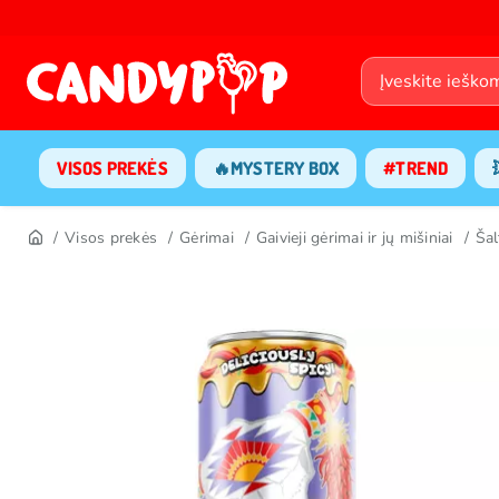
VISOS PREKĖS
🔥MYSTERY BOX
#TREND
Visos prekės
Gėrimai
Gaivieji gėrimai ir jų mišiniai
Šal