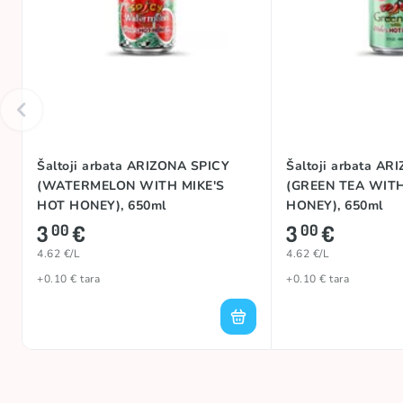
Šaltoji arbata ARIZONA SPICY
Šaltoji arbata AR
(WATERMELON WITH MIKE'S
(GREEN TEA WITH
HOT HONEY), 650ml
HONEY), 650ml
3
€
3
€
00
00
4.62 €/L
4.62 €/L
+0.10 € tara
+0.10 € tara