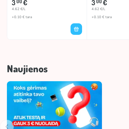
3
€
3
€
00
00
4.62 €/L
4.62 €/L
+0.10 € tara
+0.10 € tara
Naujienos