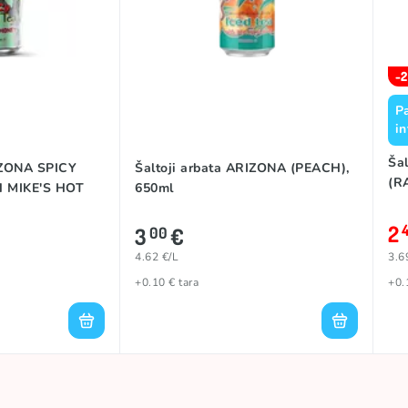
-
Pa
in
Ša
IZONA SPICY
Šaltoji arbata ARIZONA (PEACH),
(R
 MIKE'S HOT
650ml
2
3
€
00
4.62 €/L
3.6
+0.10 € tara
+0.