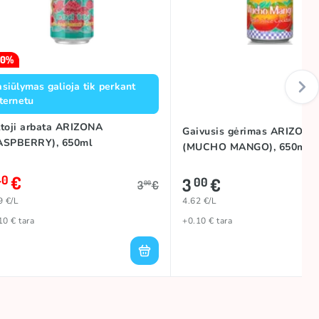
20%
siūlymas galioja tik perkant
ternetu
ltoji arbata ARIZONA
Gaivusis gėrimas ARIZONA
ASPBERRY), 650ml
(MUCHO MANGO), 650ml
€
40
3
€
00
3
€
00
9 €/L
4.62 €/L
10 € tara
+0.10 € tara