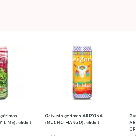
 gėrimas
Gaivusis gėrimas ARIZONA
Ga
 LIME), 650ml
(MUCHO MANGO), 650ml
AR
CR