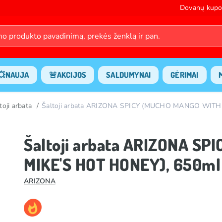
Dovanų kupo
💥NAUJA
🚨AKCIJOS
SALDUMYNAI
GĖRIMAI
toji arbata
Šaltoji arbata ARIZONA SPICY (MUCHO MANGO WITH
Šaltoji arbata ARIZONA S
MIKE'S HOT HONEY), 650ml
ARIZONA