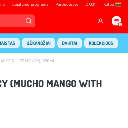
nai
Lojalumo programa
Parduotuvės
D.U.K.
Kalba
0
MAISTAS
UŽKANDŽIAI
DAIKTAI
KOLEKCIJOS
 MIKE'S HOT HONEY), 650ml
PICY (MUCHO MANGO WITH