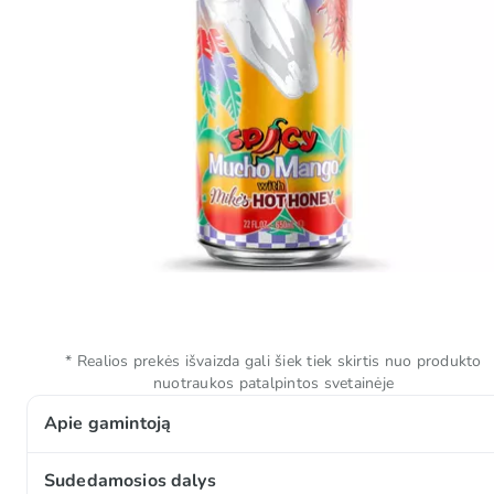
* Realios prekės išvaizda gali šiek tiek skirtis nuo produkto
nuotraukos patalpintos svetainėje
Apie gamintoją
AriZona prekės ženklas, gimęs pačioje Bruklino širdyje
Sudedamosios dalys