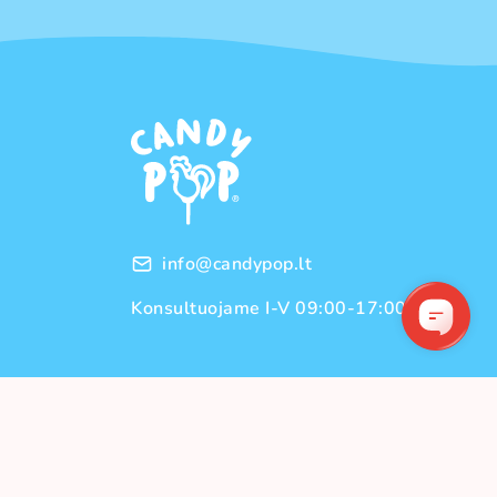
info@candypop.lt
Konsultuojame I-V 09:00-17:00