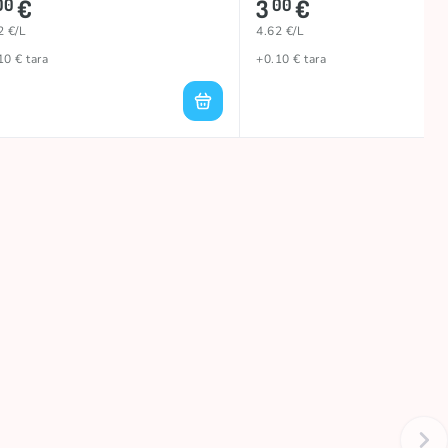
€
3
€
00
00
2 €/L
4.62 €/L
10 € tara
+0.10 € tara