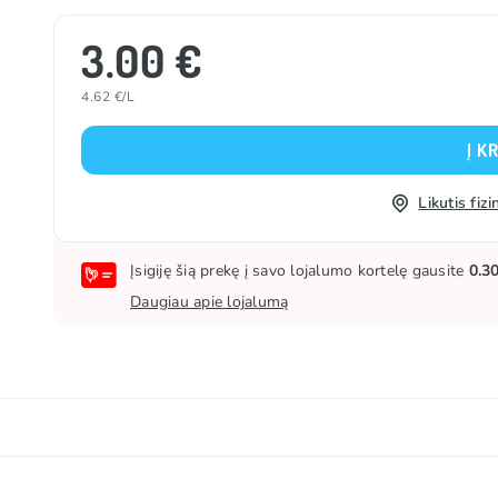
3.00 €
4.62 €/L
Į K
Likutis fi
Įsigiję šią prekę į savo lojalumo kortelę gausite
0.3
Daugiau apie lojalumą
, į sceną žengė su nauju šaltosios arbatos variantu, kuris u