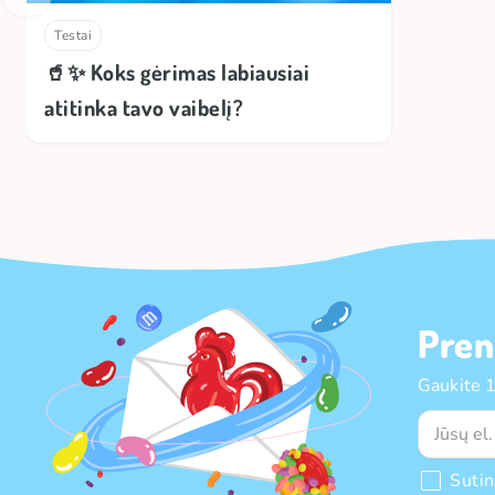
Testai
🥤✨ Koks gėrimas labiausiai
atitinka tavo vaibelį?
Pren
Gaukite 
Suti