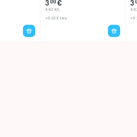
3
€
3
00
4.62 €/L
4.6
+0.10 € tara
+0.