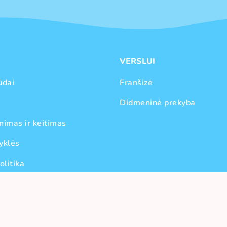
VERSLUI
ūdai
Franšizė
Didmeninė prekyba
nimas ir keitimas
yklės
olitika