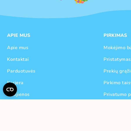
APIE MUS
PIRKIMAS
Apie mus
Mokėjimo b
Kontaktai
Pristatymas
Parduotuvės
Prekių grąži
Karjera
Pirkimo tais
Naujienos
Privatumo p
Prekių ženklai