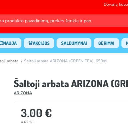
Dovanų kupo
💥NAUJA
🚨AKCIJOS
SALDUMYNAI
GĖRIMAI
toji arbata
Šaltoji arbata ARIZONA (GREEN TEA), 650ml
Šaltoji arbata ARIZONA (G
ARIZONA
3.00 €
4.62 €/L