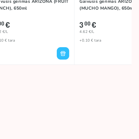
ivusis gėrimas ARIZONA (FRUIT
Gaivusis gėrimas ARIZONA
NCH), 650ml
(MUCHO MANGO), 650ml
€
3
€
00
00
2 €/L
4.62 €/L
10 € tara
+0.10 € tara