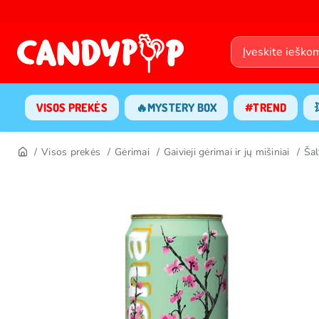
VISOS PREKĖS
🔥MYSTERY BOX
#TREND
Visos prekės
Gėrimai
Gaivieji gėrimai ir jų mišiniai
Šal