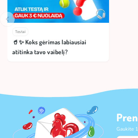
Testai
🥤✨ Koks gėrimas labiausiai
atitinka tavo vaibelį?
Pren
Gaukite 