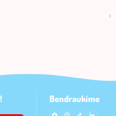
!
Bendraukime