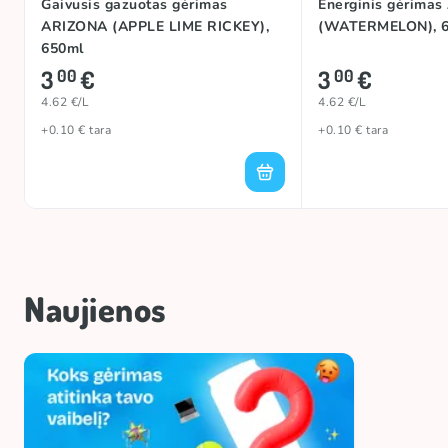
Gaivusis gazuotas gėrimas
Energinis gėrima
ARIZONA (APPLE LIME RICKEY),
(WATERMELON), 
650ml
3
€
3
€
00
00
4.62 €/L
4.62 €/L
+0.10 € tara
+0.10 € tara
Naujienos