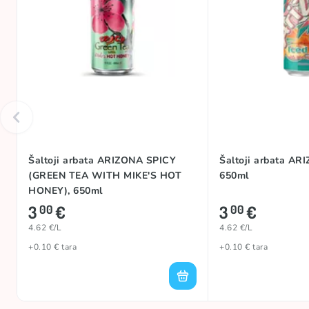
Šaltoji arbata ARIZONA SPICY
Šaltoji arbata AR
(GREEN TEA WITH MIKE'S HOT
650ml
HONEY), 650ml
3
€
3
€
00
00
4.62 €/L
4.62 €/L
+0.10 € tara
+0.10 € tara