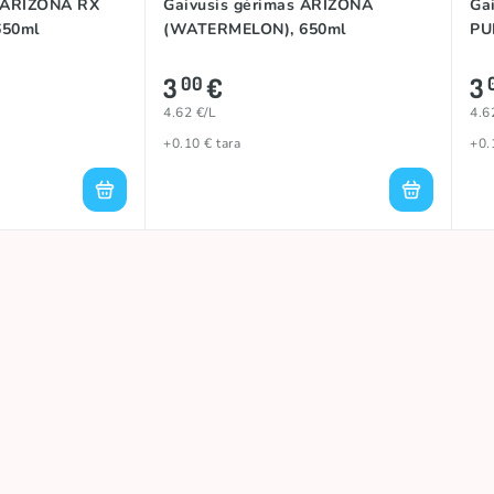
s ARIZONA RX
Gaivusis gėrimas ARIZONA
Ga
650ml
(WATERMELON), 650ml
PU
3
€
3
00
4.62 €/L
4.6
+0.10 € tara
+0.