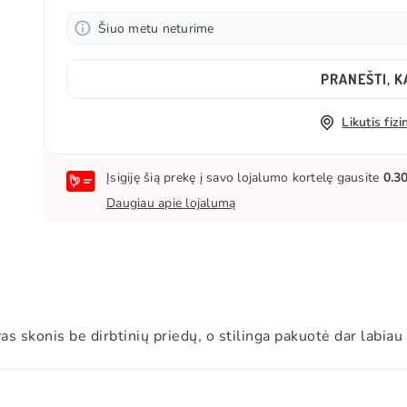
Šiuo metu neturime
PRANEŠTI, K
Likutis fi
Įsigiję šią prekę į savo lojalumo kortelę gausite
0.3
Daugiau apie lojalumą
s skonis be dirbtinių priedų, o stilinga pakuotė dar labiau