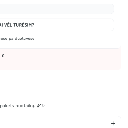
AI VĖL TURĖSIM?
zinėse parduotuvėse
0 €
 pakels nuotaiką. 🌿✨