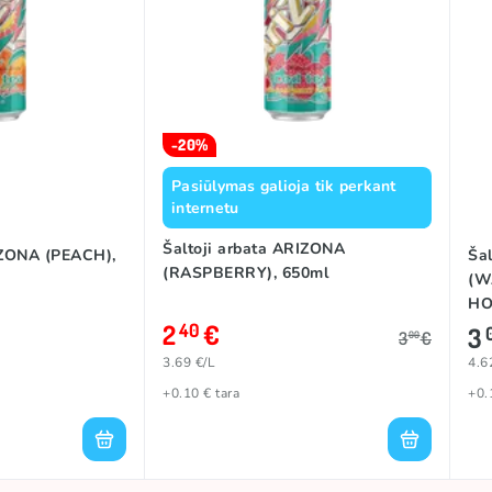
-20%
Pasiūlymas galioja tik perkant
internetu
Šaltoji arbata ARIZONA
IZONA (PEACH),
Ša
(RASPBERRY), 650ml
(W
HO
2
€
40
3
3
€
00
3.69 €/L
4.6
+0.10 € tara
+0.