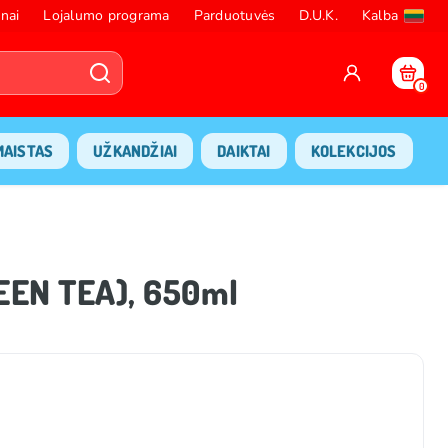
nai
Lojalumo programa
Parduotuvės
D.U.K.
Kalba
0
MAISTAS
UŽKANDŽIAI
DAIKTAI
KOLEKCIJOS
REEN TEA), 650ml