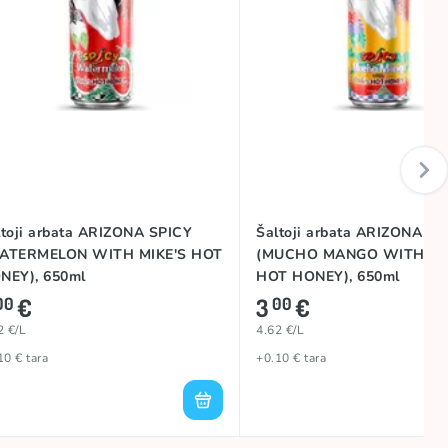
ltoji arbata ARIZONA SPICY
Šaltoji arbata ARIZONA SP
ATERMELON WITH MIKE'S HOT
(MUCHO MANGO WITH MI
NEY), 650ml
HOT HONEY), 650ml
€
3
€
00
00
2 €/L
4.62 €/L
10 € tara
+0.10 € tara