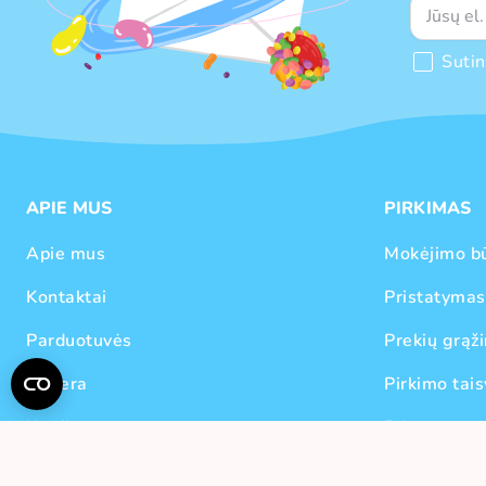
Suti
APIE MUS
PIRKIMAS
Apie mus
Mokėjimo b
Kontaktai
Pristatymas
Parduotuvės
Prekių grąži
Karjera
Pirkimo tais
Naujienos
Privatumo p
Prekių ženklai