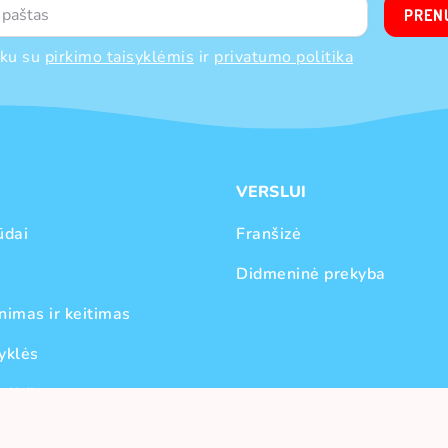
PREN
nku su
pirkimo taisyklėmis
ir
privatumo politika
VERSLUI
ūdai
Franšizė
Didmeninė prekyba
nimas ir keitimas
yklės
olitika