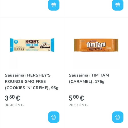
Sausainiai HERSHEY'S
Sausainiai TIM TAM
ROUNDS GMO FREE
(CARAMEL), 175g
(COOKIES 'N' CREME), 96g
3
€
5
€
50
00
36.46 €/KG
28.57 €/KG