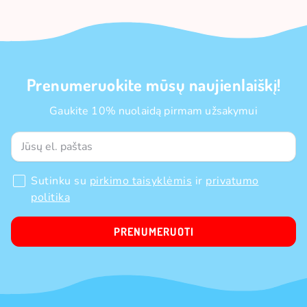
Prenumeruokite mūsų naujienlaiškį!
Gaukite 10% nuolaidą pirmam užsakymui
Sutinku su
pirkimo taisyklėmis
ir
privatumo
politika
PRENUMERUOTI