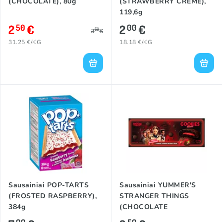
(CHOCOLATE), 80g
(STRAWBERRY CREME),
119,6g
2
€
2
€
50
00
50
3
€
31.25 €/KG
18.18 €/KG
Sausainiai POP-TARTS
Sausainiai YUMMER'S
(FROSTED RASPBERRY),
STRANGER THINGS
384g
(CHOCOLATE
STRAWBERRY), 135g