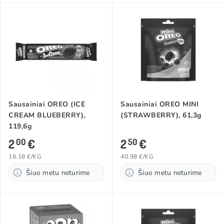
Sausainiai OREO (ICE
Sausainiai OREO MINI
CREAM BLUEBERRY),
(STRAWBERRY), 61,3g
119,6g
2
€
2
€
00
50
18.18 €/KG
40.98 €/KG
Šiuo metu neturime
Šiuo metu neturime