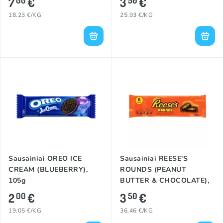
7
€
3
€
00
50
18.23 €/KG
25.93 €/KG
Sausainiai OREO ICE
Sausainiai REESE'S
CREAM (BLUEBERRY),
ROUNDS (PEANUT
105g
BUTTER & CHOCOLATE),
96g
2
€
3
€
00
50
19.05 €/KG
36.46 €/KG