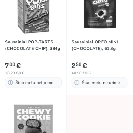
Sausainiai POP-TARTS
Sausainiai OREO MINI
(CHOCOLATE CHIP), 384g
(CHOCOLATE), 61,3g
7
€
2
€
00
50
18.23 €/KG
40.98 €/KG
Šiuo metu neturime
Šiuo metu neturime