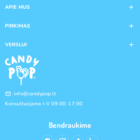
APIE MUS
Apie mus
PIRKIMAS
Kontaktai
Mokėjimo būdai
Parduotuvės
VERSLUI
Pristatymas
Karjera
Franšizė
Prekių grąžinimas ir keitimas
Naujienos
Didmeninė prekyba
Pirkimo taisyklės
Prekių ženklai
Privatumo politika
info@candypop.lt
Konsultuojame I-V 09:00-17:00
Bendraukime