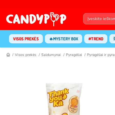
VISOS PREKĖS
🔥MYSTERY BOX
#TREND
Visos prekės
Saldumynai
Pyragėliai
Pyragėliai ir pyra