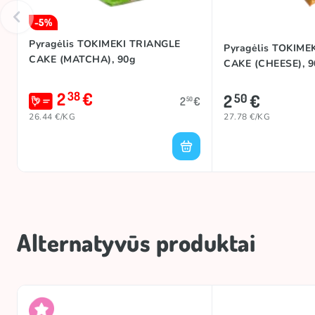
-5%
Pyragėlis TOKIMEKI TRIANGLE
Pyragėlis TOKIME
CAKE (MATCHA), 90g
CAKE (CHEESE), 9
2
€
38
2
€
50
2
€
50
26.44 €/KG
27.78 €/KG
Alternatyvūs produktai