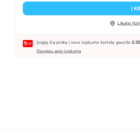
Į K
Likutis fi
Įsigiję šią prekę į savo lojalumo kortelę gausite
0.3
Daugiau apie lojalumą
inis aliejus, nenugriebto PIENO milteliai, modifikuotas krak