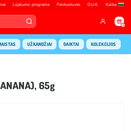
nai
Lojalumo programa
Parduotuvės
D.U.K.
Kalba
0
MAISTAS
UŽKANDŽIAI
DAIKTAI
KOLEKCIJOS
BANANA), 65g