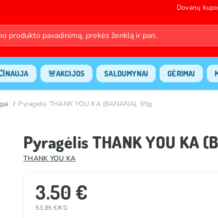
Dovanų kupo
💥NAUJA
🚨AKCIJOS
SALDUMYNAI
GĖRIMAI
gai
Pyragėlis THANK YOU KA (BANANA), 65g
Pyragėlis THANK YOU KA (
THANK YOU KA
3.50 €
53.85 €/KG