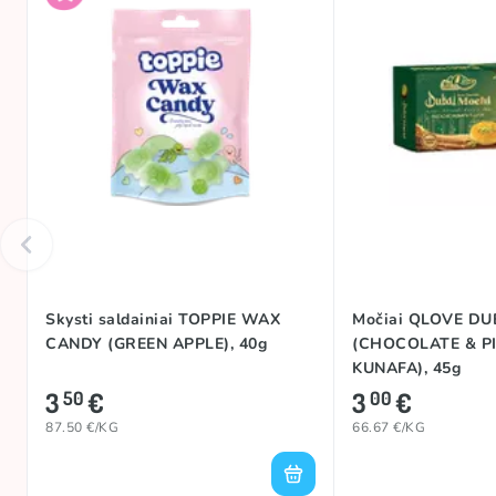
Skysti saldainiai TOPPIE WAX
Močiai QLOVE DU
CANDY (GREEN APPLE), 40g
(CHOCOLATE & P
KUNAFA), 45g
3
€
3
€
50
00
87.50 €/KG
66.67 €/KG