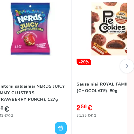
-29%
Sausainiai ROYAL FAMILY
amtomi saldainiai NERDS JUICY
(CHOCOLATE), 80g
MMY CLUSTERS
TRAWBERRY PUNCH), 127g
2
€
50
€
50
43 €/KG
31.25 €/KG