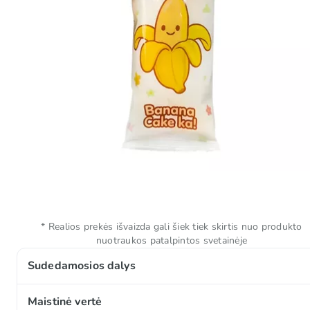
* Realios prekės išvaizda gali šiek tiek skirtis nuo produkto
nuotraukos patalpintos svetainėje
Sudedamosios dalys
KVIETINIAI miltai, sūrio įdaras (vanduo, cukrus, augal
Maistinė vertė