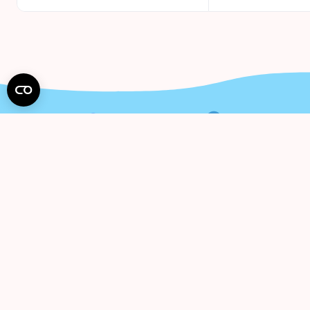
Pren
Gaukite 
Suti