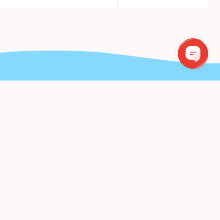
!
Bendraukime
UMERUOTI