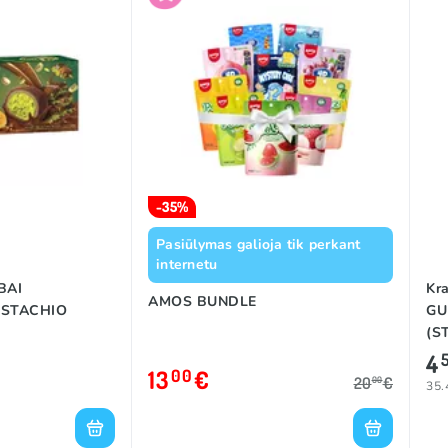
-35%
Pasiūlymas galioja tik perkant
internetu
BAI
Kr
AMOS BUNDLE
ISTACHIO
GU
(S
4
13
€
00
20
€
00
35.