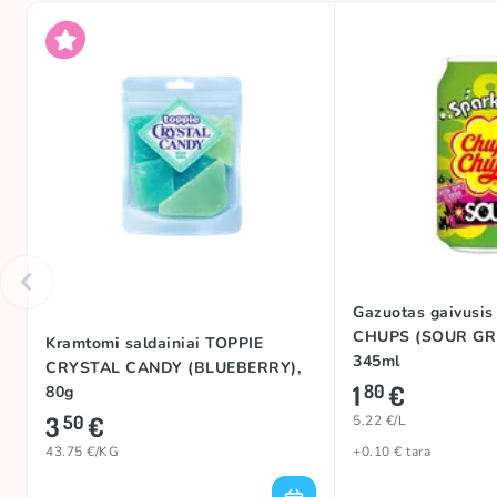
Gazuotas gaivusi
CHUPS (SOUR GRE
Kramtomi saldainiai TOPPIE
345ml
CRYSTAL CANDY (BLUEBERRY),
1
€
80
80g
3
€
50
5.22 €/L
43.75 €/KG
+0.10 € tara