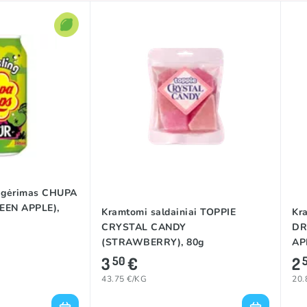
s gėrimas CHUPA
EN APPLE),
Kramtomi saldainiai TOPPIE
Kr
CRYSTAL CANDY
DR
(STRAWBERRY), 80g
AP
3
€
2
50
43.75 €/KG
20.