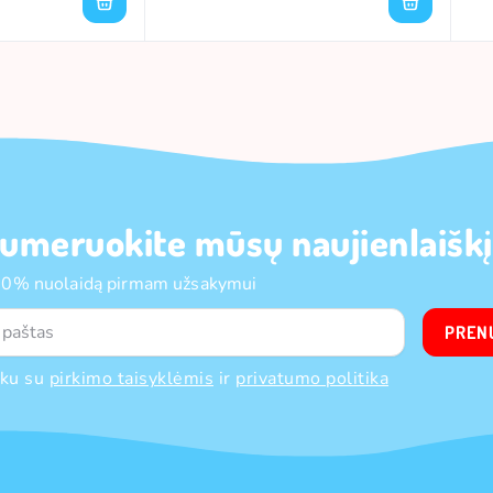
umeruokite mūsų naujienlaiškį
10% nuolaidą pirmam užsakymui
PREN
nku su
pirkimo taisyklėmis
ir
privatumo politika