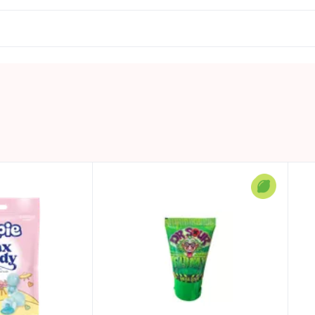
vaškas.
ų. Įsidėkite vaško saldainį į burną ir atsargiai prakąskite jo
kurių sočiųjų riebalų rūgščių – 0g; angliavandeniai – 81,9g,
0.04 KG
Laikyti vėsioje ir sausoje vietoje.
🎶 TikTok kolekcija
Kinija
TOP
WAX CANDY
TOPPIE