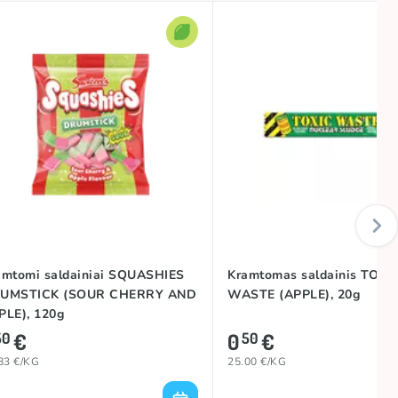
amtomi saldainiai SQUASHIES
Kramtomas saldainis TOXI
UMSTICK (SOUR CHERRY AND
WASTE (APPLE), 20g
PLE), 120g
€
0
€
50
50
83 €/KG
25.00 €/KG