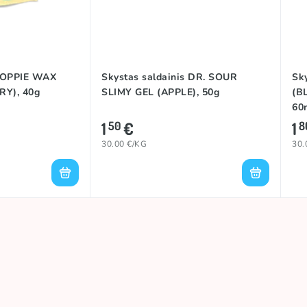
 TOPPIE WAX
Skystas saldainis DR. SOUR
Sk
Y), 40g
SLIMY GEL (APPLE), 50g
(B
60
1
€
1
50
8
30.00 €/KG
30.