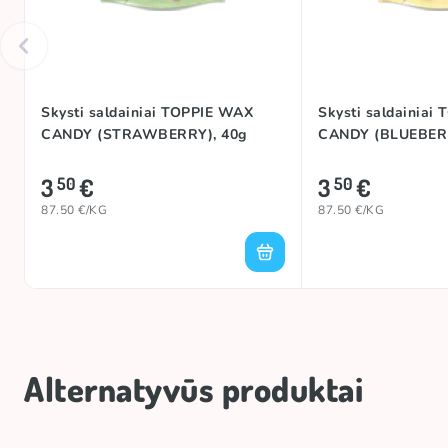
Skysti saldainiai TOPPIE WAX
Skysti saldainiai
CANDY (STRAWBERRY), 40g
CANDY (BLUEBERR
3
€
3
€
50
50
87.50 €/KG
87.50 €/KG
Alternatyvūs produktai