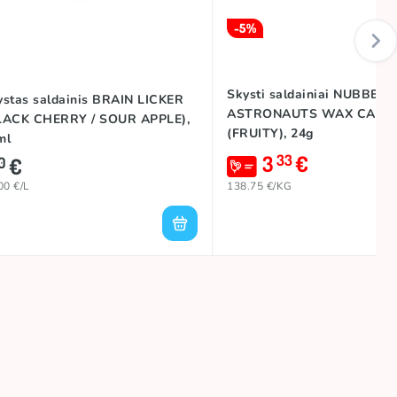
-5%
Skysti saldainiai NUBBEE
ystas saldainis BRAIN LICKER
ASTRONAUTS WAX CAND
LACK CHERRY / SOUR APPLE),
(FRUITY), 24g
ml
3
€
33
€
0
00 €/L
138.75 €/KG