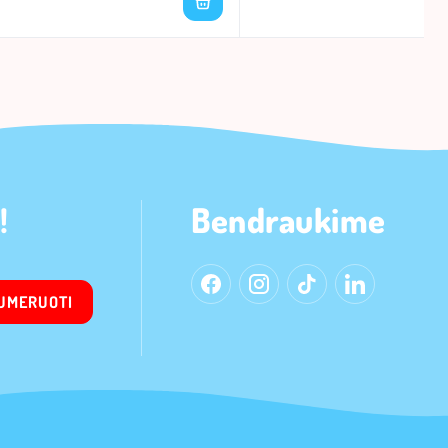
!
Bendraukime
UMERUOTI