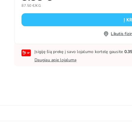
87.50 €/KG
Į K
Likutis fi
Įsigiję šią prekę į savo lojalumo kortelę gausite
0.3
Daugiau apie lojalumą
tys, stingdikliai: E407, E440; rūgštingumą reguliuojančios