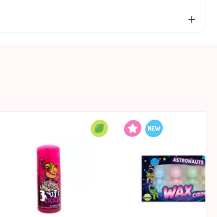
 viršų, o tada išgerkite viduje esantį saldų skystį.
 iš kurių cukrų – 26,7g; skaidulinės medžiagos – 0g;