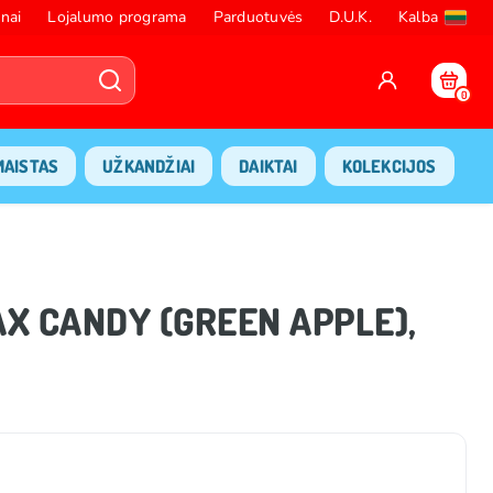
nai
Lojalumo programa
Parduotuvės
D.U.K.
Kalba
0
MAISTAS
UŽKANDŽIAI
DAIKTAI
KOLEKCIJOS
WAX CANDY (GREEN APPLE),