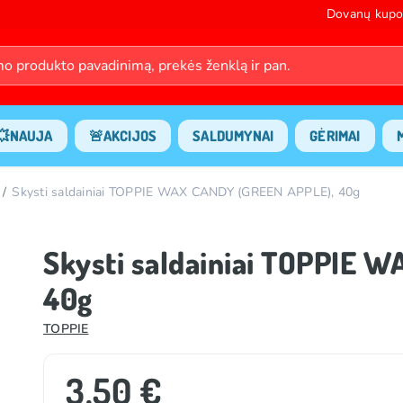
Dovanų kupo
💥NAUJA
🚨AKCIJOS
SALDUMYNAI
GĖRIMAI
Skysti saldainiai TOPPIE WAX CANDY (GREEN APPLE), 40g
Skysti saldainiai TOPPIE 
40g
TOPPIE
3.50 €