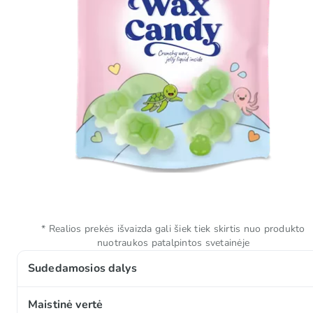
* Realios prekės išvaizda gali šiek tiek skirtis nuo produkto
nuotraukos patalpintos svetainėje
Sudedamosios dalys
Gliukozės sirupas, cukrus, koncentruotos obuolių sul
Maistinė vertė