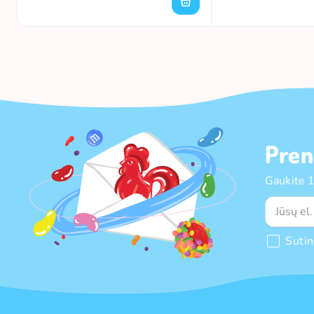
Pren
Gaukite 
Suti