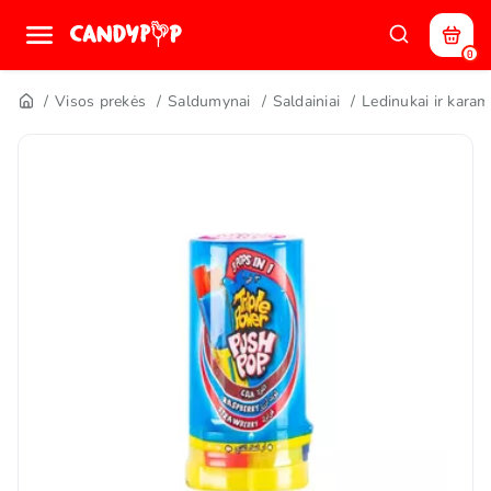
0
Visos prekės
Saldumynai
Saldainiai
Ledinukai ir karam