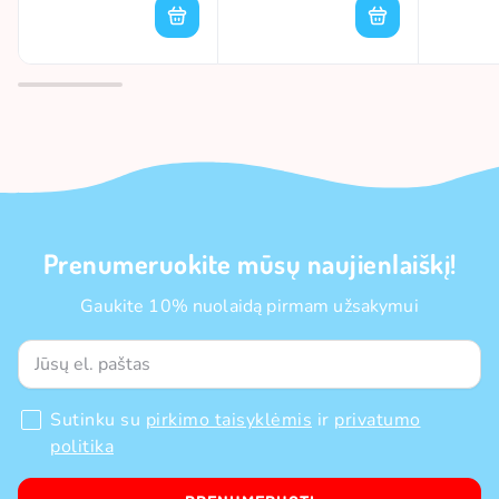
Prenumeruokite mūsų naujienlaiškį!
Gaukite 10% nuolaidą pirmam užsakymui
Sutinku su
pirkimo taisyklėmis
ir
privatumo
politika