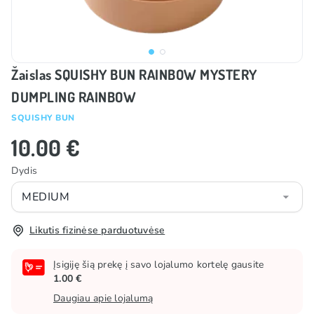
Žaislas SQUISHY BUN RAINBOW MYSTERY
DUMPLING RAINBOW
SQUISHY BUN
10.00 €
Dydis
MEDIUM
Likutis fizinėse parduotuvėse
Įsigiję šią prekę į savo lojalumo kortelę gausite
1.00 €
Daugiau apie lojalumą