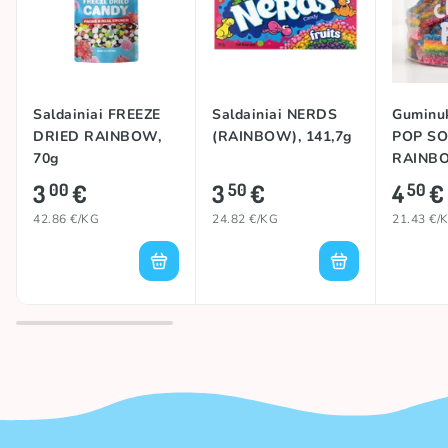
Saldainiai FREEZE
Saldainiai NERDS
Guminu
DRIED RAINBOW,
(RAINBOW), 141,7g
POP S
70g
RAINBO
210g
3
€
3
€
4
€
00
50
50
42.86 €/KG
24.82 €/KG
21.43 €/