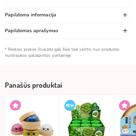
Papildoma informacija
Papildomas aprašymas
Kolekcija
🎶 TikTok kolekcija
Dėmesio:
pavojus užspringti. Netinka vaikams iki 3
TOP
TOP
* Realios prekės išvaizda gali šiek tiek skirtis nuo produkto
metų.
nuotraukos patalpintos svetainėje
Šis žaislas nėra maistas ar maisto produktas.
#trend
SQUISHIES
Nevalgyti.
Prekės ženklas
SQUISHY BUN
Panašūs produktai