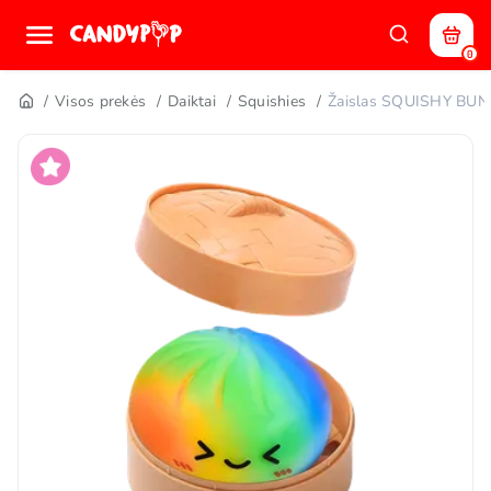
0
Visos prekės
Daiktai
Squishies
Žaislas SQUISHY B