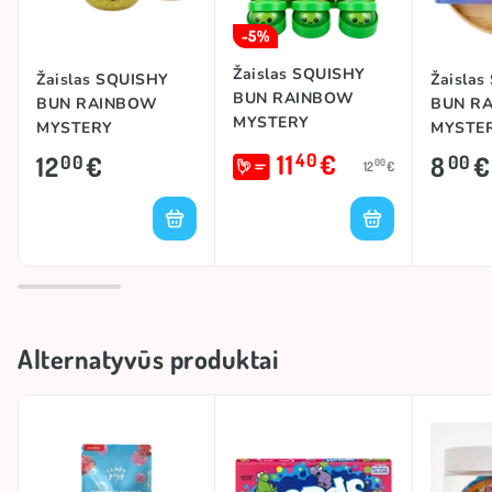
-5%
Žaislas SQUISHY
Žaislas SQUISHY
Žaisla
BUN RAINBOW
BUN RAINBOW
BUN R
MYSTERY
MYSTERY
MYSTE
DUMPLING JUNGLE
DUMPLING GLITTER
DUMPL
11
€
40
12
€
8
€
00
00
00
12
€
Alternatyvūs produktai