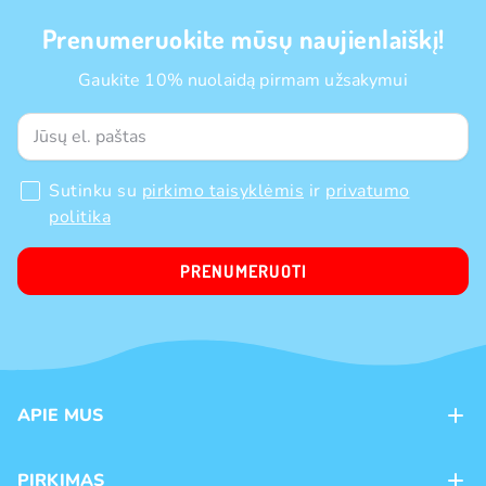
Prenumeruokite mūsų naujienlaiškį!
Gaukite 10% nuolaidą pirmam užsakymui
Sutinku su
pirkimo taisyklėmis
ir
privatumo
politika
PRENUMERUOTI
APIE MUS
Apie mus
PIRKIMAS