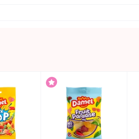
kurių sočiųjų riebalų rūgščių – 0g, angliavandeniai – 84g, i
0.08 KG
Laikyti vėsioje ir sausoje vietoje.
Ispanija
DAMEL