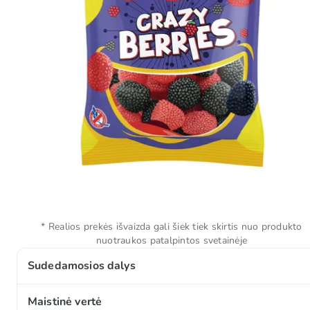
* Realios prekės išvaizda gali šiek tiek skirtis nuo produkto
nuotraukos patalpintos svetainėje
Sudedamosios dalys
Cukrus, gliukozės sirupas, vanduo, modifikuotas bul
Maistinė vertė