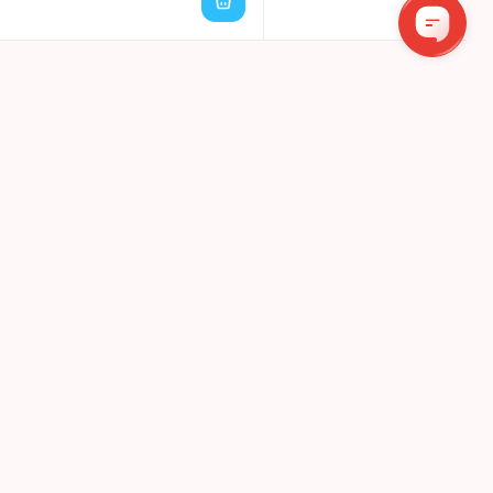
!
Bendraukime
UMERUOTI