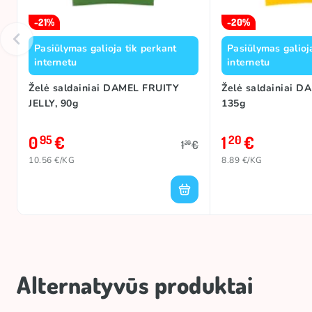
-21%
-20%
Pasiūlymas galioja tik perkant
Pasiūlymas galioj
internetu
internetu
Želė saldainiai DAMEL FRUITY
Želė saldainiai D
JELLY, 90g
135g
0
€
1
€
95
20
1
€
20
10.56 €/KG
8.89 €/KG
Alternatyvūs produktai