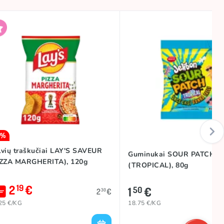
5%
lvių traškučiai LAY'S SAVEUR
Guminukai SOUR PATCH K
IZZA MARGHERITA), 120g
(TROPICAL), 80g
2
€
19
1
€
50
2
€
30
25 €/KG
18.75 €/KG