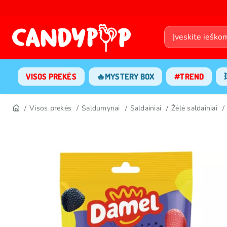
VISOS PREKĖS
🔥MYSTERY BOX
#TREND
Visos prekės
Saldumynai
Saldainiai
Žėlė saldainiai