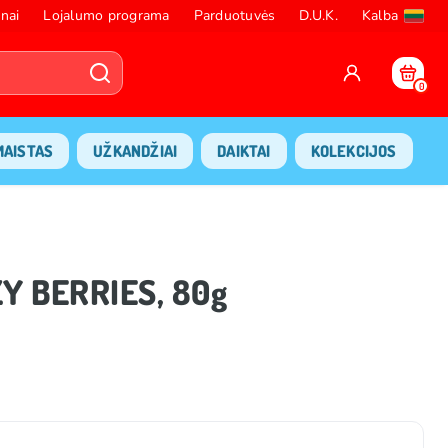
nai
Lojalumo programa
Parduotuvės
D.U.K.
Kalba
0
MAISTAS
UŽKANDŽIAI
DAIKTAI
KOLEKCIJOS
ZY BERRIES, 80g