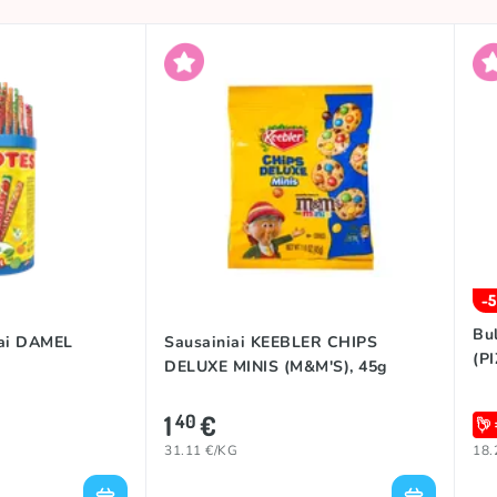
-
Bu
iai DAMEL
Sausainiai KEEBLER CHIPS
(P
DELUXE MINIS (M&M'S), 45g
1
€
40
31.11 €/KG
18.