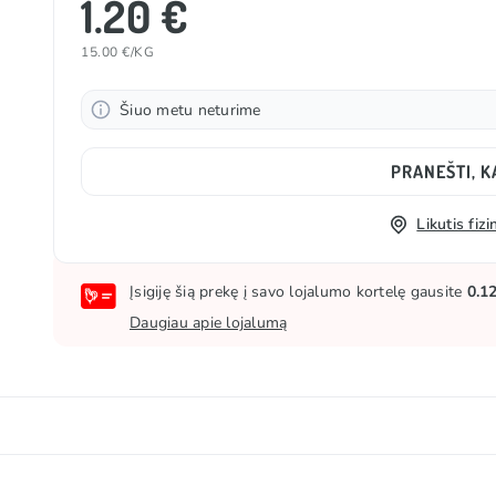
1.20 €
15.00 €/KG
Šiuo metu neturime
PRANEŠTI, K
Likutis fi
Įsigiję šią prekę į savo lojalumo kortelę gausite
0.1
Daugiau apie lojalumą
vių krakmolas, želatina, rūgštingumą reguliuojančios medž