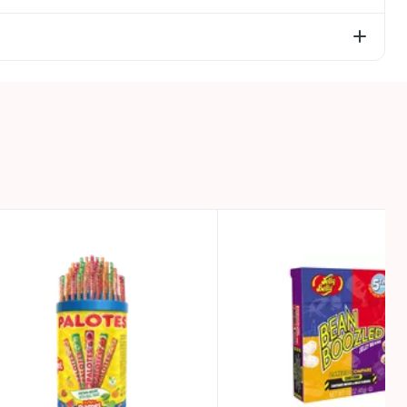
š kurių cukrų – 76g, baltymai – 4g, druska – 0,133g.