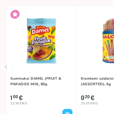
Guminukai DAMEL (FRUIT &
Kramtomi saldain
PARADISE MIX), 80g
(ASSORTED), 6g
1
€
0
€
00
20
12.50 €/KG
33.33 €/KG