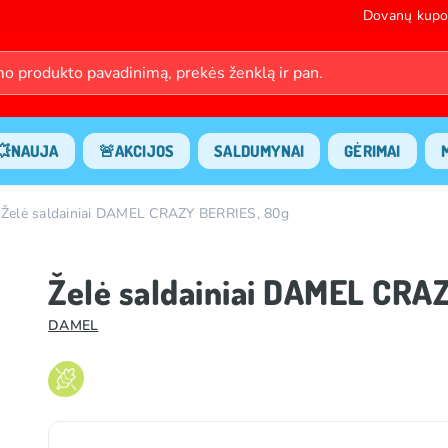
Dovanų kupo
💥NAUJA
🚨AKCIJOS
SALDUMYNAI
GĖRIMAI
Želė saldainiai DAMEL CRAZY BERRIES, 80g
Želė saldainiai DAMEL CRA
DAMEL