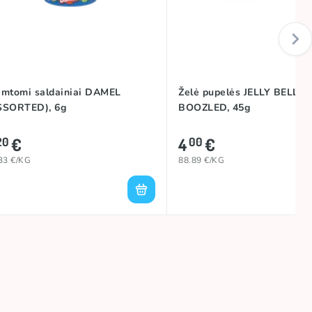
amtomi saldainiai DAMEL
Želė pupelės JELLY BELLY
SSORTED), 6g
BOOZLED, 45g
€
4
€
20
00
33 €/KG
88.89 €/KG