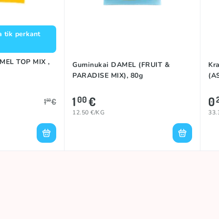
a tik perkant
AMEL TOP MIX ,
Guminukai DAMEL (FRUIT &
Kr
PARADISE MIX), 80g
(A
1
€
0
00
1
€
50
12.50 €/KG
33.