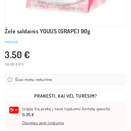
Želė saldainis YOUUS (GRAPE) 90g
YOUUS
3.50 €
38.89 €/KG
Šiuo metu neturime
PRANEŠTI, KAI VĖL TURĖSIM?
Įsigiję šią prekę į savo lojalumo kortelę gausite
0.35 €
Daugiau apie lojalumą