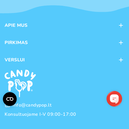
APIE MUS
Apie mus
PIRKIMAS
Kontaktai
Mokėjimo būdai
Parduotuvės
VERSLUI
Pristatymas
Karjera
Franšizė
Prekių grąžinimas ir keitimas
Naujienos
Didmeninė prekyba
Pirkimo taisyklės
Prekių ženklai
Privatumo politika
info@candypop.lt
Konsultuojame I-V 09:00-17:00