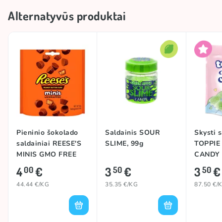
Alternatyvūs produktai
Pieninio šokolado
Saldainis SOUR
Skysti s
saldainiai REESE'S
SLIME, 99g
TOPPIE
MINIS GMO FREE
CANDY 
(PEANUT BUTTER),
APPLE),
4
€
3
€
3
€
00
50
50
90g
44.44 €/KG
35.35 €/KG
87.50 €/