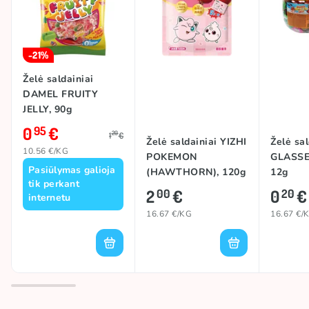
Prekės ženklas
YOUUS
-21%
Želė saldainiai
DAMEL FRUITY
JELLY, 90g
0
€
95
20
1
€
Želė saldainiai YIZHI
Želė sal
10.56 €/KG
POKEMON
GLASSE
Pasiūlymas galioja
(HAWTHORN), 120g
12g
tik perkant
2
€
0
€
00
20
internetu
16.67 €/KG
16.67 €/