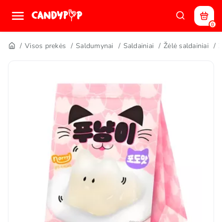
0
Visos prekės
Saldumynai
Saldainiai
Žėlė saldainiai
Ž