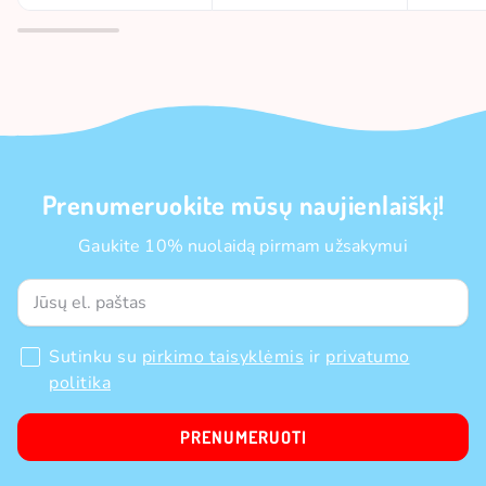
Prenumeruokite mūsų naujienlaiškį!
Gaukite 10% nuolaidą pirmam užsakymui
Sutinku su
pirkimo taisyklėmis
ir
privatumo
politika
PRENUMERUOTI