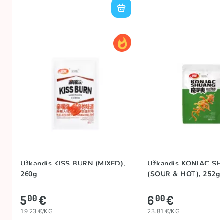
Užkandis KISS BURN (MIXED),
Užkandis KONJAC 
260g
(SOUR & HOT), 252g
5
€
6
€
00
00
19.23 €/KG
23.81 €/KG