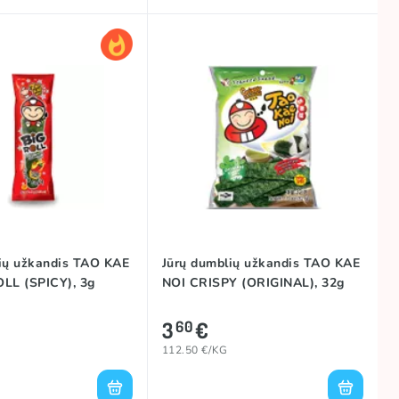
ių užkandis TAO KAE
Jūrų dumblių užkandis TAO KAE
LL (SPICY), 3g
NOI CRISPY (ORIGINAL), 32g
3
€
60
112.50 €/KG