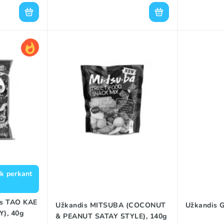
ik perkant
is TAO KAE
Užkandis MITSUBA (COCONUT
Užkandis 
), 40g
& PEANUT SATAY STYLE), 140g