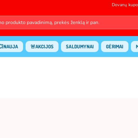
Dovanų kupo
💥NAUJA
🚨AKCIJOS
SALDUMYNAI
GĖRIMAI