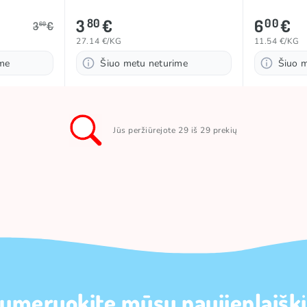
3
€
6
€
80
00
3
€
60
27.14 €/KG
11.54 €/KG
ime
Šiuo metu neturime
Šiuo 
Jūs peržiūrejote 29 iš 29 prekių
umeruokite mūsų naujienlaiškį