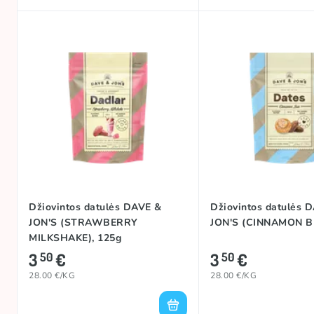
Džiovintos datulės DAVE &
Džiovintos datulės 
JON'S (STRAWBERRY
JON'S (CINNAMON B
MILKSHAKE), 125g
3
€
3
€
50
50
28.00 €/KG
28.00 €/KG