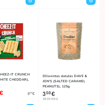
 CHEEZ-IT CRUNCH
Džiovintos datulės DAVE &
HITE CHEDDAR),
JON'S (SALTED CARAMEL
PEANUTS), 125g
€
3
€
50
6
€
00
28.00 €/KG