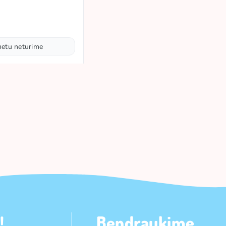
metu neturime
!
Bendraukime