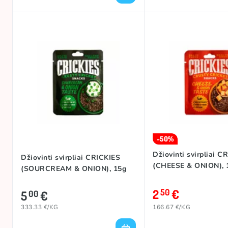
-50%
Džiovinti svirpliai C
Džiovinti svirpliai CRICKIES
(CHEESE & ONION), 
(SOURCREAM & ONION), 15g
2
€
50
5
€
00
333.33 €/KG
166.67 €/KG