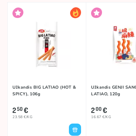
Užkandis BIG LATIAO (HOT &
Užkandis GENJI SA
SPICY), 106g
LATIAO, 120g
2
€
2
€
50
00
23.58 €/KG
16.67 €/KG