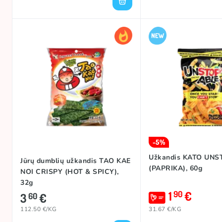
-5%
Užkandis KATO UNS
Jūrų dumblių užkandis TAO KAE
(PAPRIKA), 60g
NOI CRISPY (HOT & SPICY),
32g
1
€
90
3
€
60
112.50 €/KG
31.67 €/KG