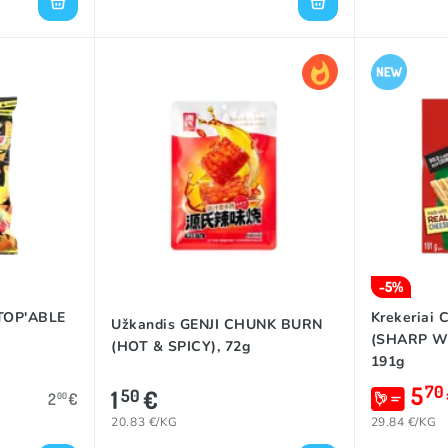
-5%
TOP'ABLE
Krekeriai
Užkandis GENJI CHUNK BURN
(SHARP W
(HOT & SPICY), 72g
191g
5
70
1
€
50
2
€
00
20.83 €/KG
29.84 €/KG