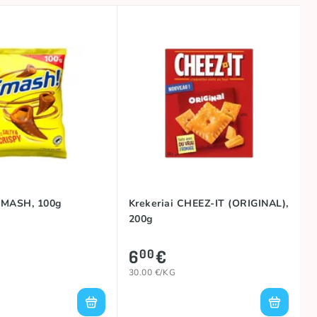
SMASH, 100g
Krekeriai CHEEZ-IT (ORIGINAL),
200g
6
€
00
30.00 €/KG