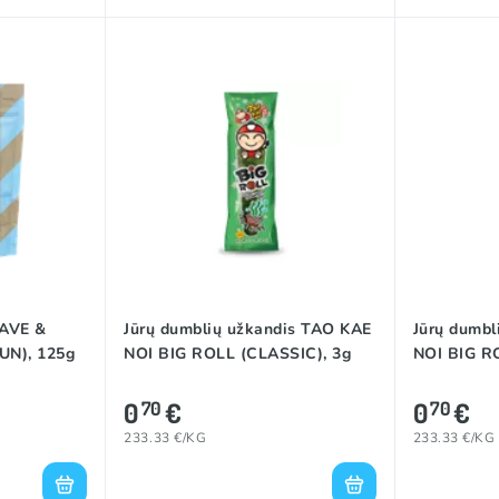
DAVE &
Jūrų dumblių užkandis TAO KAE
Jūrų dumbl
UN), 125g
NOI BIG ROLL (CLASSIC), 3g
NOI BIG RO
0
€
0
€
70
70
233.33 €/KG
233.33 €/KG