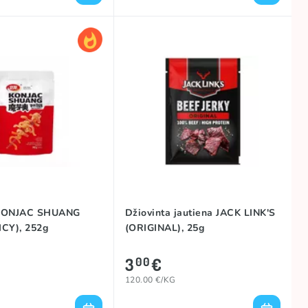
 KONJAC SHUANG
Džiovinta jautiena JACK LINK'S
ICY), 252g
(ORIGINAL), 25g
3
€
00
120.00 €/KG