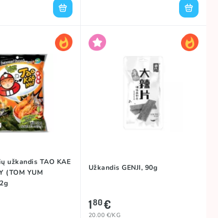
ių užkandis TAO KAE
Užkandis GENJI, 90g
PY (TOM YUM
2g
1
€
80
20.00 €/KG