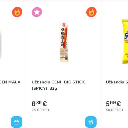
NGEN MALA
Užkandis GENJI BIG STICK
Užkandis 
(SPICY), 32g
0
€
5
€
80
00
25.00 €/KG
50.00 €/KG