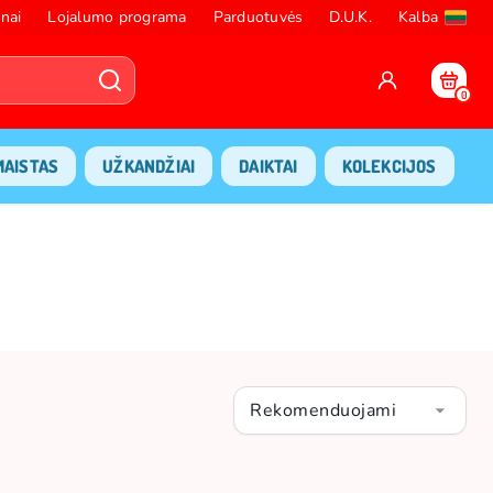
nai
Lojalumo programa
Parduotuvės
D.U.K.
Kalba
0
MAISTAS
UŽKANDŽIAI
DAIKTAI
KOLEKCIJOS
Rekomenduojami