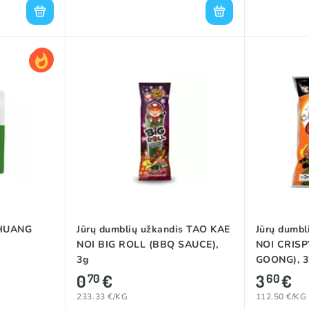
SHUANG
Jūrų dumblių užkandis TAO KAE
Jūrų dumbl
NOI BIG ROLL (BBQ SAUCE),
NOI CRIS
3g
GOONG), 3
0
€
3
€
70
60
233.33 €/KG
112.50 €/KG