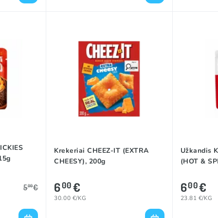
RICKIES
Krekeriai CHEEZ-IT (EXTRA
Užkandis
15g
CHEESY), 200g
(HOT & SP
6
€
6
€
00
00
5
€
00
30.00 €/KG
23.81 €/KG