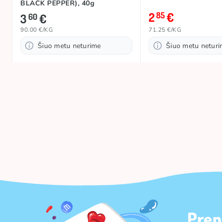
BLACK PEPPER), 40g
2
€
85
3
€
60
90.00 €/KG
71.25 €/KG
Šiuo metu neturime
Šiuo metu netur
Pren