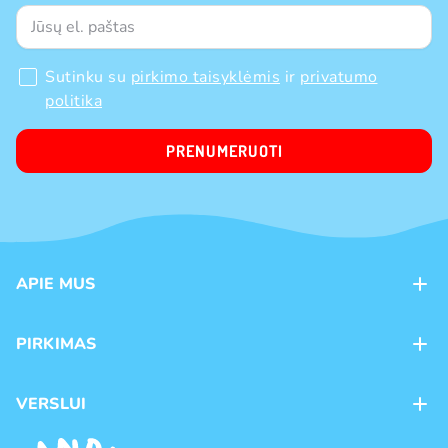
Sutinku su
pirkimo taisyklėmis
ir
privatumo
politika
PRENUMERUOTI
APIE MUS
Apie mus
PIRKIMAS
Kontaktai
Mokėjimo būdai
Parduotuvės
VERSLUI
Pristatymas
Karjera
Franšizė
Prekių grąžinimas ir keitimas