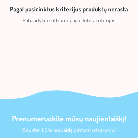
Pagal pasirinktus kriterijus produktų nerasta
Pabandykite filtruoti pagal kitus kriterijus
Prenumeruokite mūsų naujienlaiškį!
Gaukite 10% nuolaidą pirmam užsakymui