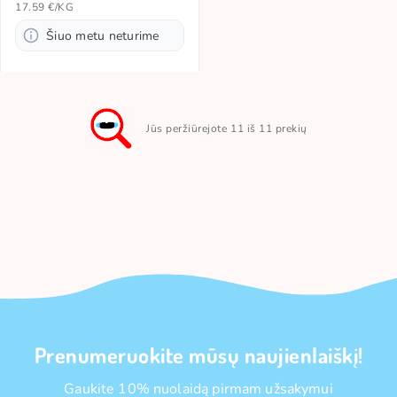
17.59 €/KG
Šiuo metu neturime
Jūs peržiūrejote 11 iš 11 prekių
Prenumeruokite mūsų naujienlaiškį!
Gaukite 10% nuolaidą pirmam užsakymui