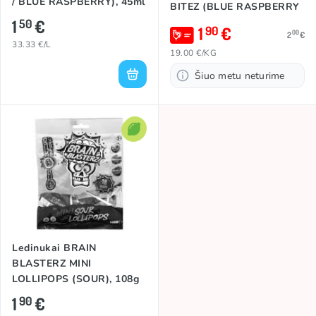
/ BLUE RASPBERRY), 45ml
BITEZ (BLUE RASPBERRY
1
€
& MIXED BERRY), 100g
50
1
€
90
00
2
€
33.33 €/L
19.00 €/KG
Šiuo metu neturime
Ledinukai BRAIN
BLASTERZ MINI
LOLLIPOPS (SOUR), 108g
1
€
90