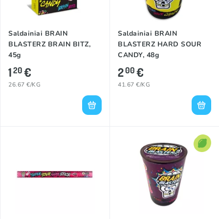
Saldainiai BRAIN
Saldainiai BRAIN
BLASTERZ BRAIN BITZ,
BLASTERZ HARD SOUR
45g
CANDY, 48g
1
€
2
€
20
00
26.67 €/KG
41.67 €/KG