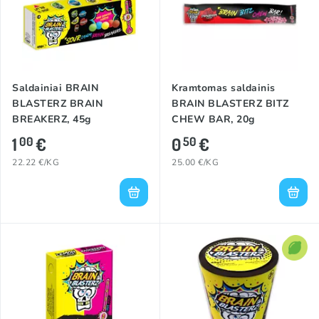
Saldainiai BRAIN
Kramtomas saldainis
BLASTERZ BRAIN
BRAIN BLASTERZ BITZ
BREAKERZ, 45g
CHEW BAR, 20g
1
€
0
€
00
50
22.22 €/KG
25.00 €/KG