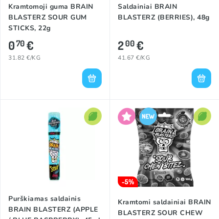
Kramtomoji guma BRAIN
Saldainiai BRAIN
BLASTERZ SOUR GUM
BLASTERZ (BERRIES), 48g
STICKS, 22g
0
€
2
€
70
00
31.82 €/KG
41.67 €/KG
-5%
Purškiamas saldainis
Kramtomi saldainiai BRAIN
BRAIN BLASTERZ (APPLE
BLASTERZ SOUR CHEW