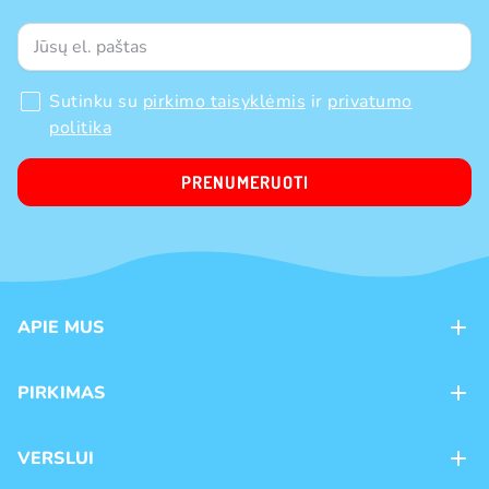
Sutinku su
pirkimo taisyklėmis
ir
privatumo
politika
PRENUMERUOTI
APIE MUS
Apie mus
PIRKIMAS
Kontaktai
Mokėjimo būdai
Parduotuvės
VERSLUI
Pristatymas
Karjera