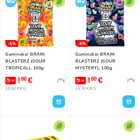
Kuo jie išsiskiria iš kitų? Saldainiai skirti visiems - gaminiai yra
sertifikuoti kaip Halal ir veganiški.
Nesvarbu, ar ieškai rūgščių saldainių, ar nori pamatyti šaunaus
turinio, ar tiesiog nori išbandyti kažką naujo ir įdomaus, tai yra
puikus pasirinkimas. Ar sugebėsi ištverti rūgštumą? Jei nesi
įsitikinęs, pradėk ties lengvesniu lygiu - visi Brain Blasterz
saldumynai yra įvertinti nuo 1 iki 5 rūgštumo skalėje.
-5%
-5%
Guminukai BRAIN
Guminukai BRAIN
BLASTERZ (SOUR
BLASTERZ (SOUR
TROPICAL), 100g
MYSTERY), 100g
1
€
1
€
90
90
00
00
2
€
2
€
19.00 €/KG
19.00 €/KG