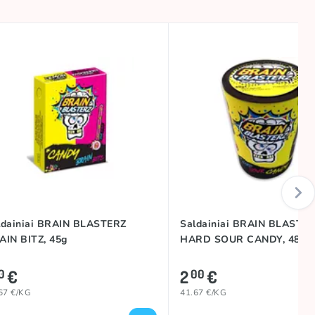
ldainiai BRAIN BLASTERZ
Saldainiai BRAIN BLASTE
AIN BITZ, 45g
HARD SOUR CANDY, 48g
€
2
€
0
00
67 €/KG
41.67 €/KG