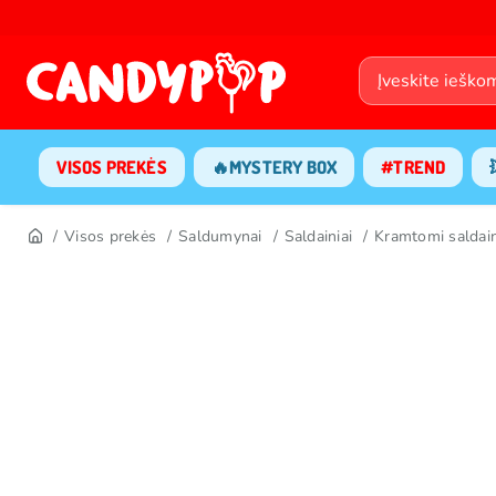
VISOS PREKĖS
🔥MYSTERY BOX
#TREND
Visos prekės
Saldumynai
Saldainiai
Kramtomi saldain