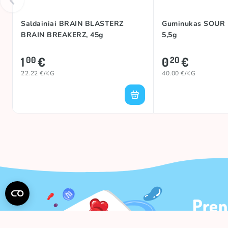
Saldainiai BRAIN BLASTERZ
Guminukas SOUR 
BRAIN BREAKERZ, 45g
5,5g
1
€
0
€
00
20
22.22 €/KG
40.00 €/KG
Pren
Gaukite 