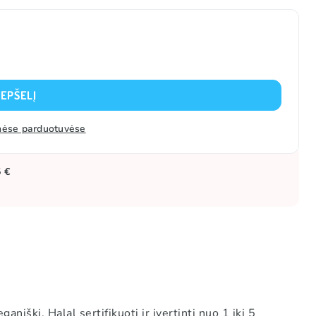
REPŠELĮ
zinėse parduotuvėse
5 €
ški, Halal sertifikuoti ir įvertinti nuo 1 iki 5