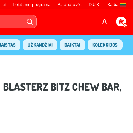
nai
Lojalumo programa
Parduotuvės
D.U.K.
Kalba
0
MAISTAS
UŽKANDŽIAI
DAIKTAI
KOLEKCIJOS
N BLASTERZ BITZ CHEW BAR,