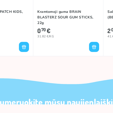
PATCH KIDS,
Kramtomoji guma BRAIN
Sa
BLASTERZ SOUR GUM STICKS,
(B
22g
0
€
2
70
31.82 €/KG
41.
umeruokite mūsų naujienlaiškį
10% nuolaidą pirmam užsakymui