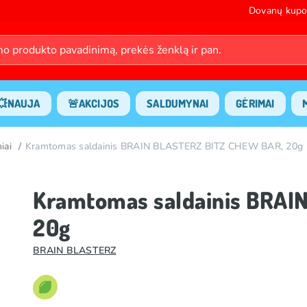
Dovanų kupo
💥NAUJA
🚨AKCIJOS
SALDUMYNAI
GĖRIMAI
iai
Kramtomas saldainis BRAIN BLASTERZ BITZ CHEW BAR, 20g
Kramtomas saldainis BRAI
20g
BRAIN BLASTERZ