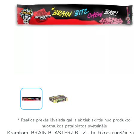
* Realios prekės išvaizda gali šiek tiek skirtis nuo produkto
nuotraukos patalpintos svetainėje
Kramtomi BRAIN BLASTERZ BITZ – tai tikras rūgščių saldai