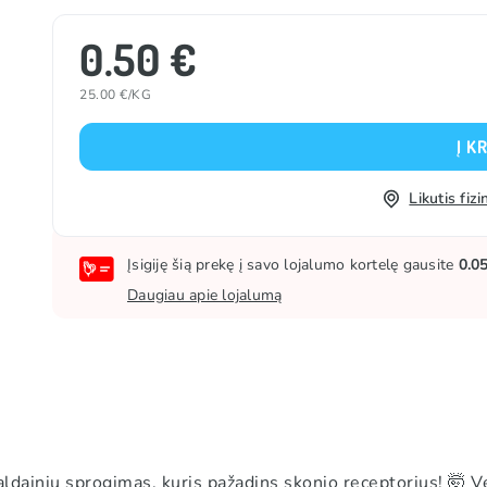
0.50 €
25.00 €/KG
Į K
Likutis fi
Įsigiję šią prekę į savo lojalumo kortelę gausite
0.0
Daugiau apie lojalumą
nių sprogimas, kuris pažadins skonio receptorius! 🤯 Vegani