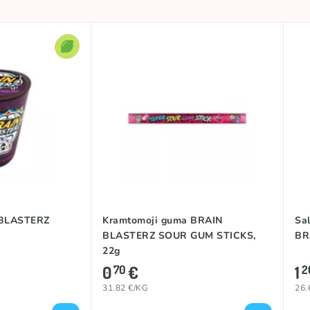
Rūgštu
Pakistanas
 BLASTERZ
Kramtomoji guma BRAIN
Sa
BLASTERZ SOUR GUM STICKS,
BR
22g
0
€
1
70
2
31.82 €/KG
26.