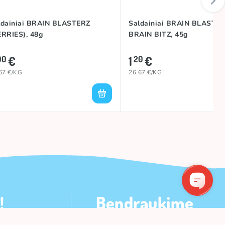
ldainiai BRAIN BLASTERZ
Saldainiai BRAIN BLASTE
ERRIES), 48g
BRAIN BITZ, 45g
€
1
€
00
20
67 €/KG
26.67 €/KG
!
Bendraukime