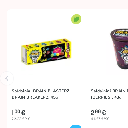
Rūgštumas
Kilmės šalis
Saldainiai BRAIN BLASTERZ
Saldainiai BRAIN
BRAIN BREAKERZ, 45g
(BERRIES), 48g
1
€
2
€
00
00
22.22 €/KG
41.67 €/KG