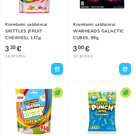
Kramtomi saldainiai
Kramtomi saldainiai
SKITTLES (FRUIT
WARHEADS GALACTIC
CHEWIES), 137g
CUBES, 99g
3
€
3
€
30
00
24.09 €/KG
30.30 €/KG