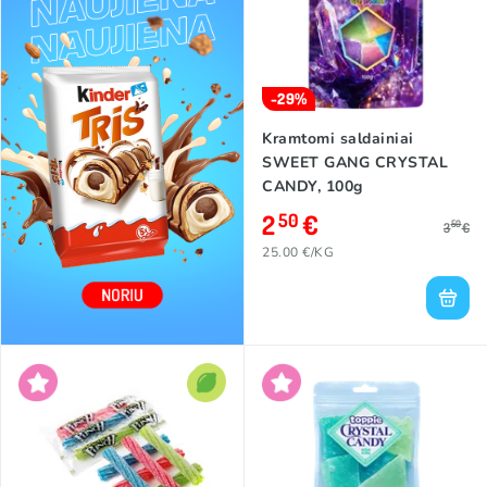
-29%
Kramtomi saldainiai
SWEET GANG CRYSTAL
CANDY, 100g
2
€
50
50
3
€
25.00 €/KG