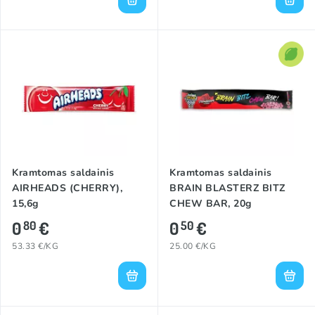
Kramtomas saldainis
Kramtomas saldainis
AIRHEADS (CHERRY),
BRAIN BLASTERZ BITZ
15,6g
CHEW BAR, 20g
0
€
0
€
80
50
53.33 €/KG
25.00 €/KG