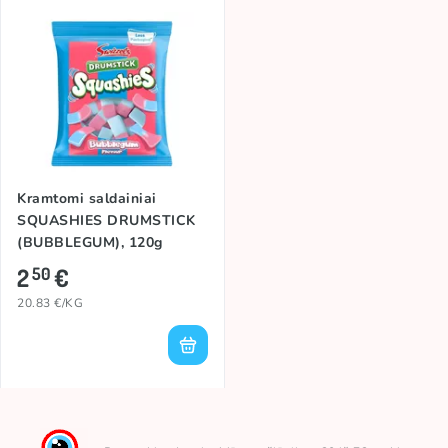
Kramtomi saldainiai
SQUASHIES DRUMSTICK
(BUBBLEGUM), 120g
2
€
50
20.83 €/KG