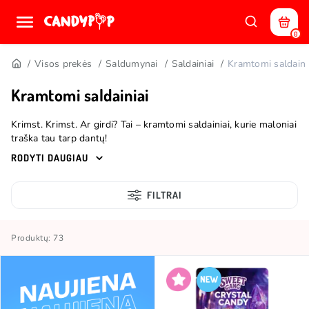
0
Visos prekės
Saldumynai
Saldainiai
Kramtomi saldaini
Kramtomi saldainiai
Krimst. Krimst. Ar girdi? Tai – kramtomi saldainiai, kurie maloniai
traška tau tarp dantų!
Iš kur jų gavai? Iš Candy Pop, kur daugiau!
RODYTI DAUGIAU
FILTRAI
Produktų: 73