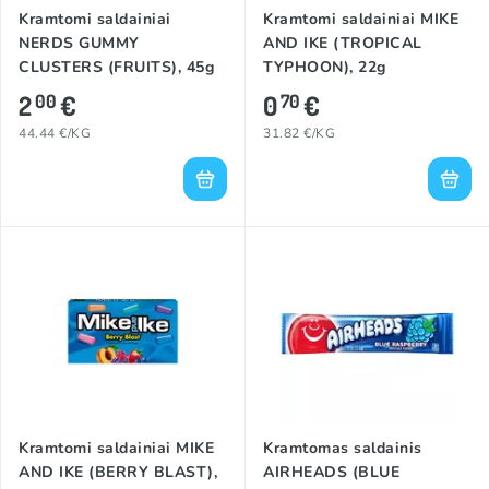
Kramtomi saldainiai
Kramtomi saldainiai MIKE
NERDS GUMMY
AND IKE (TROPICAL
CLUSTERS (FRUITS), 45g
TYPHOON), 22g
2
€
0
€
00
70
44.44 €/KG
31.82 €/KG
Kramtomi saldainiai MIKE
Kramtomas saldainis
AND IKE (BERRY BLAST),
AIRHEADS (BLUE