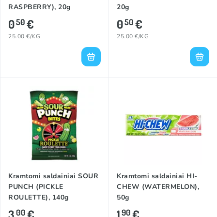
RASPBERRY), 20g
20g
0
€
0
€
50
50
25.00 €/KG
25.00 €/KG
Kramtomi saldainiai SOUR
Kramtomi saldainiai HI-
PUNCH (PICKLE
CHEW (WATERMELON),
ROULETTE), 140g
50g
3
€
1
€
00
90