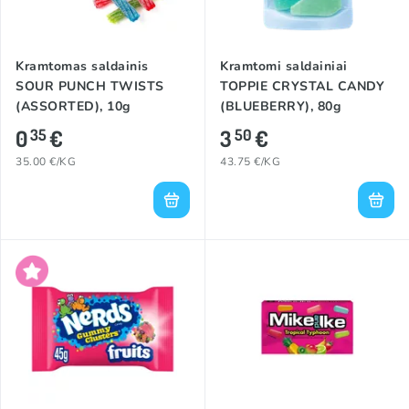
Kramtomas saldainis
Kramtomi saldainiai
SOUR PUNCH TWISTS
TOPPIE CRYSTAL CANDY
(ASSORTED), 10g
(BLUEBERRY), 80g
0
€
3
€
35
50
35.00 €/KG
43.75 €/KG