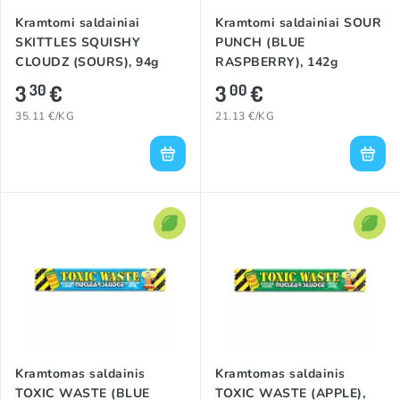
Kramtomi saldainiai
Kramtomi saldainiai SOUR
SKITTLES SQUISHY
PUNCH (BLUE
CLOUDZ (SOURS), 94g
RASPBERRY), 142g
3
€
3
€
30
00
35.11 €/KG
21.13 €/KG
Kramtomas saldainis
Kramtomas saldainis
TOXIC WASTE (BLUE
TOXIC WASTE (APPLE),