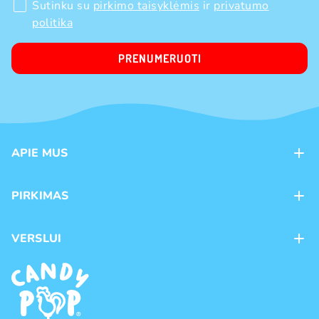
Sutinku su
pirkimo taisyklėmis
ir
privatumo
politika
PRENUMERUOTI
APIE MUS
Apie mus
PIRKIMAS
Kontaktai
Mokėjimo būdai
Parduotuvės
VERSLUI
Pristatymas
Karjera
Franšizė
Prekių grąžinimas ir keitimas
Naujienos
Didmeninė prekyba
Pirkimo taisyklės
Prekių ženklai
Privatumo politika