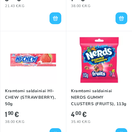
21.43 €/KG
38.00 €/KG
Kramtomi saldainiai HI-
Kramtomi saldainiai
CHEW (STRAWBERRY),
NERDS GUMMY
50g
CLUSTERS (FRUITS), 113g
1
€
4
€
90
00
38.00 €/KG
35.40 €/KG