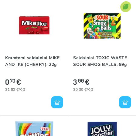
Kramtomi saldainiai MIKE
Saldainiai TOXIC WASTE
AND IKE (CHERRY), 22g
SOUR SMOG BALLS, 99g
0
€
3
€
70
00
31.82 €/KG
30.30 €/KG