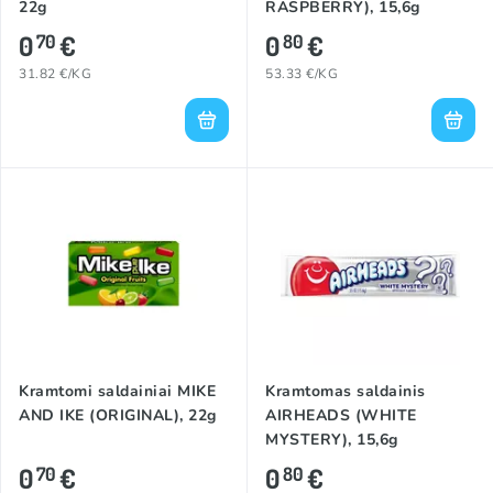
22g
RASPBERRY), 15,6g
0
€
0
€
70
80
31.82 €/KG
53.33 €/KG
Kramtomi saldainiai MIKE
Kramtomas saldainis
AND IKE (ORIGINAL), 22g
AIRHEADS (WHITE
MYSTERY), 15,6g
0
€
0
€
70
80