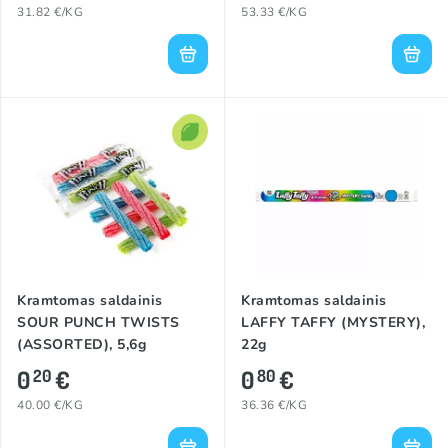
31.82 €/KG
53.33 €/KG
Kramtomas saldainis
Kramtomas saldainis
SOUR PUNCH TWISTS
LAFFY TAFFY (MYSTERY),
(ASSORTED), 5,6g
22g
0
€
0
€
20
80
40.00 €/KG
36.36 €/KG