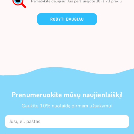
Pamatykite daugiau! Jūs peržiūrėjote 30 iš 73 prekių
RODYTI DAUGIAU
Prenumeruokite mūsų naujienlaiškį!
Gaukite 10% nuolaidą pirmam užsakymui