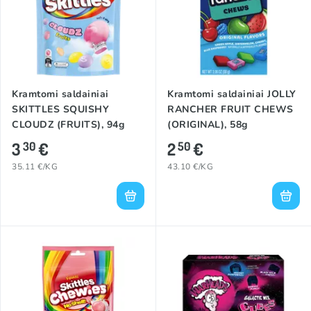
Kramtomi saldainiai
Kramtomi saldainiai JOLLY
SKITTLES SQUISHY
RANCHER FRUIT CHEWS
CLOUDZ (FRUITS), 94g
(ORIGINAL), 58g
3
€
2
€
30
50
35.11 €/KG
43.10 €/KG