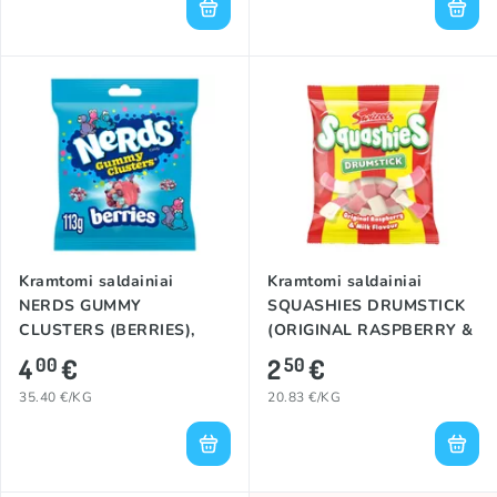
Kramtomi saldainiai
Kramtomi saldainiai
NERDS GUMMY
SQUASHIES DRUMSTICK
CLUSTERS (BERRIES),
(ORIGINAL RASPBERRY &
113g
MILK), 120g
4
€
2
€
00
50
35.40 €/KG
20.83 €/KG