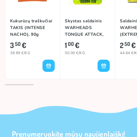
Kukurūzų traškučiai
Skystas saldainis
Saldaini
TAKIS (INTENSE
WARHEADS
WARHE
NACHO), 90g
TONGUE ATTACK,
(EXTRE
20g
56g
3
€
1
€
2
€
50
00
50
38.89 €/KG
50.00 €/KG
44.64 €/
Prenumeruokite mūsų naujienlaiškį!