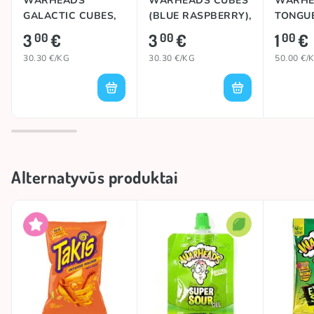
WARHEADS
WARHEADS CUBES
WARHE
GALACTIC CUBES,
(BLUE RASPBERRY),
TONGUE
99g
99g
20g
3
€
3
€
1
€
00
00
00
30.30 €/KG
30.30 €/KG
50.00 €/
Alternatyvūs produktai