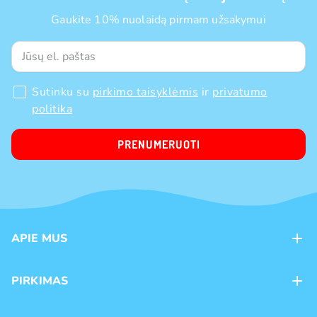
Gaukite 10% nuolaidą pirmam užsakymui
Sutinku su
pirkimo taisyklėmis
ir
privatumo
politika
PRENUMERUOTI
APIE MUS
Apie mus
PIRKIMAS
Kontaktai
Mokėjimo būdai
Parduotuvės