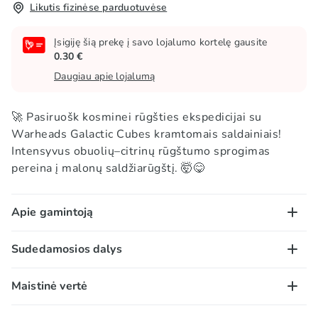
Likutis fizinėse parduotuvėse
Įsigiję šią prekę į savo lojalumo kortelę gausite
0.30 €
Daugiau apie lojalumą
🚀 Pasiruošk kosminei rūgšties ekspedicijai su
Warheads Galactic Cubes kramtomais saldainiais!
Intensyvus obuolių–citrinų rūgštumo sprogimas
pereina į malonų saldžiarūgštį. 🤯😋
Apie gamintoją
Warheads yra ypatingai rūgštūs saldainiai, kuriuos
Sudedamosios dalys
gamina Impact Confections. Iš pradžių pirkėjams buvo
siūlomi tik ledinukai, vėliau atsirado guminukų, želė
Cukrus, kukurūzų sirupas, modifikuotas kukurūzų
Maistinė vertė
pupelių, kramtomosios gumos ir kitokių saldumynų.
krakmolas, kukurūzų krakmolas, rūgštys (E270, E296,
Dabar visi mano, kad tai yra Jungtinių Valstijų
E297, E330), kvapiosios medžiagos, rūgštingumą