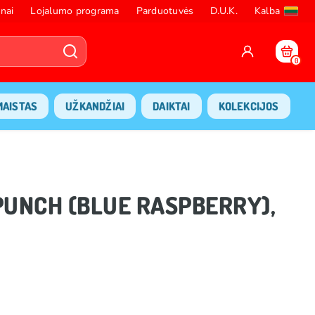
nai
Lojalumo programa
Parduotuvės
D.U.K.
Kalba
0
MAISTAS
UŽKANDŽIAI
DAIKTAI
KOLEKCIJOS
 PUNCH (BLUE RASPBERRY),