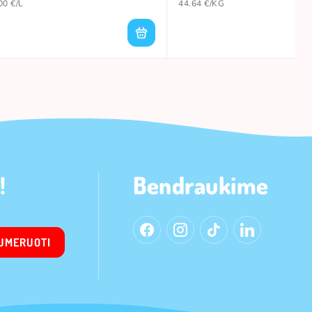
00 €/L
44.64 €/KG
!
Bendraukime
UMERUOTI