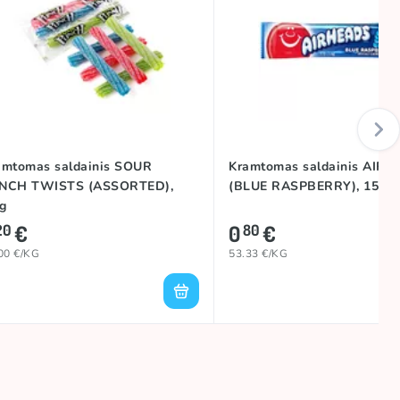
amtomas saldainis SOUR
Kramtomas saldainis AIR
NCH TWISTS (ASSORTED),
(BLUE RASPBERRY), 15,6g
g
€
0
€
20
80
00 €/KG
53.33 €/KG