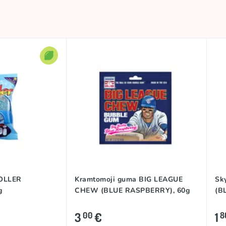
ROLLER
Kramtomoji guma BIG LEAGUE
Sk
g
CHEW (BLUE RASPBERRY), 60g
(B
3
€
1
00
8