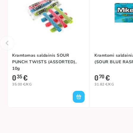
Rūgštumas
Kilmės šalis
Kramtomas saldainis SOUR
Kramtomi saldaini
PUNCH TWISTS (ASSORTED),
(SOUR BLUE RASP
10g
0
€
0
€
35
70
35.00 €/KG
31.82 €/KG