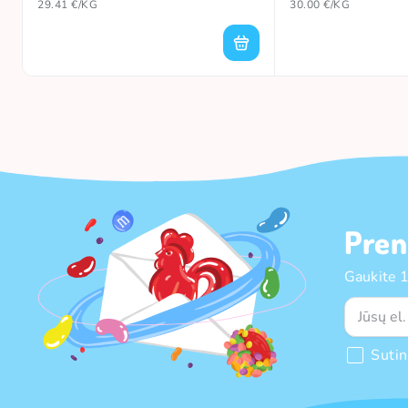
29.41 €/KG
30.00 €/KG
Pren
Gaukite 
Suti