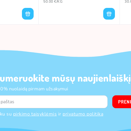
50.00 €/KG
30.
umeruokite mūsų naujienlaiškį
10% nuolaidą pirmam užsakymui
PREN
nku su
pirkimo taisyklėmis
ir
privatumo politika