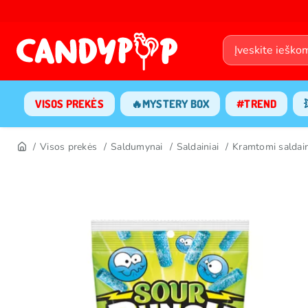
VISOS PREKĖS
🔥MYSTERY BOX
#TREND
Visos prekės
Saldumynai
Saldainiai
Kramtomi saldain