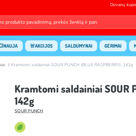
Dovanų kupo
💥NAUJA
🚨AKCIJOS
SALDUMYNAI
GĖRIMAI
iai
Kramtomi saldainiai SOUR PUNCH (BLUE RASPBERRY), 142g
Kramtomi saldainiai SOUR
142g
SOUR PUNCH