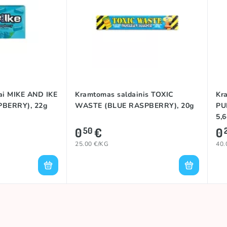
Rūgštu
JAV
ai MIKE AND IKE
Kramtomas saldainis TOXIC
Kr
BERRY), 22g
WASTE (BLUE RASPBERRY), 20g
PU
5,6
0
€
0
50
25.00 €/KG
40.