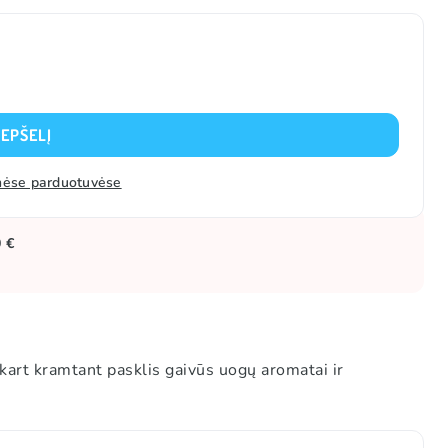
REPŠELĮ
zinėse parduotuvėse
0 €
kart kramtant pasklis gaivūs uogų aromatai ir