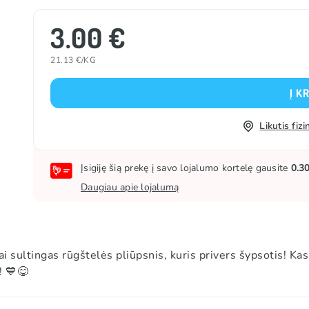
3.00 €
21.13 €/KG
Į K
Likutis fi
Įsigiję šią prekę į savo lojalumo kortelę gausite
0.3
Daugiau apie lojalumą
sultingas rūgštelės pliūpsnis, kuris privers šypsotis! Kas
! 💙😋