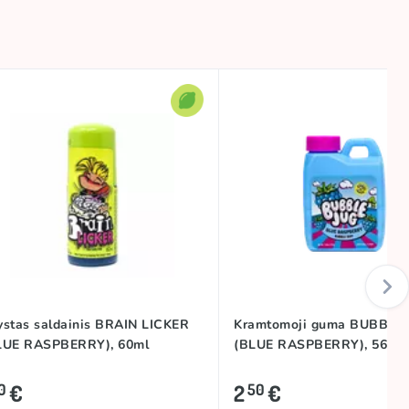
ystas saldainis BRAIN LICKER
Kramtomoji guma BUBBLE 
LUE RASPBERRY), 60ml
(BLUE RASPBERRY), 56g
€
2
€
0
50