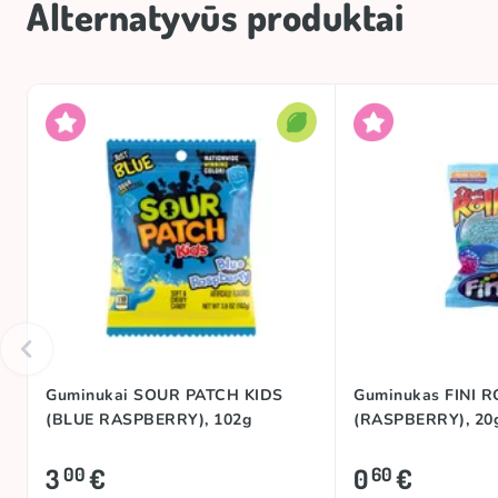
Alternatyvūs produktai
Guminukai SOUR PATCH KIDS
Guminukas FINI 
(BLUE RASPBERRY), 102g
(RASPBERRY), 20
3
€
0
€
00
60