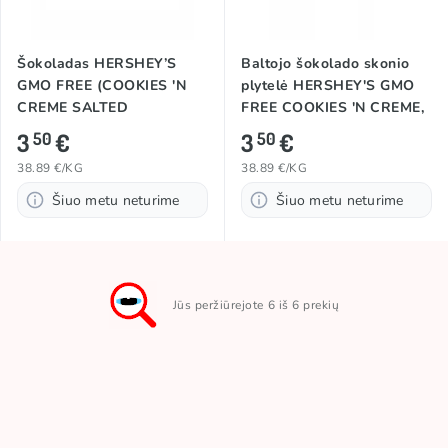
Šokoladas HERSHEY’S
Baltojo šokolado skonio
GMO FREE (COOKIES 'N
plytelė HERSHEY'S GMO
CREME SALTED
FREE COOKIES 'N CREME,
CARAMEL), 90g
90g
3
€
3
€
50
50
38.89 €/KG
38.89 €/KG
Šiuo metu neturime
Šiuo metu neturime
Jūs peržiūrejote 6 iš 6 prekių