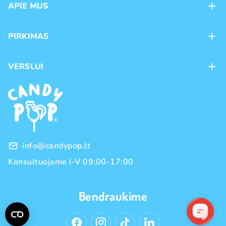
APIE MUS
Apie mus
PIRKIMAS
Kontaktai
Mokėjimo būdai
Parduotuvės
VERSLUI
Pristatymas
Karjera
Franšizė
Prekių grąžinimas ir keitimas
Naujienos
Didmeninė prekyba
Pirkimo taisyklės
Prekių ženklai
Privatumo politika
info@candypop.lt
Konsultuojame I-V 09:00-17:00
Bendraukime