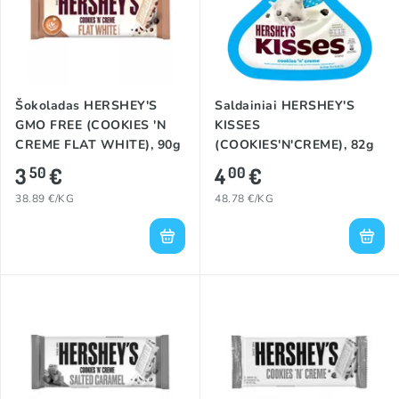
Šokoladas HERSHEY'S
Saldainiai HERSHEY'S
GMO FREE (COOKIES 'N
KISSES
CREME FLAT WHITE), 90g
(COOKIES'N'CREME), 82g
3
€
4
€
50
00
38.89 €/KG
48.78 €/KG