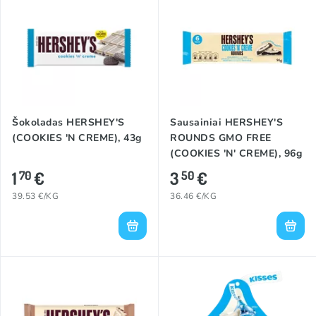
gaminti. Jis pradėjo eksperimentuoti su virintu pienu, cukrumi ir
kakavos pupelėmis, norėdamas sukurti visiems prieinamą,
masiškai gaminamą pieninį šokoladą. Taip per kelis metus M.
Hershey’s ištobulino savo receptą ir 1903 m. pastatė naują
gamyklą mieste, kuris šiandien pavadintas jo garbei.
Šokoladas HERSHEY'S
Sausainiai HERSHEY'S
(COOKIES 'N CREME), 43g
ROUNDS GMO FREE
(COOKIES 'N' CREME), 96g
1
€
3
€
70
50
39.53 €/KG
36.46 €/KG