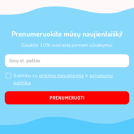
Prenumeruokite mūsų naujienlaiškį!
Gaukite 10% nuolaidą pirmam užsakymui
Sutinku su
pirkimo taisyklėmis
ir
privatumo
politika
PRENUMERUOTI