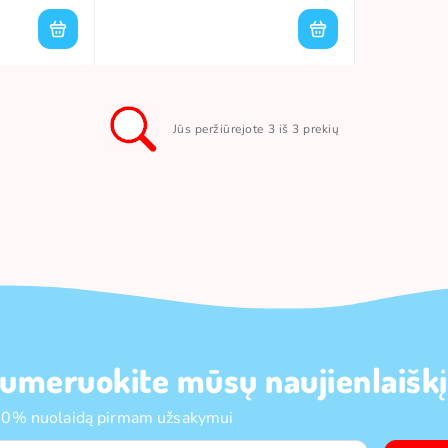
Jūs peržiūrejote 3 iš 3 prekių
umeruokite mūsų naujienlaiškį
10% nuolaidą pirmam užsakymui