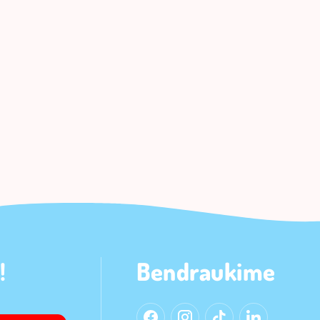
!
Bendraukime