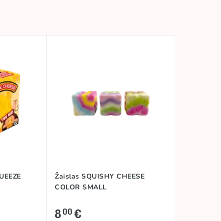
QUEEZE
Žaislas SQUISHY CHEESE
COLOR SMALL
8
€
00