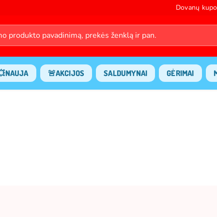
Dovanų kupo
💥NAUJA
🚨AKCIJOS
SALDUMYNAI
GĖRIMAI