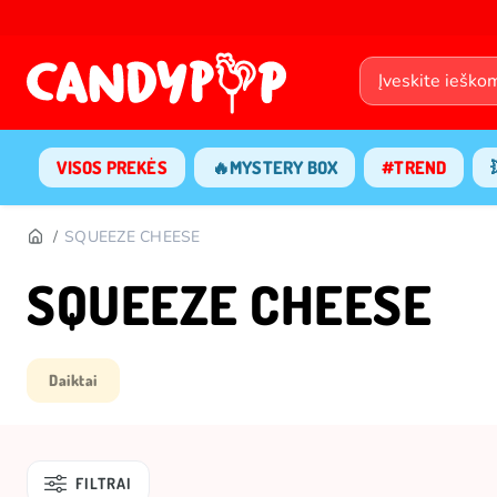
VISOS PREKĖS
🔥MYSTERY BOX
#TREND
SQUEEZE CHEESE
SQUEEZE CHEESE
Daiktai
FILTRAI