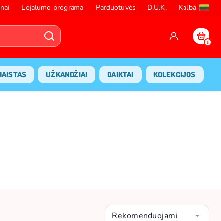
nai
Lojalumo programa
Parduotuvės
D.U.K.
Kalba
0
MAISTAS
UŽKANDŽIAI
DAIKTAI
KOLEKCIJOS
Rekomenduojami