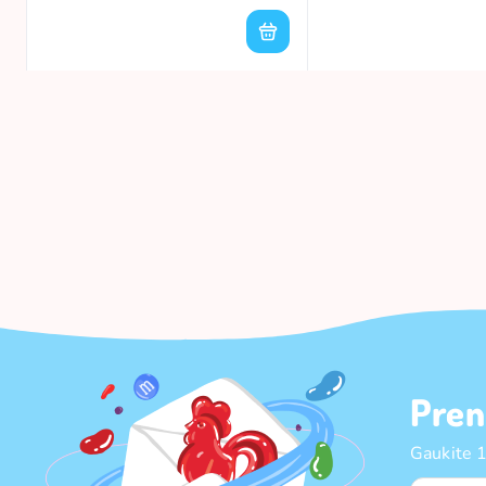
Pren
Gaukite 