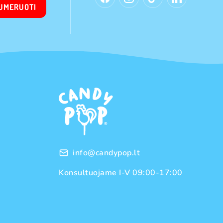
UMERUOTI
info@candypop.lt
Konsultuojame I-V 09:00-17:00