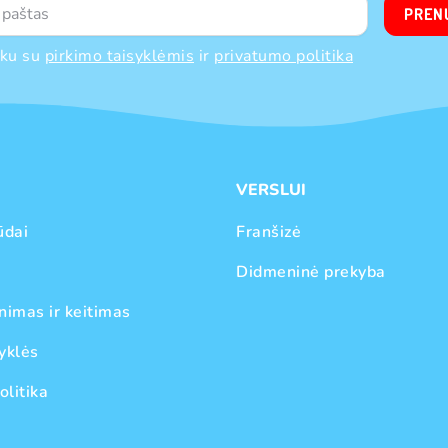
PREN
nku su
pirkimo taisyklėmis
ir
privatumo politika
VERSLUI
ūdai
Franšizė
Didmeninė prekyba
nimas ir keitimas
yklės
olitika