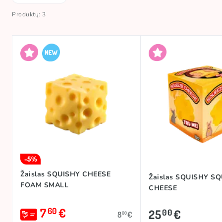
Produktų: 3
-5%
Žaislas SQUISHY CHEESE
Žaislas SQUISHY S
FOAM SMALL
CHEESE
7
€
60
25
€
00
8
€
00