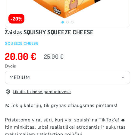
-20%
Žaislas SQUISHY SQUEEZE CHEESE
SQUEEZE CHEESE
20.00 €
25.00 €
Dydis
MEDIUM
Likutis fizinėse parduotuvėse
🧀 Jokių kalorijų, tik grynas džiaugsmas pirštams!
Pristatome viral sūrį, kurį visi squish’ina TikTok’e! 🔥
Itin minkštas, labai realistiškai atrodantis ir sukurtas
maksimaliam satisfaction pojūčiui.