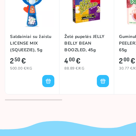
Saldainiai su žaislu
Želė pupelės JELLY
Guminu
LICENSE MIX
BELLY BEAN
PEELERZ
(SQUEEZIE), 5g
BOOZLED, 45g
65g
2
€
4
€
2
€
50
00
00
500.00 €/KG
88.89 €/KG
30.77 €/