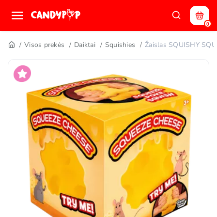
0
Visos prekės
Daiktai
Squishies
Žaislas SQUISHY SQ