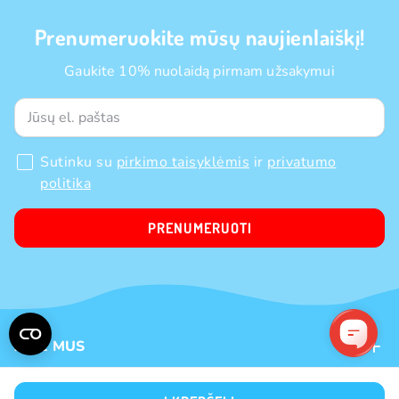
Prenumeruokite mūsų naujienlaiškį!
Gaukite 10% nuolaidą pirmam užsakymui
Sutinku su
pirkimo taisyklėmis
ir
privatumo
politika
PRENUMERUOTI
APIE MUS
Apie mus