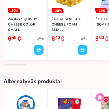
-20%
-20%
-20%
Žaislas SQUISHY
Žaislas SQUISHY
Žaisla
CHEESE COLOR
CHEESE FOAM
(SOAP 
SMALL
SMALL
6
€
6
€
8
€
40
40
00
00
00
8
€
8
€
Alternatyvūs produktai