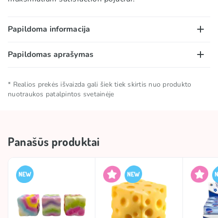
Papildoma informacija
Papildomas aprašymas
Kolekcija
🎶 TikTok kolekcija
Dėmesio:
pavojus užspringti. Netinka vaikams iki 3
TOP
TOP
* Realios prekės išvaizda gali šiek tiek skirtis nuo produkto
metų.
nuotraukos patalpintos svetainėje
Šis žaislas nėra maistas ar maisto produktas.
#trend
SQUISHIES
Nevalgyti.
Prekės ženklas
SQUEEZE CHEESE
Panašūs produktai