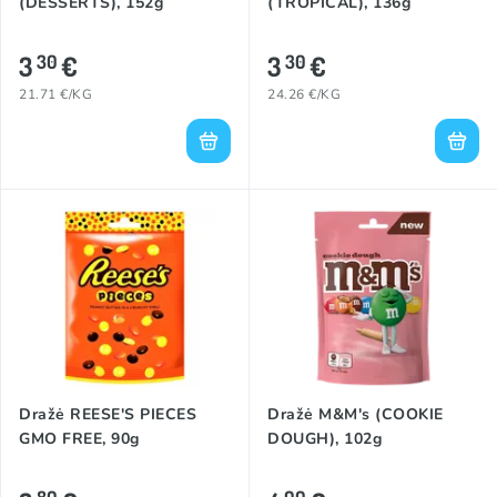
(DESSERTS), 152g
(TROPICAL), 136g
3
€
3
€
30
30
21.71 €/KG
24.26 €/KG
Dražė REESE'S PIECES
Dražė M&M's (COOKIE
GMO FREE, 90g
DOUGH), 102g