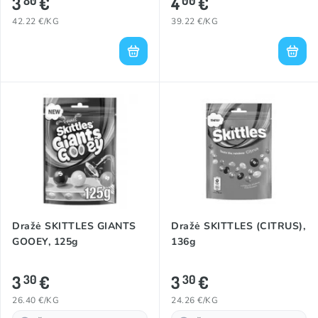
3
€
4
€
80
00
42.22 €/KG
39.22 €/KG
Dražė SKITTLES GIANTS
Dražė SKITTLES (CITRUS),
GOOEY, 125g
136g
3
€
3
€
30
30
26.40 €/KG
24.26 €/KG