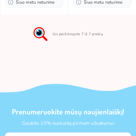
Šiuo metu neturime
Šiuo metu neturime
Jūs peržiūrejote 7 iš 7 prekių
Prenumeruokite mūsų naujienlaiškį!
Gaukite 10% nuolaidą pirmam užsakymui