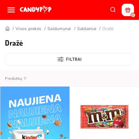
0
Visos prekės
Saldumynai
Saldainiai
Dražė
Dražė
FILTRAI
Produktų: 7