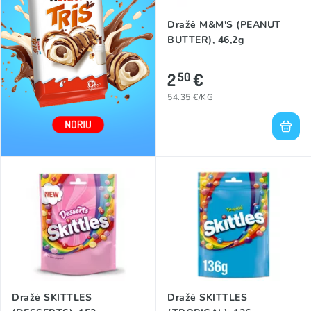
Dražė M&M'S (PEANUT
BUTTER), 46,2g
2
€
50
54.35 €/KG
Dražė SKITTLES
Dražė SKITTLES