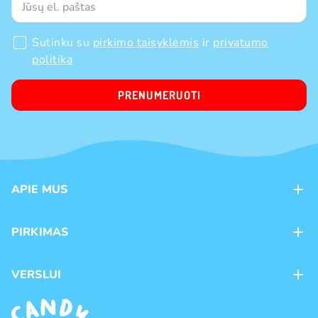
Sutinku su
pirkimo taisyklėmis
ir
privatumo
politika
PRENUMERUOTI
APIE MUS
Apie mus
PIRKIMAS
Kontaktai
Mokėjimo būdai
Parduotuvės
VERSLUI
Pristatymas
Karjera
Franšizė
Prekių grąžinimas ir keitimas
Naujienos