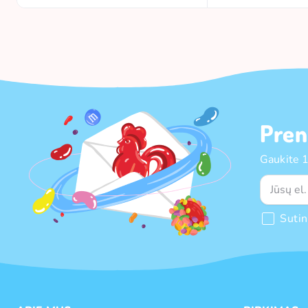
Pren
Gaukite 
Suti