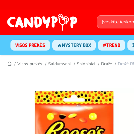
VISOS PREKĖS
🔥MYSTERY BOX
#TREND
Visos prekės
Saldumynai
Saldainiai
Dražė
Dražė R