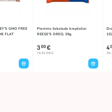
EY'S GMO FREE
Pieninio šokolado krepšeliai
Dr
ME FLAT
REESE'S OREO, 39g
10
3
€
4
00
76.92 €/KG
39.