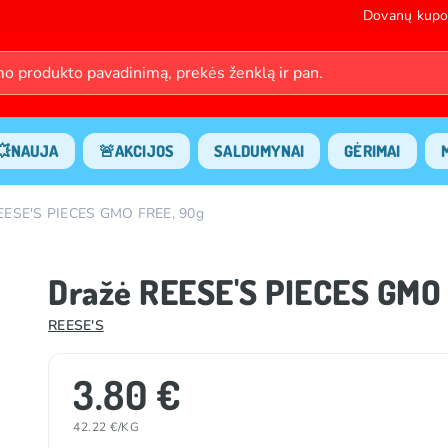
Dovanų kupo
💥NAUJA
🚨AKCIJOS
SALDUMYNAI
GĖRIMAI
EESE'S PIECES GMO FREE, 90g
Dražė REESE'S PIECES GMO
REESE'S
3.80 €
42.22 €/KG