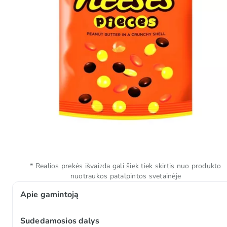
* Realios prekės išvaizda gali šiek tiek skirtis nuo produkto
nuotraukos patalpintos svetainėje
Apie gamintoją
Reese‘s laikomi vienu iš JAV saldumynų etalonu, jie t
Sudedamosios dalys