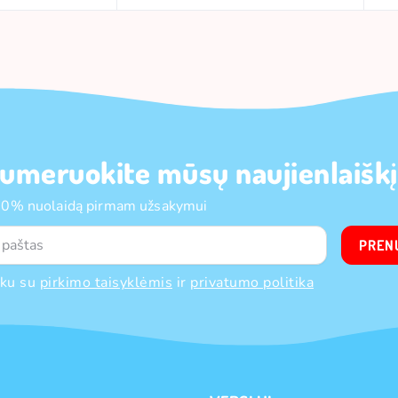
umeruokite mūsų naujienlaiškį
10% nuolaidą pirmam užsakymui
PREN
nku su
pirkimo taisyklėmis
ir
privatumo politika