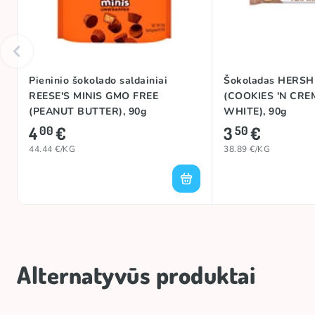
Pieninio šokolado saldainiai
Šokoladas HERSH
REESE'S MINIS GMO FREE
(COOKIES 'N CRE
(PEANUT BUTTER), 90g
WHITE), 90g
4
€
3
€
00
50
44.44 €/KG
38.89 €/KG
Alternatyvūs produktai