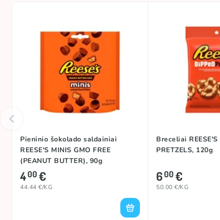
Pieninio šokolado saldainiai
Breceliai REESE'
REESE'S MINIS GMO FREE
PRETZELS, 120g
(PEANUT BUTTER), 90g
4
€
6
€
00
00
44.44 €/KG
50.00 €/KG