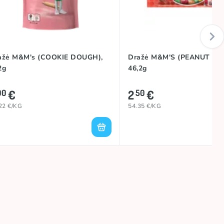
ažė M&M's (COOKIE DOUGH),
Dražė M&M'S (PEANUT BU
2g
46,2g
€
2
€
00
50
22 €/KG
54.35 €/KG