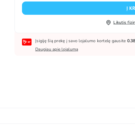
Į K
Likutis fi
Įsigiję šią prekę į savo lojalumo kortelę gausite
0.3
Daugiau apie lojalumą
inka ir patinka mažiems bei dideliems. Peanut Butter Cup – 