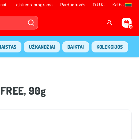
nai
Lojalumo programa
Parduotuvės
D.U.K.
Kalba
0
MAISTAS
UŽKANDŽIAI
DAIKTAI
KOLEKCIJOS
 FREE, 90g