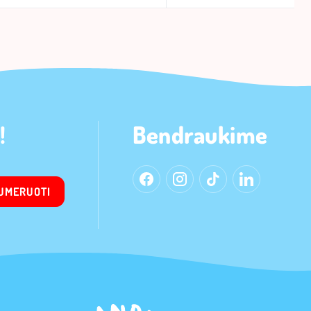
!
Bendraukime
UMERUOTI