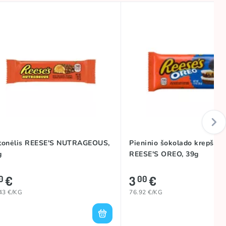
tonėlis REESE'S NUTRAGEOUS,
Pieninio šokolado krepšelia
g
REESE'S OREO, 39g
€
3
€
0
00
43 €/KG
76.92 €/KG