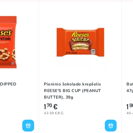
S DIPPED
Pieninio šokolado krepšelis
Ba
REESE'S BIG CUP (PEANUT
47
BUTTER), 39g
1
€
1
70
9
43.59 €/KG
40.