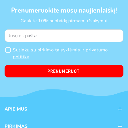
Prenumeruokite mūsų naujienlaiškį!
Gaukite 10% nuolaidą pirmam užsakymui
Sutinku su
pirkimo taisyklėmis
ir
privatumo
politika
PRENUMERUOTI
APIE MUS
Apie mus
PIRKIMAS