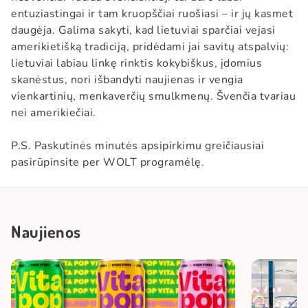
entuziastingai ir tam kruopščiai ruošiasi – ir jų kasmet
daugėja. Galima sakyti, kad lietuviai sparčiai vejasi
amerikietišką tradiciją, pridėdami jai savitų atspalvių:
lietuviai labiau linkę rinktis kokybiškus, įdomius
skanėstus, nori išbandyti naujienas ir vengia
vienkartinių, menkaverčių smulkmenų. Švenčia tvariau
nei amerikiečiai.
P.S. Paskutinės minutės apsipirkimu greičiausiai
pasirūpinsite per WOLT programėlę.
Naujienos