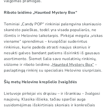
valgomas pramogas.
Riboto leidimo „Haunted Mystery Box“
Teminiai „Candy POP“ rinkiniai palengvina skaniausio
skanėsto paieškas, todėl yra visada populiarūs, ne
išimtis ir Helovino laikotarpis. Pirkėjai mėgsta „viskas
viename“ sprendimus – kruopščiai suderintus
rinkinius, kurie padeda atrasti naujus skonius ir
nesukti galvos bandant patiems išsirinkti iš gausaus
asortimento. Šiemet šalia savo nuolatinių rinkinių,
siūlome ir riboto leidimo
„Haunted Mystery Box“
–
paslaptingą rinkinį su specialiais Helovino siurprizais.
Šių metų Helovino krepšelio žvaigždės
Lietuvoje pirkėjai vis drąsiau – ir išrankiau – žvalgosi
naujovių. Klasika išlieka, tačiau sparčiai auga
susidomėjimas išskirtiniais skoniais ir konkrečiais