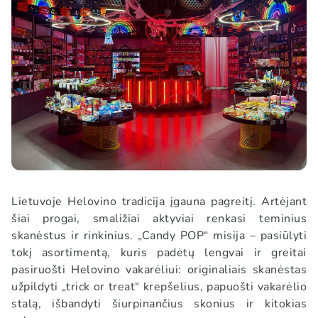
Lietuvoje Helovino tradicija įgauna pagreitį. Artėjant
šiai progai, smaližiai aktyviai renkasi teminius
skanėstus ir rinkinius. „Candy POP“ misija – pasiūlyti
tokį asortimentą, kuris padėtų lengvai ir greitai
pasiruošti Helovino vakarėliui: originaliais skanėstas
užpildyti „trick or treat“ krepšelius, papuošti vakarėlio
stalą, išbandyti šiurpinančius skonius ir kitokias