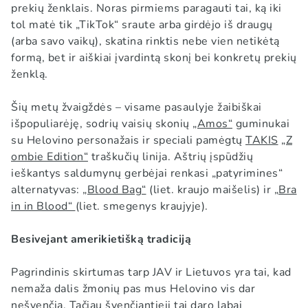
prekių ženklais. Noras pirmiems paragauti tai, ką iki
tol matė tik „TikTok“ sraute arba girdėjo iš draugų
(arba savo vaikų), skatina rinktis nebe vien netikėtą
formą, bet ir aiškiai įvardintą skonį bei konkretų prekių
ženklą.
Šių metų žvaigždės – visame pasaulyje žaibiškai
išpopuliarėję, sodrių vaisių skonių
„Amos“
guminukai
su Helovino personažais ir speciali pamėgtų
TAKIS
„Z
ombie Edition“
traškučių linija. Aštrių įspūdžių
ieškantys saldumynų gerbėjai renkasi „patyrimines“
alternatyvas:
„Blood Bag“
(liet. kraujo maišelis) ir
„Bra
in in Blood“
(liet. smegenys kraujyje).
Besivejant amerikietišką tradiciją
Pagrindinis skirtumas tarp JAV ir Lietuvos yra tai, kad
nemaža dalis žmonių pas mus Helovino vis dar
nešvenčia. Tačiau švenčiantieji tai daro labai