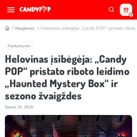
0
Naujienos
Helovinas įsibėgėja: „Candy POP“ pristato ribot
Parduotuvės
Helovinas įsibėgėja: „Candy
POP“ pristato riboto leidimo
„Haunted Mystery Box“ ir
sezono žvaigždes
Spalio 23, 2025