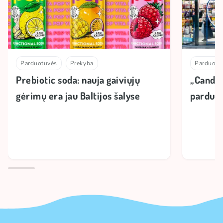
Parduotuvės
Prekyba
Parduotu
Prebiotic soda: nauja gaiviųjų
„Candy 
gėrimų era jau Baltijos šalyse
parduot