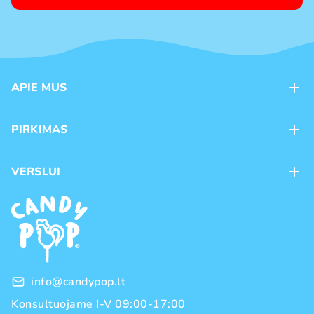
APIE MUS
Apie mus
PIRKIMAS
Kontaktai
Mokėjimo būdai
Parduotuvės
VERSLUI
Pristatymas
Karjera
Franšizė
Prekių grąžinimas ir keitimas
Naujienos
Didmeninė prekyba
Pirkimo taisyklės
Prekių ženklai
Privatumo politika
info@candypop.lt
Konsultuojame I-V 09:00-17:00