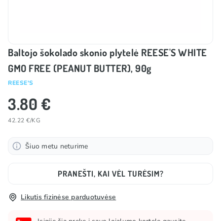
Baltojo šokolado skonio plytelė REESE'S WHITE
GMO FREE (PEANUT BUTTER), 90g
REESE'S
3.80 €
42.22 €/KG
Šiuo metu neturime
PRANEŠTI, KAI VĖL TURĖSIM?
Likutis fizinėse parduotuvėse