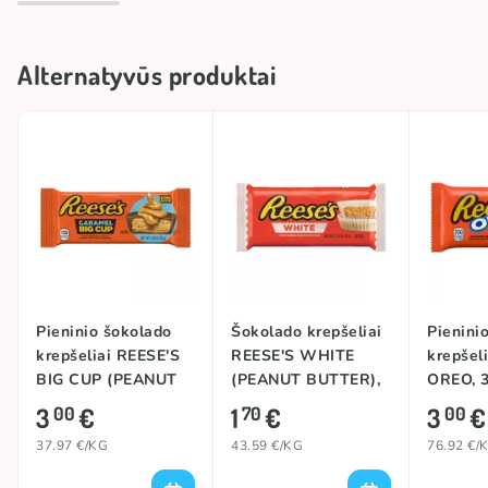
ko širdis geidžia! Šventėms gaminami specialūs
limituoti leidimai, o Helovinui skirti Reese’s saldainiai
yra bene populiariausi šios šventės saldumynai.
Alternatyvūs produktai
Ragauk ir išsirink, kuri šokolado ir riešutų kremo
kombinacija tau patinka labiausiai!
Pieninio šokolado
Šokolado krepšeliai
Pienini
krepšeliai REESE'S
REESE'S WHITE
krepšel
BIG CUP (PEANUT
(PEANUT BUTTER),
OREO, 
BUTTER &
39,5g
3
€
1
€
3
€
00
70
00
CARAMEL), 79g
37.97 €/KG
43.59 €/KG
76.92 €/