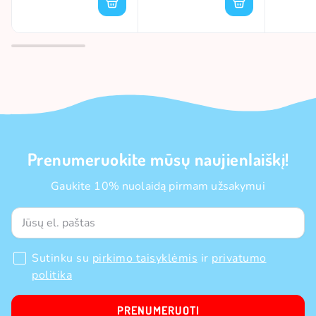
Prenumeruokite mūsų naujienlaiškį!
Gaukite 10% nuolaidą pirmam užsakymui
Sutinku su
pirkimo taisyklėmis
ir
privatumo
politika
PRENUMERUOTI