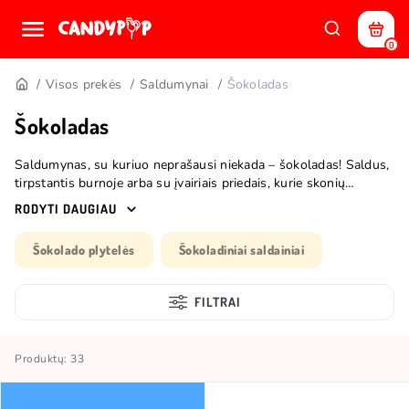
0
Visos prekės
Saldumynai
Šokoladas
Šokoladas
Saldumynas, su kuriuo neprašausi niekada – šokoladas! Saldus,
tirpstantis burnoje arba su įvairiais priedais, kurie skonių
receptorius verčia iš koto. O svarbiausia, kad tinka visomis
RODYTI DAUGIAU
progomis. Jei norisi kišenėje turėti greitą snacks‘ą arba ieškai
dovanos draugui. Nors tai klasikinis skanėstas, mes
Šokolado plytelės
Šokoladiniai saldainiai
pasirūpinome, kad Candy POP šokoladai ir šokoladiniai
saldainiai būtų nenuobodūs. Sproginėjantys burnoje, su riešutų
sviestu ar žaidimo pavidalu. Pasiruošęs išbandyti visus?
FILTRAI
Produktų: 33