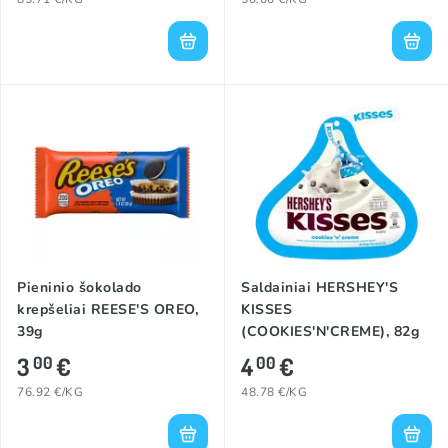
Pieninio šokolado
Saldainiai HERSHEY'S
krepšeliai REESE'S OREO,
KISSES
39g
(COOKIES'N'CREME), 82g
3
€
4
€
00
00
76.92 €/KG
48.78 €/KG