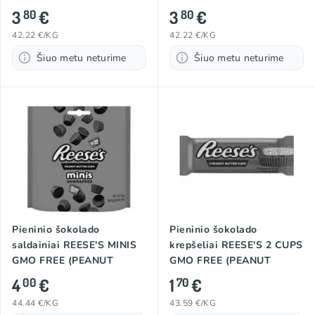
BUTTER), 90g
3
€
3
€
80
80
42.22 €/KG
42.22 €/KG
Šiuo metu neturime
Šiuo metu neturime
Pieninio šokolado
Pieninio šokolado
saldainiai REESE'S MINIS
krepšeliai REESE'S 2 CUPS
GMO FREE (PEANUT
GMO FREE (PEANUT
BUTTER), 90g
BUTTER), 39,5g
4
€
1
€
00
70
44.44 €/KG
43.59 €/KG