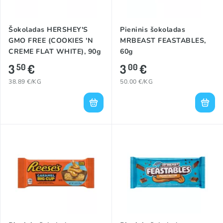
Šokoladas HERSHEY'S
Pieninis šokoladas
GMO FREE (COOKIES 'N
MRBEAST FEASTABLES,
CREME FLAT WHITE), 90g
60g
3
€
3
€
50
00
38.89 €/KG
50.00 €/KG