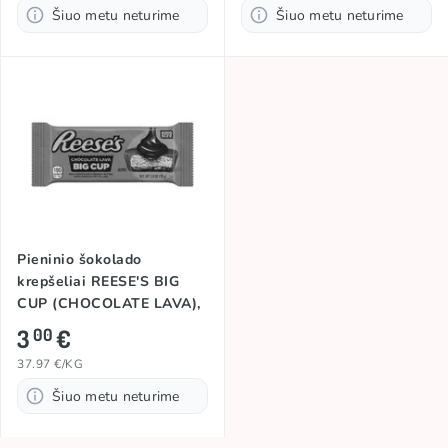
Šiuo metu neturime
Šiuo metu neturime
Pieninio šokolado
krepšeliai REESE'S BIG
CUP (CHOCOLATE LAVA),
79g
3
€
00
37.97 €/KG
Šiuo metu neturime