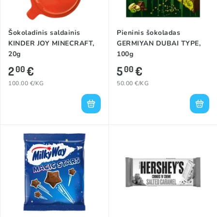
Šokoladinis saldainis
Pieninis šokoladas
KINDER JOY MINECRAFT,
GERMIYAN DUBAI TYPE,
20g
100g
2
€
5
€
00
00
100.00 €/KG
50.00 €/KG