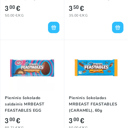
3
€
3
€
00
50
50.00 €/KG
35.00 €/KG
Pieninio šokolado
Pieninis šokoladas
saldainis MRBEAST
MRBEAST FEASTABLES
FEASTABLES EGG
(CARAMEL), 60g
(CREAMY PEANUT
3
€
3
€
00
00
BUTTER), 35g
85.71 €/KG
50.00 €/KG