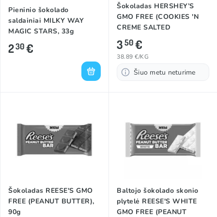
Šokoladas HERSHEY’S
Pieninio šokolado
GMO FREE (COOKIES 'N
saldainiai MILKY WAY
CREME SALTED
MAGIC STARS, 33g
CARAMEL), 90g
3
€
50
2
€
30
38.89 €/KG
Šiuo metu neturime
Šokoladas REESE'S GMO
Baltojo šokolado skonio
FREE (PEANUT BUTTER),
plytelė REESE'S WHITE
90g
GMO FREE (PEANUT