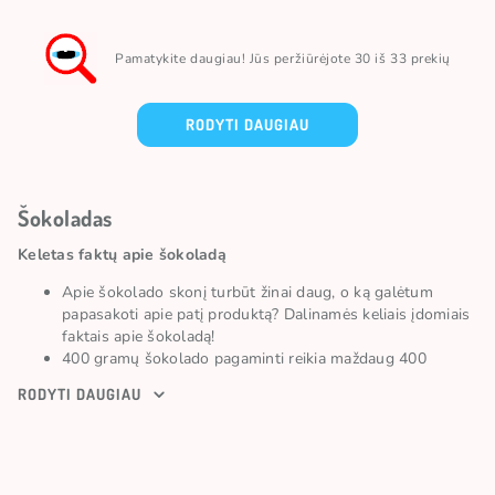
Pamatykite daugiau! Jūs peržiūrėjote 30 iš 33 prekių
RODYTI DAUGIAU
Šokoladas
Keletas faktų apie šokoladą
Apie šokolado skonį turbūt žinai daug, o ką galėtum
papasakoti apie patį produktą? Dalinamės keliais įdomiais
faktais apie šokoladą!
400 gramų šokolado pagaminti reikia maždaug 400
kakavos pupelių.
RODYTI DAUGIAU
Nors kakava kilusi iš Amazonės, 70 % kakavos
pagaminama Afrikoje.
Didžiausia pasaulyje šokolado plytelė yra 383,24 m2. Ją
rasi Roterdame, Nyderlanduose.
Daugiausiai šokolado suvartojanti šalis yra Šveicarija.