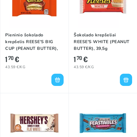
Pieninio šokolado
Šokolado krepšeliai
krepšelis REESE'S BIG
REESE'S WHITE (PEANUT
CUP (PEANUT BUTTER),
BUTTER), 39,5g
39g
1
€
1
€
70
70
43.59 €/KG
43.59 €/KG