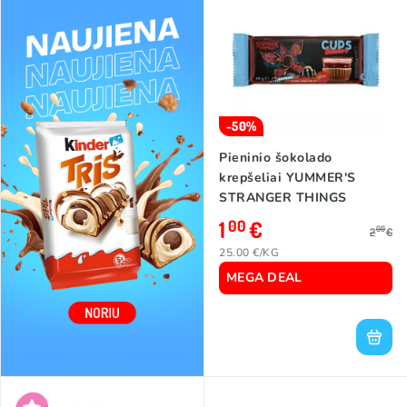
-50%
Pieninio šokolado
krepšeliai YUMMER'S
STRANGER THINGS
(RASPBERRY/PEANUT
1
€
00
00
2
€
CREAM), 40g
25.00 €/KG
MEGA DEAL