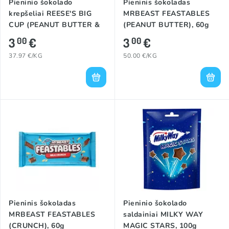
Pieninio šokolado
Pieninis šokoladas
krepšeliai REESE'S BIG
MRBEAST FEASTABLES
CUP (PEANUT BUTTER &
(PEANUT BUTTER), 60g
CARAMEL), 79g
3
€
3
€
00
00
37.97 €/KG
50.00 €/KG
Pieninis šokoladas
Pieninio šokolado
MRBEAST FEASTABLES
saldainiai MILKY WAY
(CRUNCH), 60g
MAGIC STARS, 100g