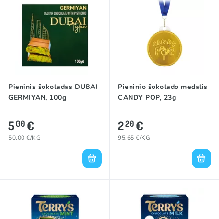
Pieninis šokoladas DUBAI
Pieninio šokolado medalis
GERMIYAN, 100g
CANDY POP, 23g
5
€
2
€
00
20
50.00 €/KG
95.65 €/KG