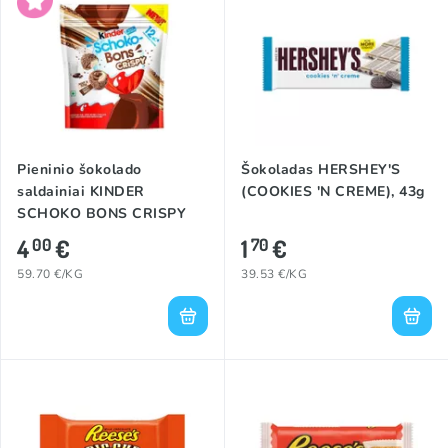
Pieninio šokolado
Šokoladas HERSHEY'S
saldainiai KINDER
(COOKIES 'N CREME), 43g
SCHOKO BONS CRISPY
(MILKY & COCOA), 67g
4
€
1
€
00
70
59.70 €/KG
39.53 €/KG