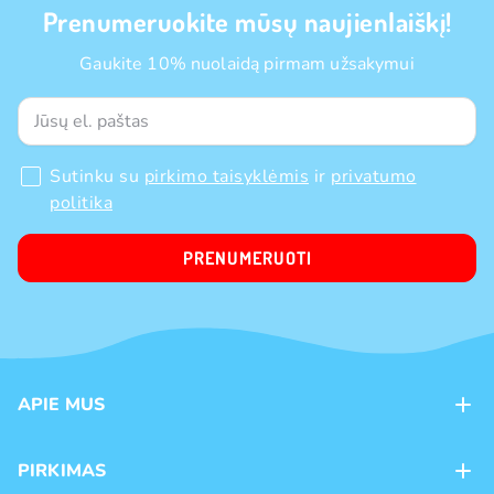
Prenumeruokite mūsų naujienlaiškį!
Gaukite 10% nuolaidą pirmam užsakymui
Sutinku su
pirkimo taisyklėmis
ir
privatumo
politika
PRENUMERUOTI
APIE MUS
Apie mus
PIRKIMAS
Kontaktai