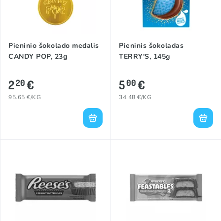
Pieninio šokolado medalis
Pieninis šokoladas
CANDY POP, 23g
TERRY'S, 145g
2
€
5
€
20
00
95.65 €/KG
34.48 €/KG