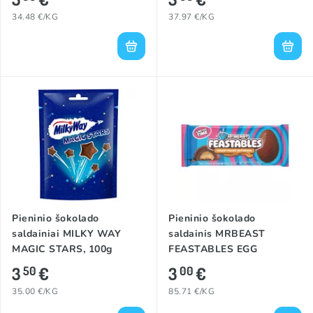
34.48 €/KG
37.97 €/KG
Pieninio šokolado
Pieninio šokolado
saldainiai MILKY WAY
saldainis MRBEAST
MAGIC STARS, 100g
FEASTABLES EGG
(CREAMY PEANUT
3
€
3
€
50
00
BUTTER), 35g
35.00 €/KG
85.71 €/KG