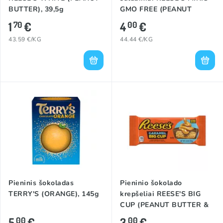
BUTTER), 39,5g
GMO FREE (PEANUT
BUTTER), 90g
1
€
4
€
70
00
43.59 €/KG
44.44 €/KG
Pieninis šokoladas
Pieninio šokolado
TERRY'S (ORANGE), 145g
krepšeliai REESE'S BIG
CUP (PEANUT BUTTER &
CARAMEL), 79g
5
€
3
€
00
00