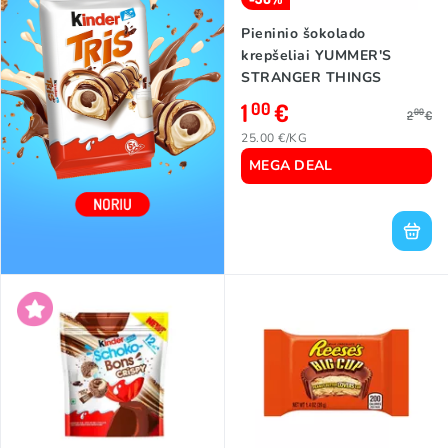
Pieninio šokolado
krepšeliai YUMMER'S
STRANGER THINGS
(RASPBERRY/PEANUT
1
€
00
00
2
€
CREAM), 40g
25.00 €/KG
MEGA DEAL