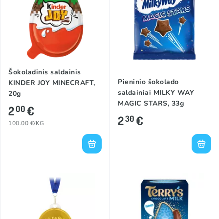
Šokoladinis saldainis
Pieninio šokolado
KINDER JOY MINECRAFT,
saldainiai MILKY WAY
20g
MAGIC STARS, 33g
2
€
00
2
€
30
100.00 €/KG