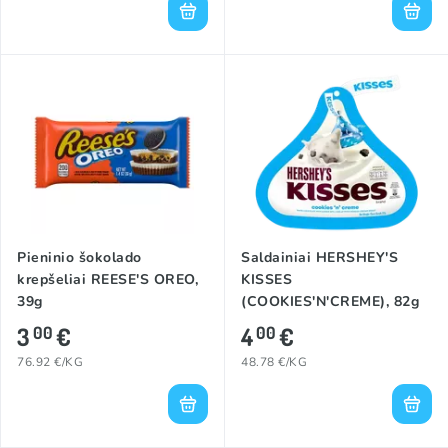
Pieninio šokolado
Saldainiai HERSHEY'S
krepšeliai REESE'S OREO,
KISSES
39g
(COOKIES'N'CREME), 82g
3
€
4
€
00
00
76.92 €/KG
48.78 €/KG