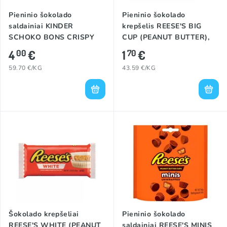
Pieninio šokolado
Pieninio šokolado
saldainiai KINDER
krepšelis REESE'S BIG
SCHOKO BONS CRISPY
CUP (PEANUT BUTTER),
(MILKY & COCOA), 67g
39g
4
€
1
€
00
70
59.70 €/KG
43.59 €/KG
Šokolado krepšeliai
Pieninio šokolado
REESE'S WHITE (PEANUT
saldainiai REESE'S MINIS