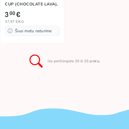
CUP (CHOCOLATE LAVA),
79g
3
€
00
37.97 €/KG
Šiuo metu neturime
Jūs peržiūrejote 20 iš 20 prekių