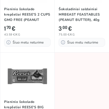
Pieninio šokolado
Šokoladiniai saldainiai
krepšeliai REESE'S 2 CUPS
MRBEAST FEASTABLES
GMO FREE (PEANUT
(PEANUT BUTTER), 40g
BUTTER), 39,5g
1
€
3
€
70
00
43.59 €/KG
75.00 €/KG
Šiuo metu neturime
Šiuo metu neturime
Pieninio šokolado
krepšeliai REESE'S BIG