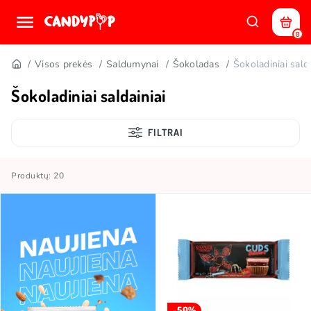
0
Visos prekės
Saldumynai
Šokoladas
Šokoladiniai salda
Šokoladiniai saldainiai
FILTRAI
Produktų: 20
-50%