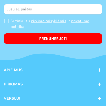
Sutinku su
pirkimo taisyklėmis
ir
privatumo
politika
PRENUMERUOTI
APIE MUS
Apie mus
PIRKIMAS
Kontaktai
Mokėjimo būdai
Parduotuvės
VERSLUI
Pristatymas
Karjera