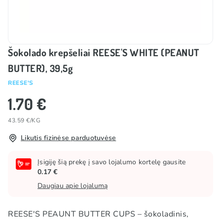
Šokolado krepšeliai REESE'S WHITE (PEANUT
BUTTER), 39,5g
REESE'S
1.70 €
43.59 €/KG
Likutis fizinėse parduotuvėse
Įsigiję šią prekę į savo lojalumo kortelę gausite
0.17 €
Daugiau apie lojalumą
REESE'S PEAUNT BUTTER CUPS – šokoladinis,