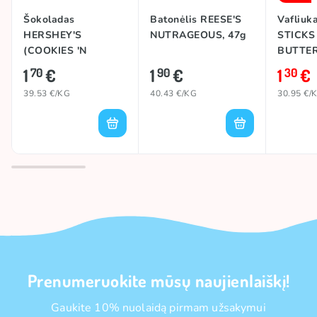
Šokoladas
Batonėlis REESE'S
Vafliuk
HERSHEY'S
NUTRAGEOUS, 47g
STICKS
(COOKIES 'N
BUTTER
CREME), 43g
1
€
1
€
1
€
70
90
30
39.53 €/KG
40.43 €/KG
30.95 €/
Prenumeruokite mūsų naujienlaiškį!
Gaukite 10% nuolaidą pirmam užsakymui