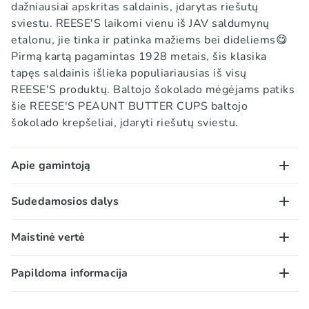
dažniausiai apskritas saldainis, įdarytas riešutų
sviestu. REESE'S laikomi vienu iš JAV
saldumynų
etalonu, jie tinka ir patinka mažiems bei dideliems😋
Pirmą kartą pagamintas 1928 metais, šis klasika
tapęs saldainis išlieka populiariausias iš visų
REESE'S produktų. Baltojo šokolado mėgėjams patiks
šie REESE'S PEAUNT BUTTER CUPS baltojo
šokolado krepšeliai, įdaryti riešutų sviestu.
Apie gamintoją
Reese‘s laikomi vienu iš JAV saldumynų etalonu, jie
Sudedamosios dalys
tinka ir patinka mažiems bei dideliems. Peanut Butter
Cup – šokoladinis, dažniausiai apskritas saldainis,
ŽEMĖS RIEŠUTAI, cukrus*, augaliniai aliejai įvairiomis
Maistinė vertė
įdarytas riešutų kremu, pirmą kartą pagamintas 1928
dalimis (alyvpalmių, taukmedžių, saulėgrąžų,
metais, šis klasika tapęs saldainis išlieka
alyvpalmių branduolių ir/arba dygminų), dekstrozė,
100 g/ml:
Papildoma informacija
populiariausias iš visų gamintojo produktų.
nugriebto PIENO milteliai, kukurūzų sirupo kietosios
Energinė vertė – 2291 kJ / 549 kcal; riebalai – 31g, iš
Garsųjį krepšelį su riešutų kremu sukūrė Haris
medžiagos*, LAKTOZĖ (PIENAS), druska, emulsikliai
kurių sočiųjų riebalų rūgščių – 11g; angliavandeniai –