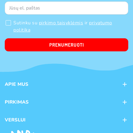
Sutinku su
pirkimo taisyklėmis
ir
privatumo
politika
PRENUMERUOTI
APIE MUS
Apie mus
PIRKIMAS
Kontaktai
Mokėjimo būdai
Parduotuvės
VERSLUI
Pristatymas
Karjera
Franšizė
Prekių grąžinimas ir keitimas