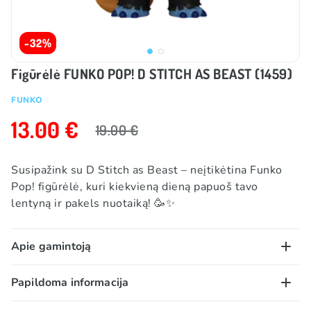
-32%
Figūrėlė FUNKO POP! D STITCH AS BEAST (1459)
FUNKO
13.00 €
19.00 €
Susipažink su D Stitch as Beast – neįtikėtina Funko
Pop! figūrėlė, kuri kiekvieną dieną papuoš tavo
lentyną ir pakels nuotaiką! 🥳✨
Apie gamintoją
Funko – tai tavo mėgstami herojai mini formatu! 🎉🧸
Papildoma informacija
Nuo kino žvaigždžių iki anime veikėjų, nuo superherojų