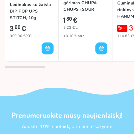
gėrimas CHUPA
Guminu
Ledinukas su žaislu
CHUPS (SOUR
rinkiny
BIP POP UPS
GREEN APPLE),
HANDM
STITCH, 10g
1
€
80
345ml
CAKE, 
3
3
€
00
5.22 €/L
300.00 €/KG
+0.10 € tara
114.83 €
Prenumeruokite mūsų naujienlaiškį!
Gaukite 10% nuolaidą pirmam užsakymui