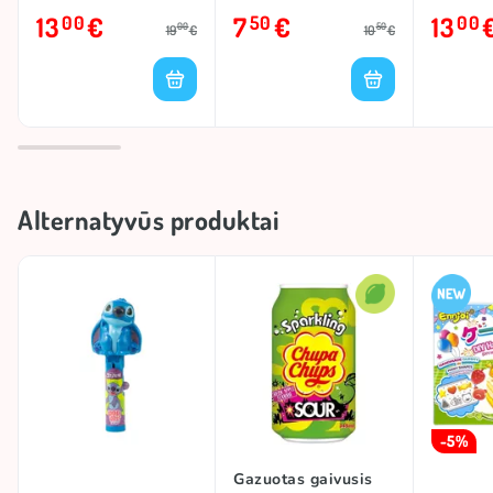
(1566)
STITCH
13
€
7
€
13
00
50
00
00
50
19
€
10
€
Alternatyvūs produktai
-5%
Gazuotas gaivusis