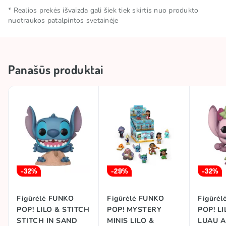
iki žaidimų legendų – Funko Pop! figūrėlės atgaivina
Prekės ženklas
FUNKO
* Realios prekės išvaizda gali šiek tiek skirtis nuo produkto
popkultūrą tavo lentynoje. Rink, kolekcionuok ir
nuotraukos patalpintos svetainėje
parodyk savo meilę tiems, kurie įkvepia, linksmina ar
Licencija
LILO & STITCH
tiesiog kelia šypseną. Su Funko – kiekvienas herojus
turi savo vietą!
Panašūs produktai
-32%
-29%
-32%
Figūrėlė FUNKO
Figūrėlė FUNKO
Figūrė
POP! LILO & STITCH
POP! MYSTERY
POP! LI
STITCH IN SAND
MINIS LILO &
LUAU A