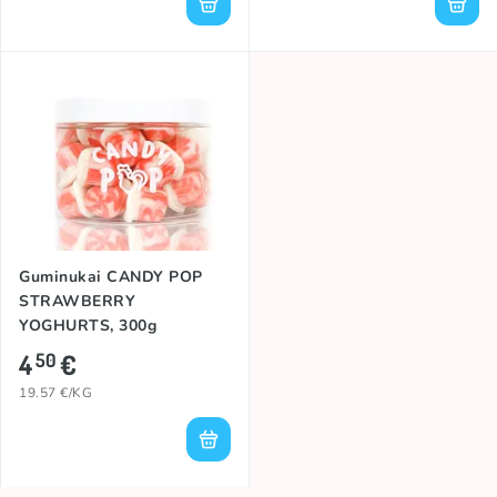
Guminukai CANDY POP
STRAWBERRY
YOGHURTS, 300g
4
€
50
19.57 €/KG