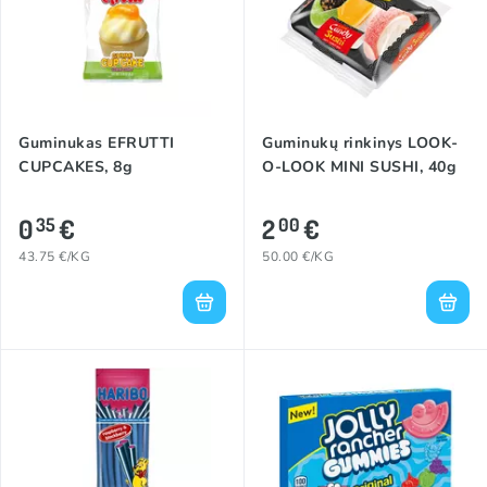
Guminukas EFRUTTI
Guminukų rinkinys LOOK-
CUPCAKES, 8g
O-LOOK MINI SUSHI, 40g
0
€
2
€
35
00
43.75 €/KG
50.00 €/KG