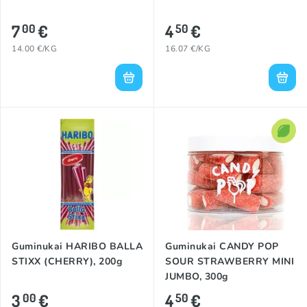
7
€
4
€
00
50
14.00 €/KG
16.07 €/KG
Guminukai HARIBO BALLA
Guminukai CANDY POP
STIXX (CHERRY), 200g
SOUR STRAWBERRY MINI
JUMBO, 300g
3
€
4
€
00
50