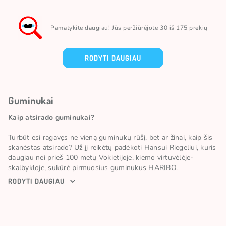
Pamatykite daugiau! Jūs peržiūrėjote 30 iš 175 prekių
RODYTI DAUGIAU
Guminukai
Kaip atsirado guminukai?
Turbūt esi ragavęs ne vieną guminukų rūšį, bet ar žinai, kaip šis
skanėstas atsirado? Už jį reikėtų padėkoti Hansui Riegeliui, kuris
daugiau nei prieš 100 metų Vokietijoje, kiemo virtuvėlėje-
skalbykloje, sukūrė pirmuosius guminukus HARIBO.
Po dviejų metų guminukai įgavo legendinę meškiuko formą,
RODYTI DAUGIAU
kurią puikiai žino visi. Guminukų-meškiukų sėkmė buvo žaibiška.
Iš pradžių juos dviračiu išvežiojo įkūrėjo žmona, tačiau dėl
milžiniško užsakymų kiekio jau po metų jie įsigijo pirmąjį
automobilį. Šiandien gali rasti įvairiausių rūšių, formų ir skonių