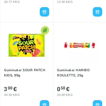
30.77 €/KG
12.50 €/KG
Guminukai SOUR PATCH
Guminukai HARIBO
KIDS, 99g
ROULETTE, 25g
3
€
0
€
00
50
30.30 €/KG
20.00 €/KG