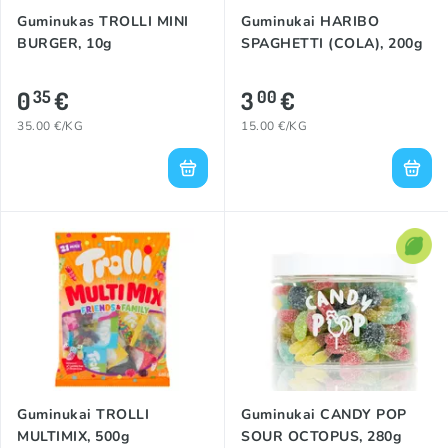
Guminukas TROLLI MINI
Guminukai HARIBO
BURGER, 10g
SPAGHETTI (COLA), 200g
0
€
3
€
35
00
35.00 €/KG
15.00 €/KG
Guminukai TROLLI
Guminukai CANDY POP
MULTIMIX, 500g
SOUR OCTOPUS, 280g