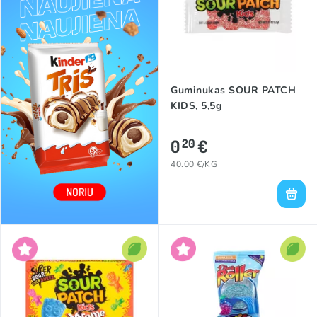
Guminukas SOUR PATCH
KIDS, 5,5g
0
€
20
40.00 €/KG