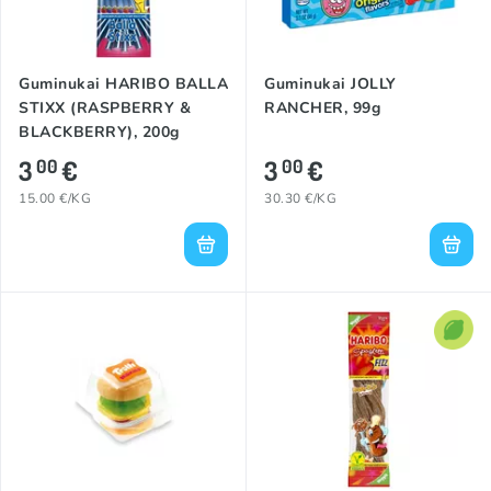
Guminukai HARIBO BALLA
Guminukai JOLLY
STIXX (RASPBERRY &
RANCHER, 99g
BLACKBERRY), 200g
3
€
3
€
00
00
15.00 €/KG
30.30 €/KG