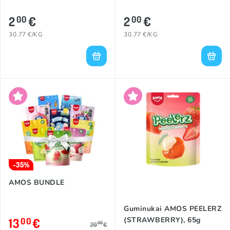
2
€
2
€
00
00
30.77 €/KG
30.77 €/KG
-35%
AMOS BUNDLE
Guminukai AMOS PEELERZ
13
€
(STRAWBERRY), 65g
00
00
20
€