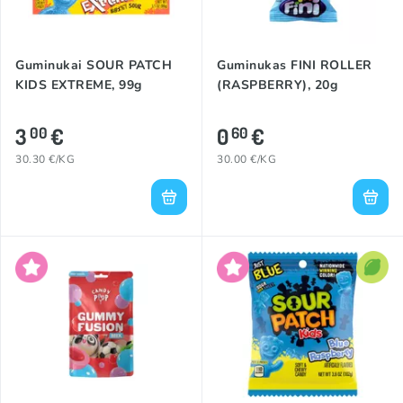
Guminukai SOUR PATCH
Guminukas FINI ROLLER
KIDS EXTREME, 99g
(RASPBERRY), 20g
3
€
0
€
00
60
30.30 €/KG
30.00 €/KG