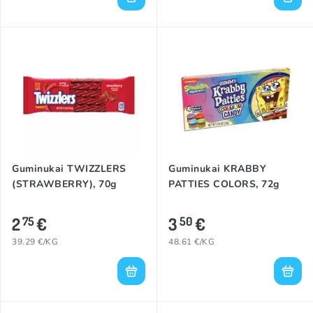
Guminukai TWIZZLERS
Guminukai KRABBY
(STRAWBERRY), 70g
PATTIES COLORS, 72g
2
€
3
€
75
50
39.29 €/KG
48.61 €/KG