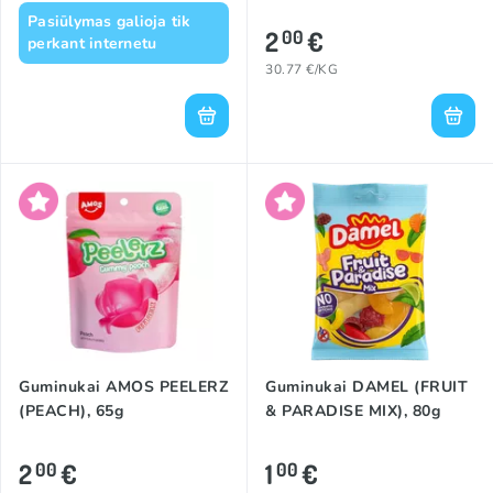
Pasiūlymas galioja tik
2
€
00
perkant internetu
30.77 €/KG
Guminukai AMOS PEELERZ
Guminukai DAMEL (FRUIT
(PEACH), 65g
& PARADISE MIX), 80g
2
€
1
€
00
00