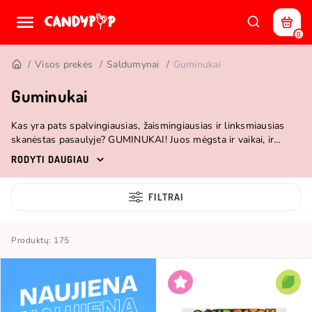
0
Visos prekės
Saldumynai
Guminukai
Guminukai
Kas yra pats spalvingiausias, žaismingiausias ir linksmiausias
skanėstas pasaulyje? GUMINUKAI! Juos mėgsta ir vaikai, ir
suaugusieji, o smagių kirmėliukų ar meškiukų rastum net
RODYTI DAUGIAU
didžiausio paniurėlio kišenėje. Visai nesvarbu, ar jie ant stalo
atsiduria vakarėlio, ar Netflix‘o maratono metu. Kai norisi kažko
linksmo ir skanaus, guminukai kaipmat pakelia nuotaiką. Arba
FILTRAI
suraukia liežuvį. Nes Candy POP parduotuvėje jų turime
įvairiausių rūšių.
Produktų: 175