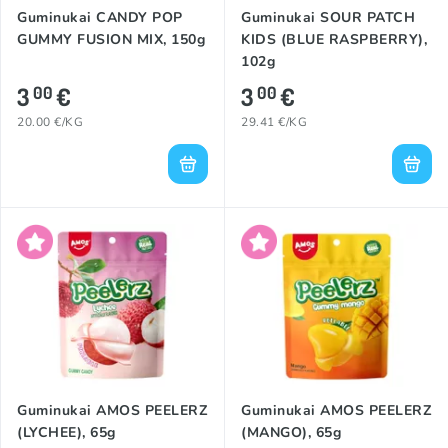
Guminukai CANDY POP
Guminukai SOUR PATCH
GUMMY FUSION MIX, 150g
KIDS (BLUE RASPBERRY),
102g
3
€
3
€
00
00
20.00 €/KG
29.41 €/KG
Guminukai AMOS PEELERZ
Guminukai AMOS PEELERZ
(LYCHEE), 65g
(MANGO), 65g