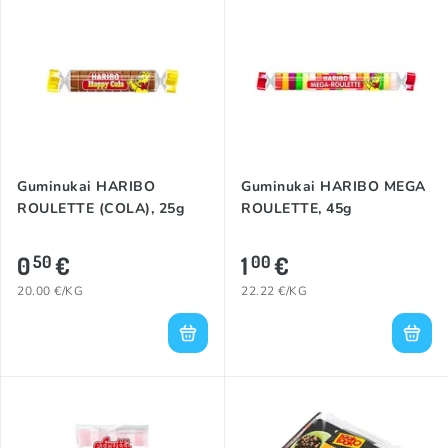
Guminukai HARIBO
Guminukai HARIBO MEGA
ROULETTE (COLA), 25g
ROULETTE, 45g
0
€
1
€
50
00
20.00 €/KG
22.22 €/KG