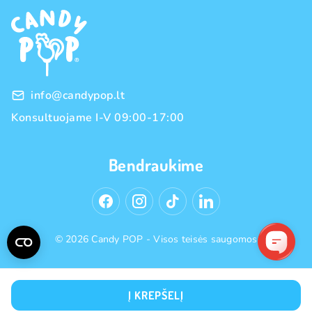
Franšizė
Prekių grąžinimas ir keitimas
Naujienos
Didmeninė prekyba
Pirkimo taisyklės
Prekių ženklai
Privatumo politika
info@candypop.lt
Konsultuojame I-V 09:00-17:00
Bendraukime
© 2026 Candy POP - Visos teisės saugomos
Į KREPŠELĮ