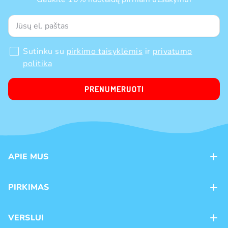
Sutinku su
pirkimo taisyklėmis
ir
privatumo
politika
PRENUMERUOTI
APIE MUS
Apie mus
PIRKIMAS
Kontaktai
Mokėjimo būdai
Parduotuvės
VERSLUI
Pristatymas
Karjera