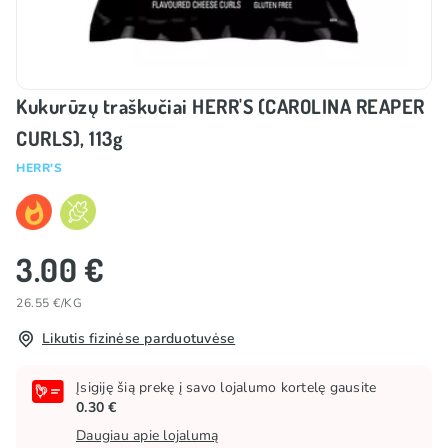
Kukurūzų traškučiai HERR'S (CAROLINA REAPER
CURLS), 113g
HERR'S
3.00 €
26.55 €/KG
Likutis fizinėse parduotuvėse
Įsigiję šią prekę į savo lojalumo kortelę gausite
0.30 €
Daugiau apie lojalumą