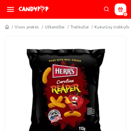
0
Visos prekės
Užkandžiai
Traškučiai
Kukurūzų traškučia