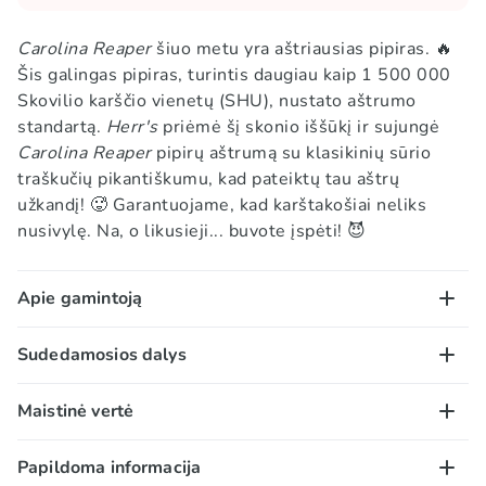
Carolina Reaper
šiuo metu yra aštriausias pipiras.
🔥
Šis galingas pipiras, turintis daugiau kaip 1 500 000
Skovilio karščio vienetų (SHU), nustato aštrumo
standartą.
Herr's
priėmė šį skonio iššūkį ir sujungė
Carolina Reaper
pipirų aštrumą su klasikinių sūrio
traškučių pikantiškumu, kad pateiktų tau aštrų
užkandį!
🥵
Garantuojame, kad karštakošiai neliks
nusivylę. Na, o likusieji... buvote įspėti!
😈
Apie gamintoją
Visi Candy POP klientai žino, kas yra Herr‘s. Šie
Sudedamosios dalys
amerikietiški traškučiai iš JAV atkeliauja ne tik
gražiose pakuotėse. Iš kitos Atlanto pusės jie
Kukurūzų kruopos (46,2%), saulėgrąžų aliejus, aitriųjų
Maistinė vertė
atgabena ir maksimalistinį, amerikietišką požiūrį į
paprikų Carolina Reaper ir sūrio skonio prieskonių
skonį ir valgymo patirtį. Jeigu lyginsi Herr‘s su kitais
mišinys (maltodekstrinas, druska, IŠRŪGŲ milteliai,
100 g/ml:
Papildoma informacija
čipsais, kurie populiarūs Lietuvoje, net nesigilindamas
prieskoniai (raudonieji aitrieji pipirai (0,7%), juodieji