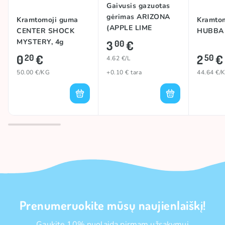
Gaivusis gazuotas
gėrimas ARIZONA
Kramtomoji guma
Kramto
(APPLE LIME
CENTER SHOCK
HUBBA 
RICKEY), 650ml
MYSTERY, 4g
3
€
00
0
€
2
€
20
50
4.62 €/L
50.00 €/KG
+0.10 € tara
44.64 €/
Prenumeruokite mūsų naujienlaiškį!
Gaukite 10% nuolaidą pirmam užsakymui