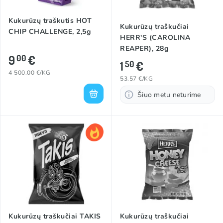
Kukurūzų traškutis HOT
Kukurūzų traškučiai
CHIP CHALLENGE, 2,5g
HERR'S (CAROLINA
REAPER), 28g
9
€
00
1
€
50
4 500.00 €/KG
53.57 €/KG
Šiuo metu neturime
Kukurūzų traškučiai TAKIS
Kukurūzų traškučiai