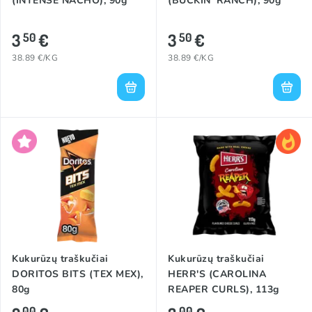
(INTENSE NACHO), 90g
(BUCKIN' RANCH), 90g
3
€
3
€
50
50
38.89 €/KG
38.89 €/KG
Kukurūzų traškučiai
Kukurūzų traškučiai
DORITOS BITS (TEX MEX),
HERR'S (CAROLINA
80g
REAPER CURLS), 113g
00
00