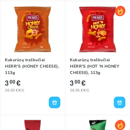
Kukurūzų traškučiai
Kukurūzų traškučiai
HERR'S (HONEY CHEESE),
HERR'S (HOT 'N HONEY
113g
CHEESE), 113g
3
€
3
€
00
00
26.55 €/KG
26.55 €/KG