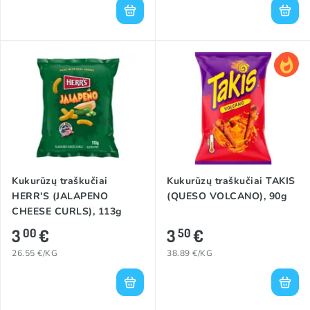
Kukurūzų traškučiai
Kukurūzų traškučiai TAKIS
HERR'S (JALAPENO
(QUESO VOLCANO), 90g
CHEESE CURLS), 113g
3
€
3
€
00
50
26.55 €/KG
38.89 €/KG