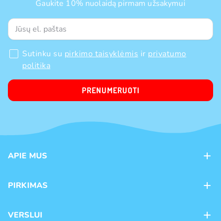
Gaukite 10% nuolaidą pirmam užsakymui
Sutinku su
pirkimo taisyklėmis
ir
privatumo
politika
PRENUMERUOTI
APIE MUS
Apie mus
PIRKIMAS
Kontaktai
Mokėjimo būdai
Parduotuvės
VERSLUI
Pristatymas