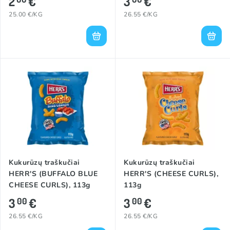
2
€
3
€
25.00 €/KG
26.55 €/KG
Kukurūzų traškučiai
Kukurūzų traškučiai
HERR'S (BUFFALO BLUE
HERR'S (CHEESE CURLS),
CHEESE CURLS), 113g
113g
3
€
3
€
00
00
26.55 €/KG
26.55 €/KG