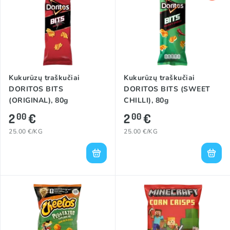
Kukurūzų traškučiai
Kukurūzų traškučiai
DORITOS BITS
DORITOS BITS (SWEET
(ORIGINAL), 80g
CHILLI), 80g
2
€
2
€
00
00
25.00 €/KG
25.00 €/KG