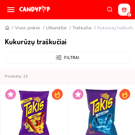
0
Visos prekės
Užkandžiai
Traškučiai
Kukurūzų traškučia
Kukurūzų traškučiai
FILTRAI
Produktų: 22