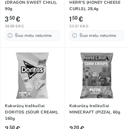
(DRAGON SWEET CHILI),
HERR'S (HONEY CHEESE
90g
CURLS), 28,4g
3
€
1
€
50
50
38.89 €/KG
53.57 €/KG
Šiuo metu neturime
Šiuo metu neturime
Kukurūzų traškučiai
Kukurūzų traškučiai
DORITOS (SOUR CREAM),
MINECRAFT (PIZZA), 60g
160g
3
€
2
€
50
20