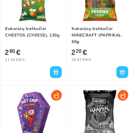
Kukurūzų traškučiai
Kukurūzų traškučiai
CHEETOS (CHEESE), 130g
MINECRAFT (PAPRIKA),
60g
2
€
2
€
80
20
21.54 €/KG
36.67 €/KG