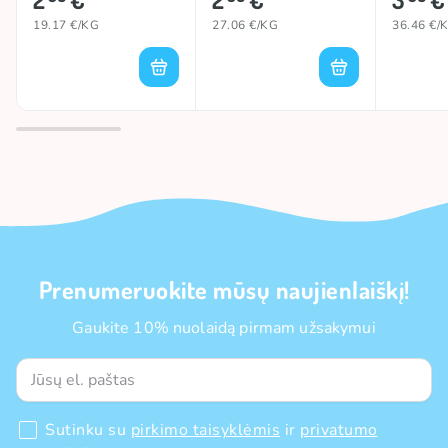
CREME)
19.17 €/KG
27.06 €/KG
36.46 €/
Prenumeruokite mūsų naujienlaiškį!
Gaukite 10% nuolaidą pirmam užsakymui
Sutinku su
pirkimo taisyklėmis
ir
privatumo