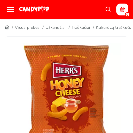
0
Visos prekės
Užkandžiai
Traškučiai
Kukurūzų traškučia