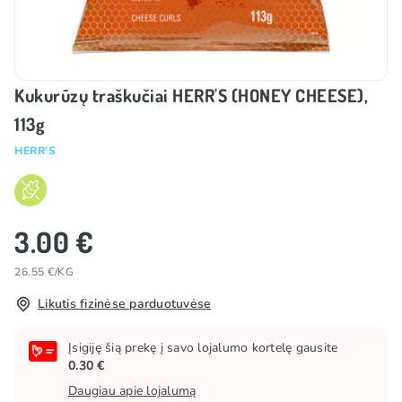
Kukurūzų traškučiai HERR'S (HONEY CHEESE),
113g
HERR'S
3.00 €
26.55 €/KG
Likutis fizinėse parduotuvėse
Įsigiję šią prekę į savo lojalumo kortelę gausite
0.30 €
Daugiau apie lojalumą