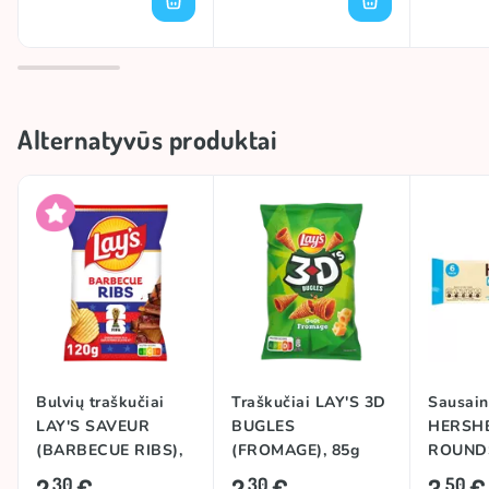
Alternatyvūs produktai
Bulvių traškučiai
Traškučiai LAY'S 3D
Sausain
LAY'S SAVEUR
BUGLES
HERSHE
(BARBECUE RIBS),
(FROMAGE), 85g
ROUND
120g
(COOKIE
2
€
2
€
3
€
30
30
50