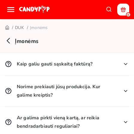
0
DUK
Įmonėms
Įmonėms
Kaip galiu gauti sąskaitą faktūrą?
Užsakymo informacijoje pažymėkite „Perku kaip
įmonė“, įveskite rekvizitus – sąskaita faktūra bus
Norime prekiauti jūsų produkcija. Kur
automatiškai sugeneruota Jūsų paskyroje po
galime kreiptis?
užsakymo pristatymo.
Prašome atsiųsti savo el. laišką adresu
wholesale@candypop.lt
, nurodydami:
Ar galima pirkti vieną kartą, ar reikia
Ar esate fizinis asmuo, ar įmonė (jei įmonė – jos
bendradarbiauti reguliariai?
veiklos tipą);