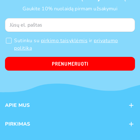
Gaukite 10% nuolaidą pirmam užsakymui
Sutinku su
pirkimo taisyklėmis
ir
privatumo
politika
PRENUMERUOTI
APIE MUS
Apie mus
PIRKIMAS
Kontaktai
Mokėjimo būdai
Parduotuvės